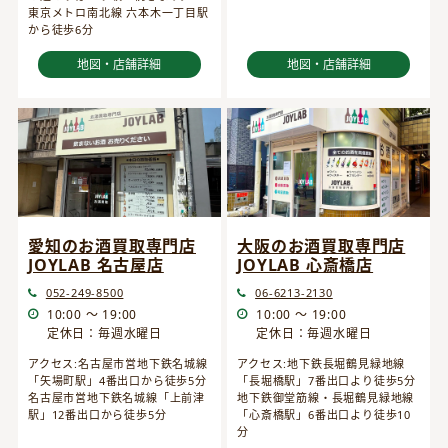
東京メトロ南北線 六本木一丁目駅
から徒歩6分
地図・店舗詳細
地図・店舗詳細
愛知のお酒買取専門店
大阪のお酒買取専門店
JOYLAB 名古屋店
JOYLAB 心斎橋店
052-249-8500
06-6213-2130
10:00 ～ 19:00
10:00 ～ 19:00
定休日：毎週水曜日
定休日：毎週水曜日
アクセス:名古屋市営地下鉄名城線
アクセス:地下鉄長堀鶴見緑地線
「矢場町駅」4番出口から徒歩5分
「長堀橋駅」7番出口より徒歩5分
名古屋市営地下鉄名城線「上前津
地下鉄御堂筋線・長堀鶴見緑地線
駅」12番出口から徒歩5分
「心斎橋駅」6番出口より徒歩10
分