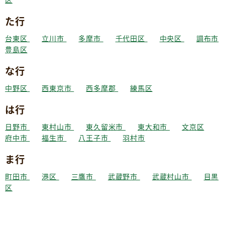
た行
台東区
立川市
多摩市
千代田区
中央区
調布市
豊島区
な行
中野区
西東京市
西多摩郡
練馬区
は行
日野市
東村山市
東久留米市
東大和市
文京区
府中市
福生市
八王子市
羽村市
ま行
町田市
港区
三鷹市
武蔵野市
武蔵村山市
目黒
区