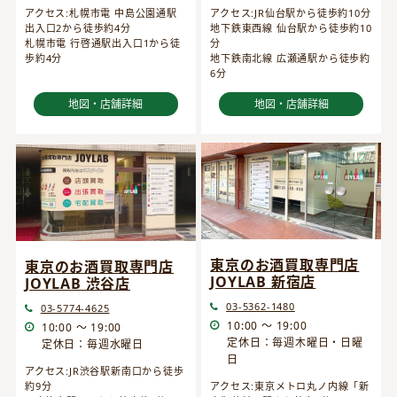
アクセス:JR仙台駅から徒歩約10分
アクセス:札幌市電 中島公園通駅
地下鉄東西線 仙台駅から徒歩約10
出入口2から徒歩約4分
分
札幌市電 行啓通駅出入口1から徒
地下鉄南北線 広瀬通駅から徒歩約
歩約4分
6分
地図・店舗詳細
地図・店舗詳細
東京のお酒買取専門店
東京のお酒買取専門店
JOYLAB 新宿店
JOYLAB 渋谷店
03-5362-1480
03-5774-4625
10:00 ～ 19:00
10:00 ～ 19:00
定休日：毎週木曜日・日曜
定休日：毎週水曜日
日
アクセス:JR渋谷駅新南口から徒歩
約9分
アクセス:東京メトロ丸ノ内線「新