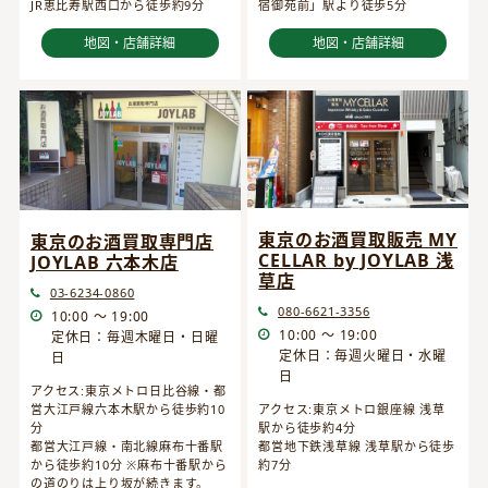
JR恵比寿駅西口から徒歩約9分
宿御苑前」駅より徒歩5分
地図・店舗詳細
地図・店舗詳細
東京のお酒買取販売 MY
東京のお酒買取専門店
CELLAR by JOYLAB 浅
JOYLAB 六本木店
草店
03-6234-0860
080-6621-3356
10:00 ～ 19:00
10:00 ～ 19:00
定休日：毎週木曜日・日曜
定休日：毎週火曜日・水曜
日
日
アクセス:東京メトロ日比谷線・都
営大江戸線六本木駅から徒歩約10
アクセス:東京メトロ銀座線 浅草
分
駅から徒歩約4分
都営大江戸線・南北線麻布十番駅
都営地下鉄浅草線 浅草駅から徒歩
から徒歩約10分 ※麻布十番駅から
約7分
の道のりは上り坂が続きます。