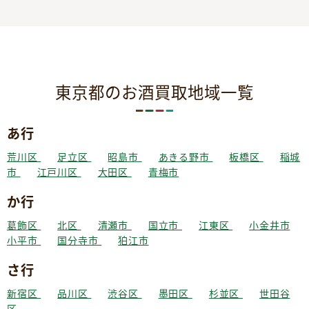
東京都のお酒買取地域一覧
あ行
荒川区
足立区
昭島市
あきる野市
板橋区
稲城
市
江戸川区
大田区
青梅市
か行
葛飾区
北区
清瀬市
国立市
江東区
小金井市
小平市
国分寺市
狛江市
さ行
新宿区
品川区
渋谷区
墨田区
杉並区
世田谷
区