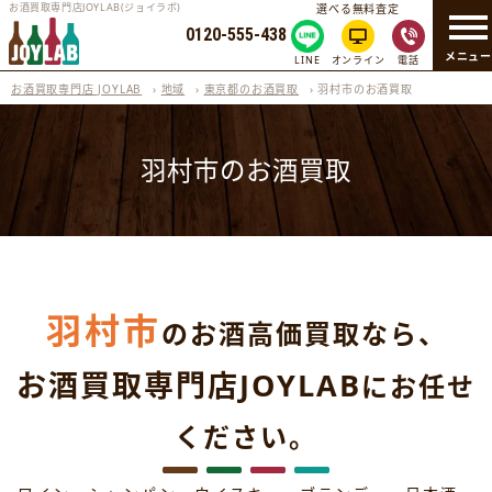
お酒買取専門店JOYLAB(ジョイラボ)
選べる無料査定
0120-555-438
メニュ
LINE
オンライン
電話
お酒買取専門店 JOYLAB
›
地域
›
東京都のお酒買取
›
羽村市のお酒買取
羽村市のお酒買取
羽村市
のお酒高価買取なら、
お酒買取専門店JOYLAB
にお任せ
ください。