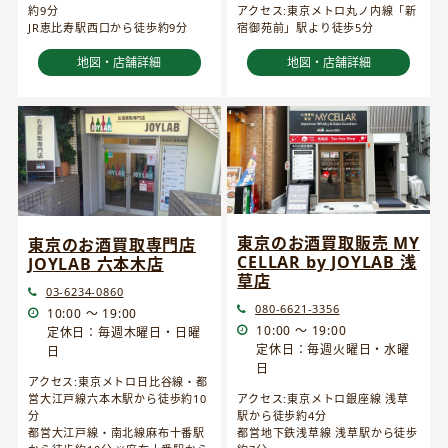
約9分
アクセス:東京メトロ丸ノ内線「新
JR恵比寿駅西口から徒歩約9分
宿御苑前」駅より徒歩5分
地図・店舗詳細
地図・店舗詳細
東京のお酒買取販売 MY
東京のお酒買取専門店
CELLAR by JOYLAB 浅
JOYLAB 六本木店
草店
03-6234-0860
080-6621-3356
10:00 ～ 19:00
10:00 ～ 19:00
定休日：毎週木曜日・日曜
定休日：毎週火曜日・水曜
日
日
アクセス:東京メトロ日比谷線・都
営大江戸線六本木駅から徒歩約10
アクセス:東京メトロ銀座線 浅草
分
駅から徒歩約4分
都営大江戸線・南北線麻布十番駅
都営地下鉄浅草線 浅草駅から徒歩