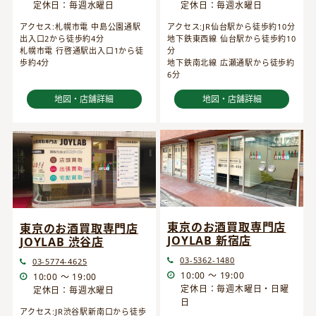
定休日：毎週水曜日
定休日：毎週水曜日
アクセス:JR仙台駅から徒歩約10分
アクセス:札幌市電 中島公園通駅
地下鉄東西線 仙台駅から徒歩約10
出入口2から徒歩約4分
分
札幌市電 行啓通駅出入口1から徒
地下鉄南北線 広瀬通駅から徒歩約
歩約4分
6分
地図・店舗詳細
地図・店舗詳細
東京のお酒買取専門店
東京のお酒買取専門店
JOYLAB 新宿店
JOYLAB 渋谷店
03-5362-1480
03-5774-4625
10:00 ～ 19:00
10:00 ～ 19:00
定休日：毎週木曜日・日曜
定休日：毎週水曜日
日
アクセス:JR渋谷駅新南口から徒歩