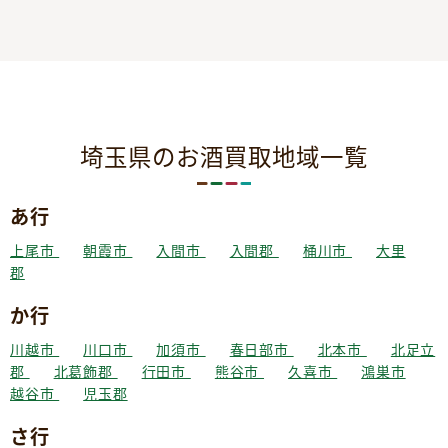
埼玉県のお酒買取地域一覧
あ行
上尾市
朝霞市
入間市
入間郡
桶川市
大里
郡
か行
川越市
川口市
加須市
春日部市
北本市
北足立
郡
北葛飾郡
行田市
熊谷市
久喜市
鴻巣市
越谷市
児玉郡
さ行