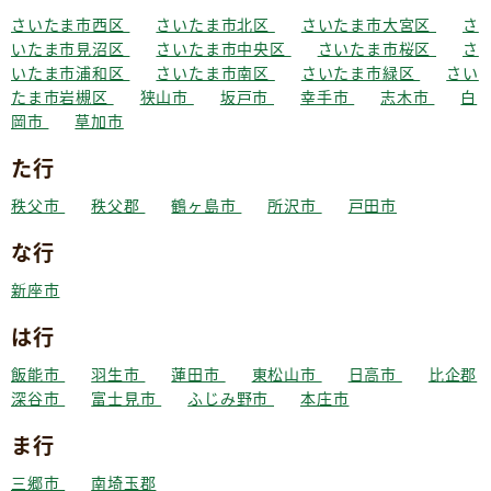
さいたま市西区
さいたま市北区
さいたま市大宮区
さ
いたま市見沼区
さいたま市中央区
さいたま市桜区
さ
いたま市浦和区
さいたま市南区
さいたま市緑区
さい
たま市岩槻区
狭山市
坂戸市
幸手市
志木市
白
岡市
草加市
た行
秩父市
秩父郡
鶴ヶ島市
所沢市
戸田市
な行
新座市
は行
飯能市
羽生市
蓮田市
東松山市
日高市
比企郡
深谷市
富士見市
ふじみ野市
本庄市
ま行
三郷市
南埼玉郡