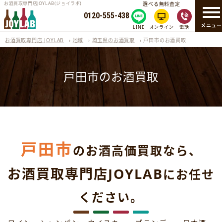
お酒買取専門店JOYLAB(ジョイラボ)
選べる無料査定
0120-555-438
メニュ
LINE
オンライン
電話
お酒買取専門店 JOYLAB
›
地域
›
埼玉県のお酒買取
›
戸田市のお酒買取
戸田市のお酒買取
戸田市
のお酒高価買取なら、
お酒買取専門店JOYLAB
にお任せ
ください。