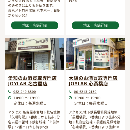
から徒歩約10分 ※麻布十番駅から
約7分
の道のりは上り坂が続きます。
東京メトロ南北線 六本木一丁目駅
から徒歩6分
地図・店舗詳細
地図・店舗詳細
愛知のお酒買取専門店
大阪のお酒買取専門店
JOYLAB 名古屋店
JOYLAB 心斎橋店
052-249-8500
06-6213-2130
10:00 ～ 19:00
10:00 ～ 19:00
定休日：毎週水曜日
定休日：毎週水曜日
アクセス:名古屋市営地下鉄名城線
アクセス:地下鉄長堀鶴見緑地線
「矢場町駅」4番出口から徒歩5分
「長堀橋駅」7番出口より徒歩5分
名古屋市営地下鉄名城線「上前津
地下鉄御堂筋線・長堀鶴見緑地線
駅」12番出口から徒歩5分
「心斎橋駅」6番出口より徒歩10