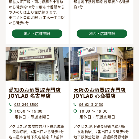
都営大江戸線・南北線麻布十番駅
都営地下鉄浅草線 浅草駅から徒歩
から徒歩約10分 ※麻布十番駅から
約7分
の道のりは上り坂が続きます。
東京メトロ南北線 六本木一丁目駅
から徒歩6分
地図・店舗詳細
地図・店舗詳細
愛知のお酒買取専門店
大阪のお酒買取専門店
JOYLAB 名古屋店
JOYLAB 心斎橋店
052-249-8500
06-6213-2130
10:00 ～ 19:00
10:00 ～ 19:00
定休日：毎週水曜日
定休日：毎週水曜日
アクセス:名古屋市営地下鉄名城線
アクセス:地下鉄長堀鶴見緑地線
「矢場町駅」4番出口から徒歩5分
「長堀橋駅」7番出口より徒歩5分
名古屋市営地下鉄名城線「上前津
地下鉄御堂筋線・長堀鶴見緑地線