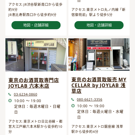
日
アクセス:JR渋谷駅新南口から徒歩
約9分
アクセス:東京メトロ丸ノ内線「新
JR恵比寿駅西口から徒歩約9分
宿御苑前」駅より徒歩5分
地図・店舗詳細
地図・店舗詳細
東京のお酒買取販売 MY
東京のお酒買取専門店
CELLAR by JOYLAB 浅
JOYLAB 六本木店
草店
03-6234-0860
080-6621-3356
10:00 ～ 19:00
10:00 ～ 19:00
定休日：毎週木曜日・日曜
定休日：毎週火曜日・水曜
日
日
アクセス:東京メトロ日比谷線・都
営大江戸線六本木駅から徒歩約10
アクセス:東京メトロ銀座線 浅草
分
駅から徒歩約4分