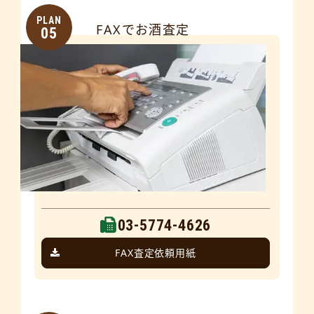
PLAN
FAXでお酒査定
05
03-5774-4626
FAX査定依頼用紙