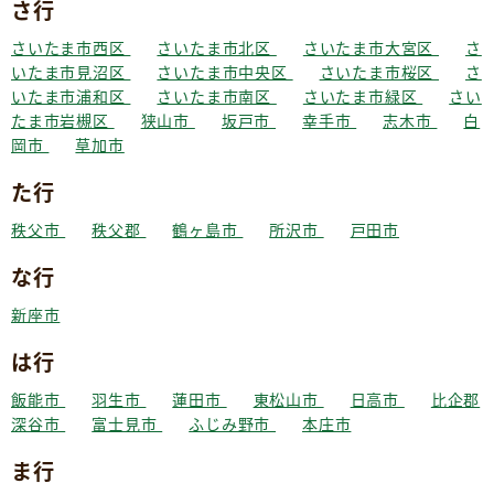
さ行
さいたま市西区
さいたま市北区
さいたま市大宮区
さ
いたま市見沼区
さいたま市中央区
さいたま市桜区
さ
いたま市浦和区
さいたま市南区
さいたま市緑区
さい
たま市岩槻区
狭山市
坂戸市
幸手市
志木市
白
岡市
草加市
た行
秩父市
秩父郡
鶴ヶ島市
所沢市
戸田市
な行
新座市
は行
飯能市
羽生市
蓮田市
東松山市
日高市
比企郡
深谷市
富士見市
ふじみ野市
本庄市
ま行