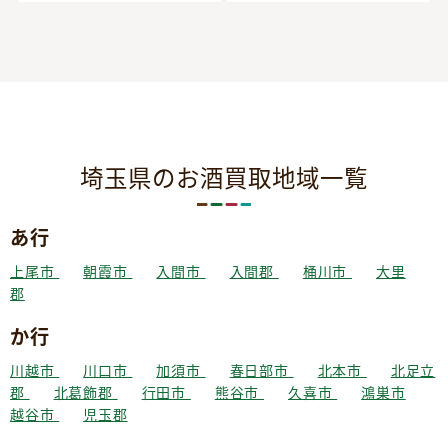
埼玉県のお酒買取地域一覧
あ行
上尾市
朝霞市
入間市
入間郡
桶川市
大里
郡
か行
川越市
川口市
加須市
春日部市
北本市
北足立
郡
北葛飾郡
行田市
熊谷市
久喜市
鴻巣市
越谷市
児玉郡