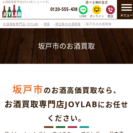
お酒買取専門店JOYLAB(ジョイラボ)
選べる無料査定
0120-555-438
メニュ
LINE
オンライン
電話
お酒買取専門店 JOYLAB
›
地域
›
埼玉県のお酒買取
›
坂戸市のお酒買取
坂戸市のお酒買取
坂戸市
のお酒高価買取なら、
お酒買取専門店JOYLAB
にお任せ
ください。