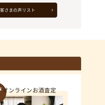
客さまの声リスト
N
オンラインお酒査定
3