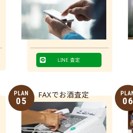
LINE 査定
PLAN
FAXでお酒査定
PLA
05
0