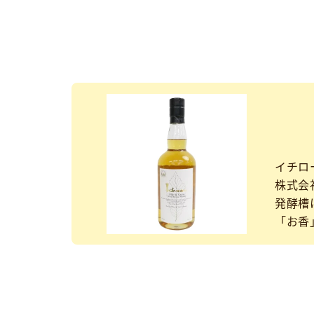
イチロ
株式会
発酵槽
「お香