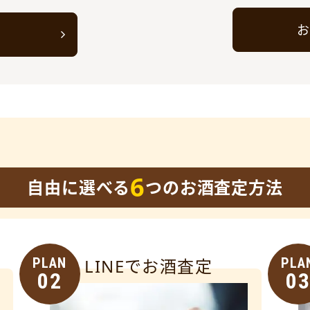
お
ト
6
自由に選べる
つのお酒査定方法
PLAN
LINEでお酒査定
PLA
02
0