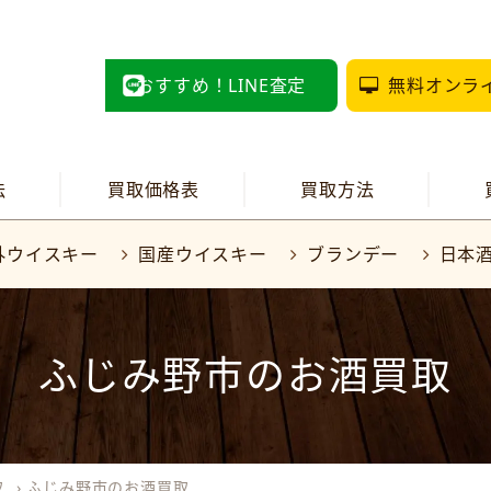
おすすめ！LINE査定
無料オンラ
法
買取価格表
買取方法
外ウイスキー
国産ウイスキー
ブランデー
日本
ふじみ野市のお酒買取
取
›
ふじみ野市のお酒買取