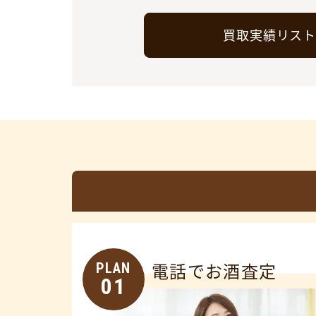
買取実績リス
PLAN
電話でお酒査定
01