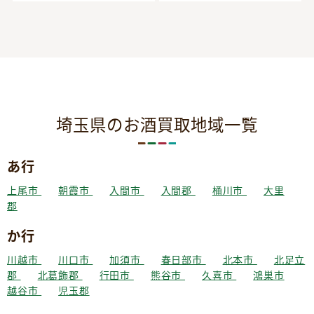
埼玉県のお酒買取地域一覧
あ行
上尾市
朝霞市
入間市
入間郡
桶川市
大里
郡
か行
川越市
川口市
加須市
春日部市
北本市
北足立
郡
北葛飾郡
行田市
熊谷市
久喜市
鴻巣市
越谷市
児玉郡