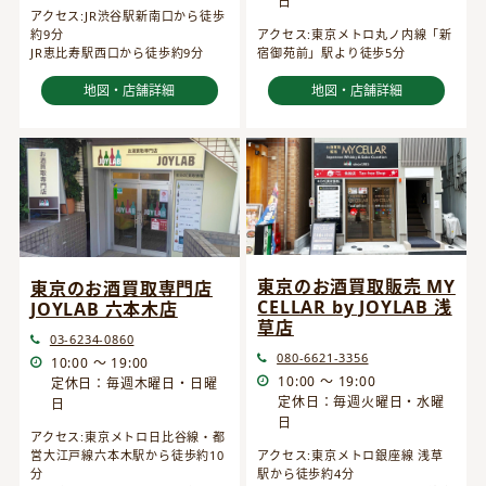
日
アクセス:JR渋谷駅新南口から徒歩
約9分
アクセス:東京メトロ丸ノ内線「新
JR恵比寿駅西口から徒歩約9分
宿御苑前」駅より徒歩5分
地図・店舗詳細
地図・店舗詳細
東京のお酒買取販売 MY
東京のお酒買取専門店
CELLAR by JOYLAB 浅
JOYLAB 六本木店
草店
03-6234-0860
080-6621-3356
10:00 ～ 19:00
10:00 ～ 19:00
定休日：毎週木曜日・日曜
定休日：毎週火曜日・水曜
日
日
アクセス:東京メトロ日比谷線・都
営大江戸線六本木駅から徒歩約10
アクセス:東京メトロ銀座線 浅草
分
駅から徒歩約4分