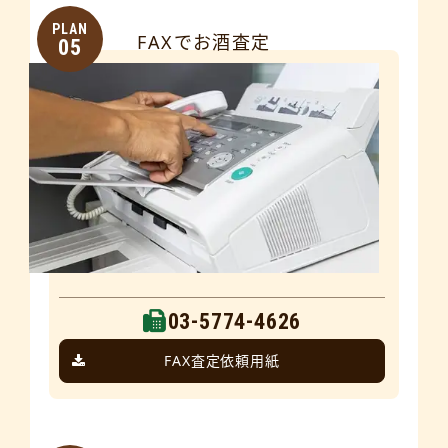
PLAN
FAXでお酒査定
05
03-5774-4626
FAX査定依頼用紙