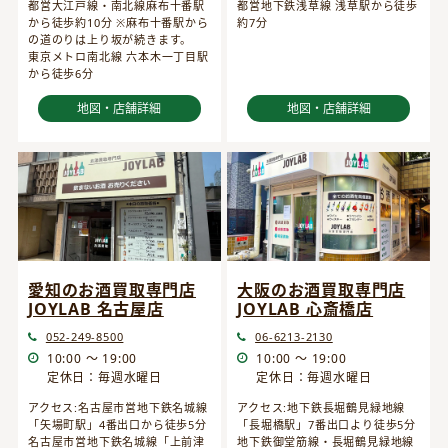
都営大江戸線・南北線麻布十番駅
都営地下鉄浅草線 浅草駅から徒歩
から徒歩約10分 ※麻布十番駅から
約7分
の道のりは上り坂が続きます。
東京メトロ南北線 六本木一丁目駅
から徒歩6分
地図・店舗詳細
地図・店舗詳細
愛知のお酒買取専門店
大阪のお酒買取専門店
JOYLAB 名古屋店
JOYLAB 心斎橋店
052-249-8500
06-6213-2130
10:00 ～ 19:00
10:00 ～ 19:00
定休日：毎週水曜日
定休日：毎週水曜日
アクセス:名古屋市営地下鉄名城線
アクセス:地下鉄長堀鶴見緑地線
「矢場町駅」4番出口から徒歩5分
「長堀橋駅」7番出口より徒歩5分
名古屋市営地下鉄名城線「上前津
地下鉄御堂筋線・長堀鶴見緑地線