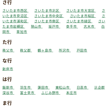
さ行
さいたま市西区
さいたま市北区
さいたま市大宮区
さ
いたま市見沼区
さいたま市中央区
さいたま市桜区
さ
いたま市浦和区
さいたま市南区
さいたま市緑区
さい
たま市岩槻区
狭山市
坂戸市
幸手市
志木市
白
岡市
草加市
た行
秩父市
秩父郡
鶴ヶ島市
所沢市
戸田市
な行
新座市
は行
飯能市
羽生市
蓮田市
東松山市
日高市
比企郡
深谷市
富士見市
ふじみ野市
本庄市
ま行