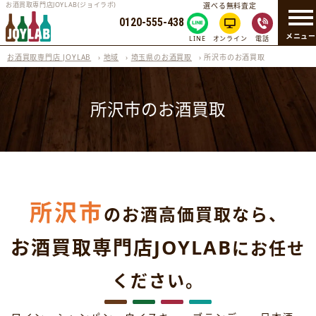
お酒買取専門店JOYLAB(ジョイラボ)
選べる無料査定
0120-555-438
メニュ
LINE
オンライン
電話
お酒買取専門店 JOYLAB
›
地域
›
埼玉県のお酒買取
›
所沢市のお酒買取
所沢市のお酒買取
所沢市
のお酒高価買取なら、
お酒買取専門店JOYLAB
にお任せ
ください。