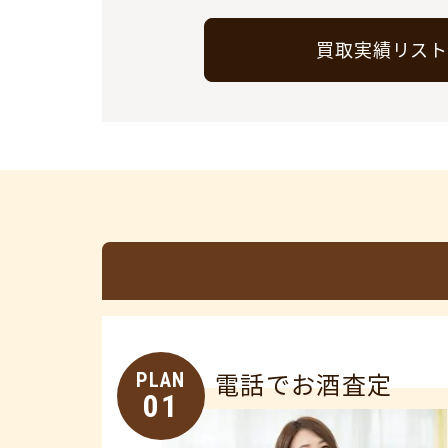
買取実績リス
PLAN
電話でお酒査定
01