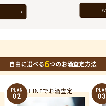
お
ト
6
自由に選べる
つのお酒査定方法
PLAN
LINEでお酒査定
PLA
02
0