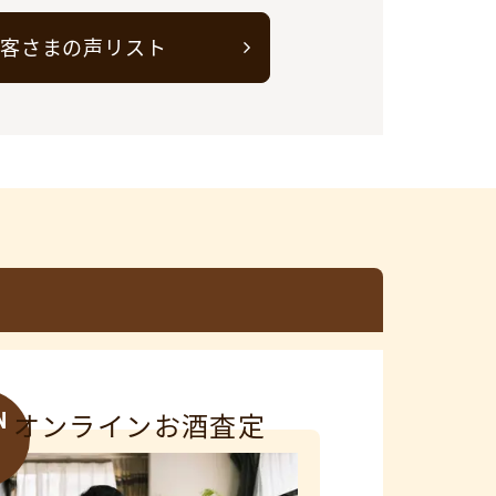
客さまの声リスト
N
オンラインお酒査定
3