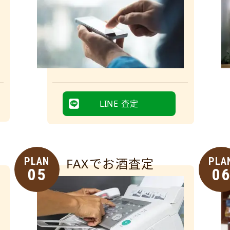
LINE 査定
PLAN
FAXでお酒査定
PLA
05
0