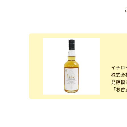
イチロ
株式会
発酵槽
「お香