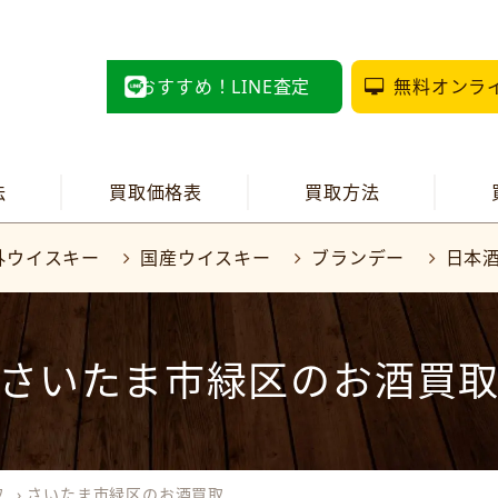
おすすめ！LINE査定
無料オンラ
法
買取価格表
買取方法
外ウイスキー
国産ウイスキー
ブランデー
日本
さいたま市緑区のお酒買
取
›
さいたま市緑区のお酒買取