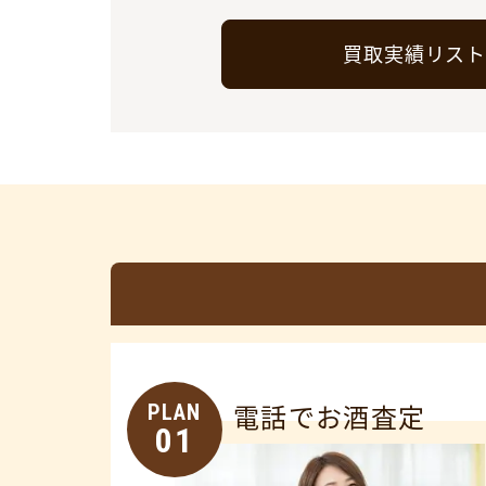
買取実績リス
PLAN
電話でお酒査定
01