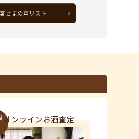
客さまの声リスト
N
オンラインお酒査定
3