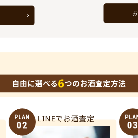
お
ト
6
自由に選べる
つのお酒査定方法
PLAN
LINEでお酒査定
PLA
02
0