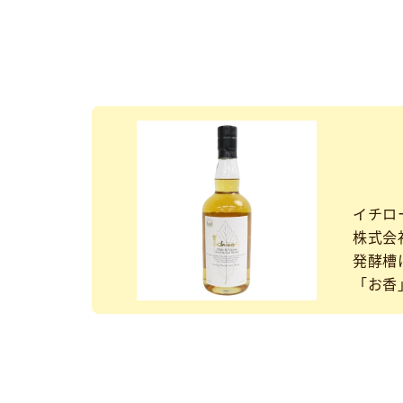
イチロ
株式会
発酵槽
「お香