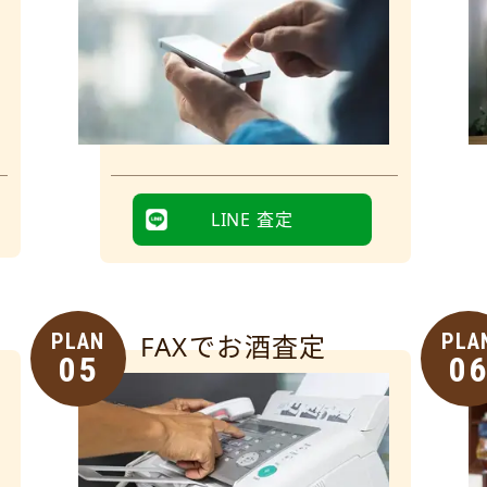
LINE 査定
PLAN
FAXでお酒査定
PLA
05
0