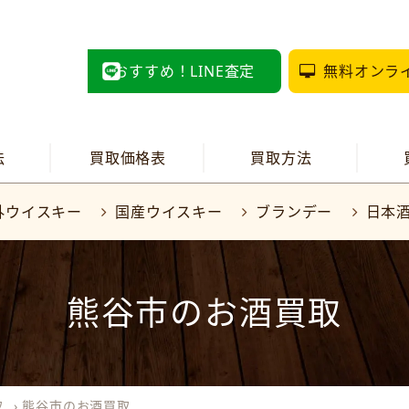
おすすめ！LINE査定
無料オンラ
法
買取価格表
買取方法
外ウイスキー
国産ウイスキー
ブランデー
日本
熊谷市のお酒買取
取
›
熊谷市のお酒買取