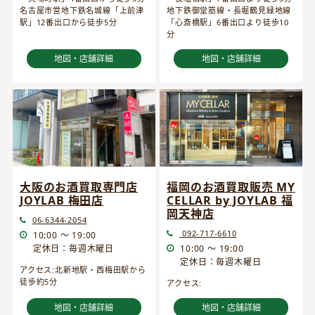
名古屋市営地下鉄名城線「上前津
地下鉄御堂筋線・長堀鶴見緑地線
駅」12番出口から徒歩5分
「心斎橋駅」6番出口より徒歩10
分
地図・店舗詳細
地図・店舗詳細
大阪のお酒買取専門店
福岡のお酒買取販売 MY
JOYLAB 梅田店
CELLAR by JOYLAB 福
岡天神店
06-6344-2054
092-717-6610
10:00 ～ 19:00
定休日：毎週木曜日
10:00 ～ 19:00
定休日：毎週木曜日
アクセス:北新地駅・西梅田駅から
徒歩約5分
アクセス:
地図・店舗詳細
地図・店舗詳細