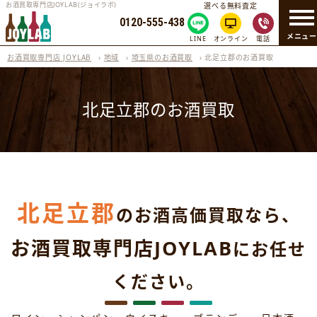
お酒買取専門店JOYLAB(ジョイラボ)
選べる無料査定
0120-555-438
メニュ
LINE
オンライン
電話
お酒買取専門店 JOYLAB
›
地域
›
埼玉県のお酒買取
›
北足立郡のお酒買取
北足立郡のお酒買取
北足立郡
のお酒高価買取なら、
お酒買取専門店JOYLAB
にお任せ
ください。