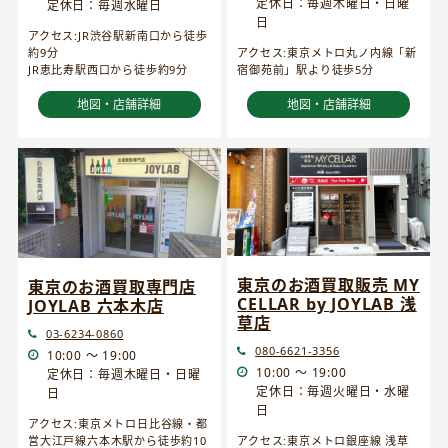
定休日：毎週木曜日・日曜
定休日：毎週水曜日
日
アクセス:JR渋谷駅新南口から徒歩
約9分
アクセス:東京メトロ丸ノ内線「新
JR恵比寿駅西口から徒歩約9分
宿御苑前」駅より徒歩5分
地図・店舗詳細
地図・店舗詳細
東京のお酒買取販売 MY
東京のお酒買取専門店
CELLAR by JOYLAB 浅
JOYLAB 六本木店
草店
03-6234-0860
080-6621-3356
10:00 ～ 19:00
10:00 ～ 19:00
定休日：毎週木曜日・日曜
定休日：毎週火曜日・水曜
日
日
アクセス:東京メトロ日比谷線・都
営大江戸線六本木駅から徒歩約10
アクセス:東京メトロ銀座線 浅草