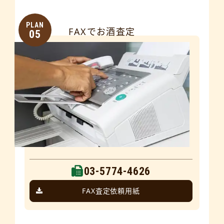
PLAN
FAXでお酒査定
05
03-5774-4626
FAX査定依頼用紙