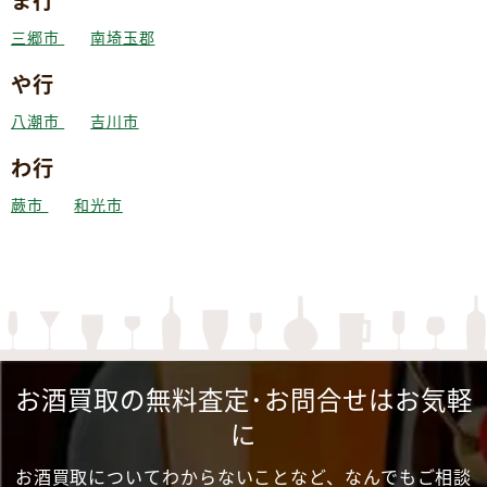
ま行
三郷市
南埼玉郡
や行
八潮市
吉川市
わ行
蕨市
和光市
お酒買取の無料査定･お問合せはお気軽
に
お酒買取についてわからないことなど、なんでもご相談