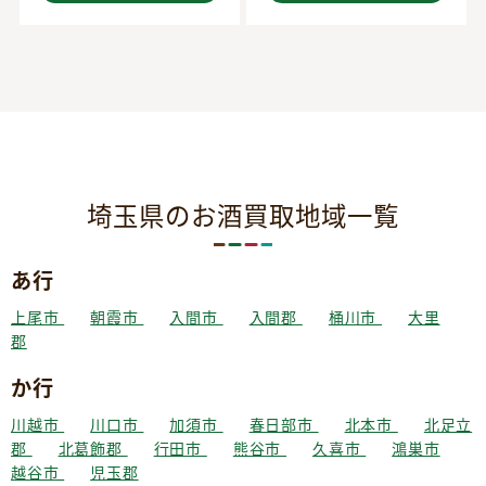
埼玉県のお酒買取地域一覧
あ行
上尾市
朝霞市
入間市
入間郡
桶川市
大里
郡
か行
川越市
川口市
加須市
春日部市
北本市
北足立
郡
北葛飾郡
行田市
熊谷市
久喜市
鴻巣市
越谷市
児玉郡