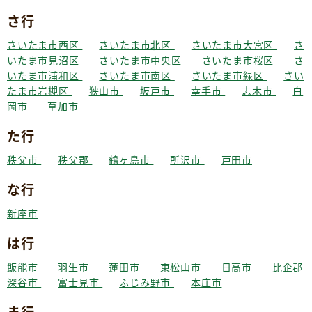
さ行
さいたま市西区
さいたま市北区
さいたま市大宮区
さ
いたま市見沼区
さいたま市中央区
さいたま市桜区
さ
いたま市浦和区
さいたま市南区
さいたま市緑区
さい
たま市岩槻区
狭山市
坂戸市
幸手市
志木市
白
岡市
草加市
た行
秩父市
秩父郡
鶴ヶ島市
所沢市
戸田市
な行
新座市
は行
飯能市
羽生市
蓮田市
東松山市
日高市
比企郡
深谷市
富士見市
ふじみ野市
本庄市