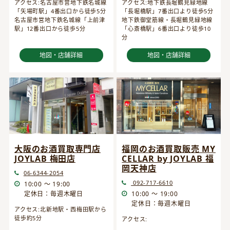
アクセス:名古屋市営地下鉄名城線
アクセス:地下鉄長堀鶴見緑地線
「矢場町駅」4番出口から徒歩5分
「長堀橋駅」7番出口より徒歩5分
名古屋市営地下鉄名城線「上前津
地下鉄御堂筋線・長堀鶴見緑地線
駅」12番出口から徒歩5分
「心斎橋駅」6番出口より徒歩10
分
地図・店舗詳細
地図・店舗詳細
大阪のお酒買取専門店
福岡のお酒買取販売 MY
JOYLAB 梅田店
CELLAR by JOYLAB 福
岡天神店
06-6344-2054
092-717-6610
10:00 ～ 19:00
定休日：毎週木曜日
10:00 ～ 19:00
定休日：毎週木曜日
アクセス:北新地駅・西梅田駅から
徒歩約5分
アクセス: