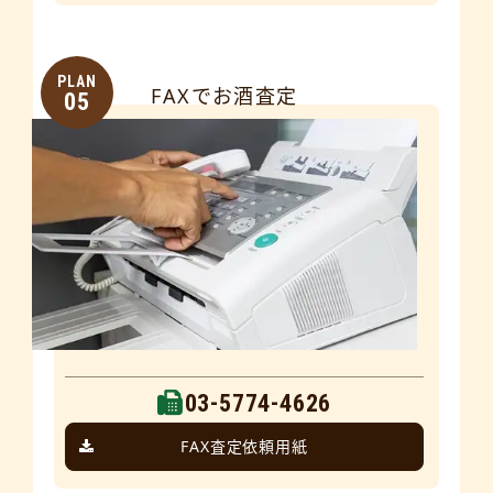
PLAN
FAXでお酒査定
05
03-5774-4626
FAX査定依頼用紙