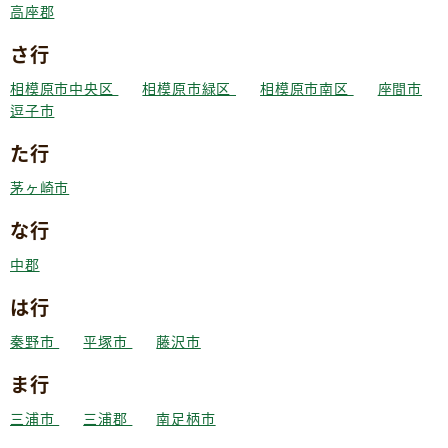
高座郡
さ行
相模原市中央区
相模原市緑区
相模原市南区
座間市
逗子市
た行
茅ヶ崎市
な行
中郡
は行
秦野市
平塚市
藤沢市
ま行
三浦市
三浦郡
南足柄市