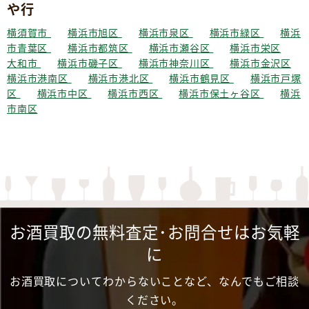
や行
横須賀市
横浜市旭区
横浜市泉区
横浜市緑区
横浜
市青葉区
横浜市都筑区
横浜市瀬谷区
横浜市栄区
大和市
横浜市磯子区
横浜市神奈川区
横浜市金沢区
横浜市港南区
横浜市港北区
横浜市鶴見区
横浜市戸塚
区
横浜市中区
横浜市西区
横浜市保土ヶ谷区
横浜
市南区
お酒買取の無料査定･お問合せはお気軽
に
お酒買取についてわからないことなど、なんでもご相談
ください。