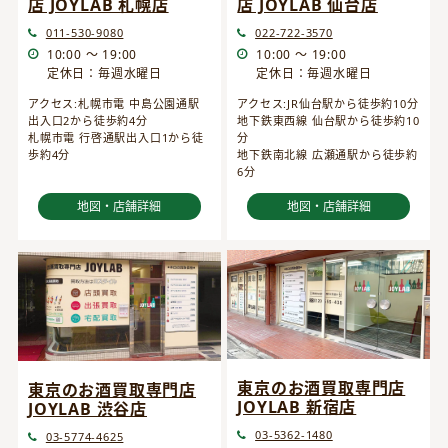
店 JOYLAB 仙台店
店 JOYLAB 札幌店
022-722-3570
011-530-9080
10:00 ～ 19:00
10:00 ～ 19:00
定休日：毎週水曜日
定休日：毎週水曜日
アクセス:JR仙台駅から徒歩約10分
アクセス:札幌市電 中島公園通駅
地下鉄東西線 仙台駅から徒歩約10
出入口2から徒歩約4分
分
札幌市電 行啓通駅出入口1から徒
地下鉄南北線 広瀬通駅から徒歩約
歩約4分
6分
地図・店舗詳細
地図・店舗詳細
東京のお酒買取専門店
東京のお酒買取専門店
JOYLAB 新宿店
JOYLAB 渋谷店
03-5362-1480
03-5774-4625