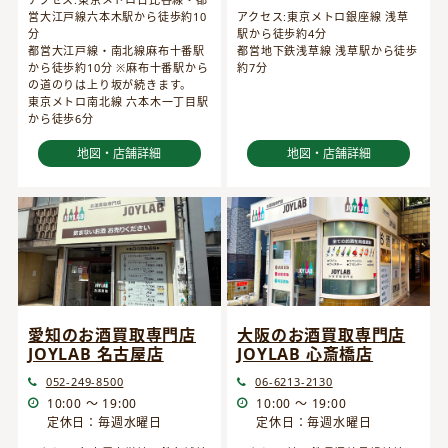
営大江戸線六本木駅から徒歩約10
アクセス:東京メトロ銀座線 浅草
分
駅から徒歩約4分
都営大江戸線・南北線麻布十番駅
都営地下鉄浅草線 浅草駅から徒歩
から徒歩約10分 ※麻布十番駅から
約7分
の道のりは上り坂が続きます。
東京メトロ南北線 六本木一丁目駅
から徒歩6分
地図・店舗詳細
地図・店舗詳細
愛知のお酒買取専門店
大阪のお酒買取専門店
JOYLAB 名古屋店
JOYLAB 心斎橋店
052-249-8500
06-6213-2130
10:00 ～ 19:00
10:00 ～ 19:00
定休日：毎週水曜日
定休日：毎週水曜日