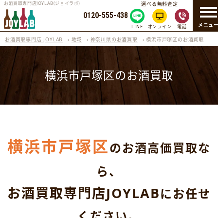
お酒買取専門店JOYLAB(ジョイラボ)
選べる無料査定
0120-555-438
メニュ
LINE
オンライン
電話
お酒買取専門店 JOYLAB
›
地域
›
神奈川県のお酒買取
›
横浜市戸塚区のお酒買取
横浜市戸塚区のお酒買取
横浜市戸塚区
のお酒高価買取な
ら、
お酒買取専門店JOYLAB
にお任せ
ください。