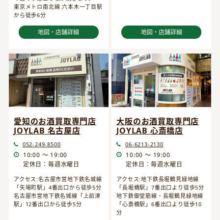
東京メトロ南北線 六本木一丁目駅
から徒歩6分
地図・店舗詳細
地図・店舗詳細
愛知のお酒買取専門店
大阪のお酒買取専門店
JOYLAB 名古屋店
JOYLAB 心斎橋店
052-249-8500
06-6213-2130
10:00 ～ 19:00
10:00 ～ 19:00
定休日：毎週水曜日
定休日：毎週水曜日
アクセス:名古屋市営地下鉄名城線
アクセス:地下鉄長堀鶴見緑地線
「矢場町駅」4番出口から徒歩5分
「長堀橋駅」7番出口より徒歩5分
名古屋市営地下鉄名城線「上前津
地下鉄御堂筋線・長堀鶴見緑地線
駅」12番出口から徒歩5分
「心斎橋駅」6番出口より徒歩10
分