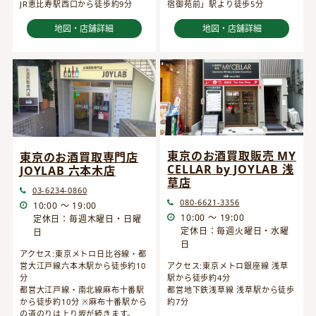
JR恵比寿駅西口から徒歩約9分
宿御苑前」駅より徒歩5分
地図・店舗詳細
地図・店舗詳細
東京のお酒買取販売 MY
東京のお酒買取専門店
CELLAR by JOYLAB 浅
JOYLAB 六本木店
草店
03-6234-0860
080-6621-3356
10:00 ～ 19:00
10:00 ～ 19:00
定休日：毎週木曜日・日曜
定休日：毎週火曜日・水曜
日
日
アクセス:東京メトロ日比谷線・都
営大江戸線六本木駅から徒歩約10
アクセス:東京メトロ銀座線 浅草
分
駅から徒歩約4分
都営大江戸線・南北線麻布十番駅
都営地下鉄浅草線 浅草駅から徒歩
から徒歩約10分 ※麻布十番駅から
約7分
の道のりは上り坂が続きます。