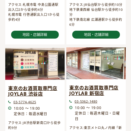
アクセス:JR仙台駅から徒歩約10分
アクセス:札幌市電 中島公園通駅
地下鉄東西線 仙台駅から徒歩約10
出入口2から徒歩約4分
分
札幌市電 行啓通駅出入口1から徒
地下鉄南北線 広瀬通駅から徒歩約
歩約4分
6分
地図・店舗詳細
地図・店舗詳細
東京のお酒買取専門店
東京のお酒買取専門店
JOYLAB 新宿店
JOYLAB 渋谷店
03-5362-1480
03-5774-4625
10:00 ～ 19:00
10:00 ～ 19:00
定休日：毎週木曜日・日曜
定休日：毎週水曜日
日
アクセス:JR渋谷駅新南口から徒歩
約9分
アクセス:東京メトロ丸ノ内線「新