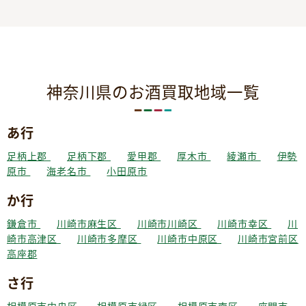
神奈川県のお酒買取地域一覧
あ行
足柄上郡
足柄下郡
愛甲郡
厚木市
綾瀬市
伊勢
原市
海老名市
小田原市
か行
鎌倉市
川崎市麻生区
川崎市川崎区
川崎市幸区
川
崎市高津区
川崎市多摩区
川崎市中原区
川崎市宮前区
高座郡
さ行