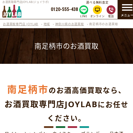
お酒買取専門店JOYLAB(ジョイラボ)
選べる無料査定
0120-555-438
メニュ
LINE
オンライン
電話
お酒買取専門店 JOYLAB
›
地域
›
神奈川県のお酒買取
›
南足柄市のお酒買取
南足柄市のお酒買取
南足柄市
のお酒高価買取なら、
お酒買取専門店JOYLAB
にお任せ
ください。