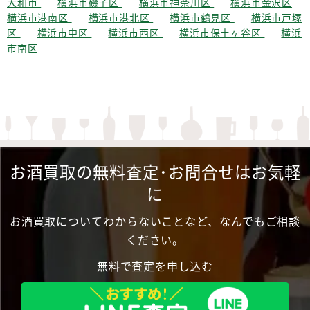
大和市
横浜市磯子区
横浜市神奈川区
横浜市金沢区
横浜市港南区
横浜市港北区
横浜市鶴見区
横浜市戸塚
区
横浜市中区
横浜市西区
横浜市保土ヶ谷区
横浜
市南区
お酒買取の無料査定･お問合せはお気軽
に
お酒買取についてわからないことなど、なんでもご相談
ください。
無料で査定を申し込む