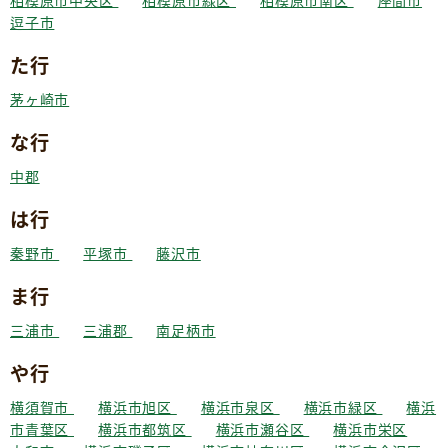
相模原市中央区
相模原市緑区
相模原市南区
座間市
逗子市
た行
茅ヶ崎市
な行
中郡
は行
秦野市
平塚市
藤沢市
ま行
三浦市
三浦郡
南足柄市
や行
横須賀市
横浜市旭区
横浜市泉区
横浜市緑区
横浜
市青葉区
横浜市都筑区
横浜市瀬谷区
横浜市栄区