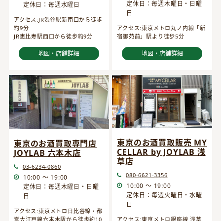
定休日：毎週木曜日・日曜
定休日：毎週水曜日
日
アクセス:JR渋谷駅新南口から徒歩
約9分
アクセス:東京メトロ丸ノ内線「新
JR恵比寿駅西口から徒歩約9分
宿御苑前」駅より徒歩5分
地図・店舗詳細
地図・店舗詳細
東京のお酒買取販売 MY
東京のお酒買取専門店
CELLAR by JOYLAB 浅
JOYLAB 六本木店
草店
03-6234-0860
080-6621-3356
10:00 ～ 19:00
10:00 ～ 19:00
定休日：毎週木曜日・日曜
定休日：毎週火曜日・水曜
日
日
アクセス:東京メトロ日比谷線・都
営大江戸線六本木駅から徒歩約10
アクセス:東京メトロ銀座線 浅草