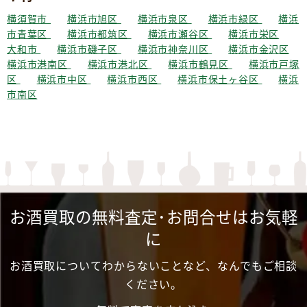
横須賀市
横浜市旭区
横浜市泉区
横浜市緑区
横浜
市青葉区
横浜市都筑区
横浜市瀬谷区
横浜市栄区
大和市
横浜市磯子区
横浜市神奈川区
横浜市金沢区
横浜市港南区
横浜市港北区
横浜市鶴見区
横浜市戸塚
区
横浜市中区
横浜市西区
横浜市保土ヶ谷区
横浜
市南区
お酒買取の無料査定･お問合せはお気軽
に
お酒買取についてわからないことなど、なんでもご相談
ください。