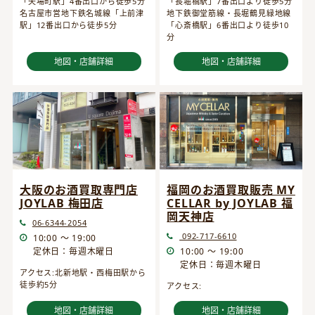
「矢場町駅」4番出口から徒歩5分
「長堀橋駅」7番出口より徒歩5分
名古屋市営地下鉄名城線「上前津
地下鉄御堂筋線・長堀鶴見緑地線
駅」12番出口から徒歩5分
「心斎橋駅」6番出口より徒歩10
分
地図・店舗詳細
地図・店舗詳細
大阪のお酒買取専門店
福岡のお酒買取販売 MY
JOYLAB 梅田店
CELLAR by JOYLAB 福
岡天神店
06-6344-2054
092-717-6610
10:00 ～ 19:00
定休日：毎週木曜日
10:00 ～ 19:00
定休日：毎週木曜日
アクセス:北新地駅・西梅田駅から
徒歩約5分
アクセス:
地図・店舗詳細
地図・店舗詳細