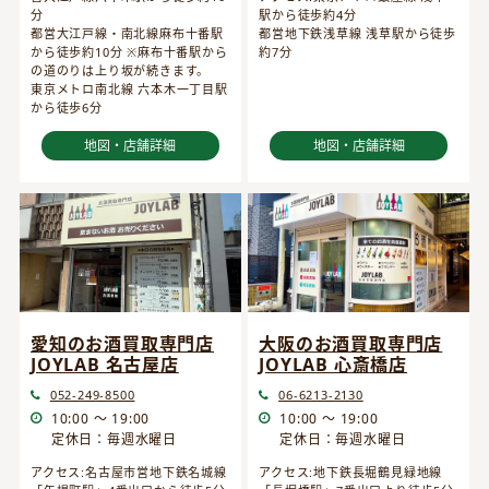
分
駅から徒歩約4分
都営大江戸線・南北線麻布十番駅
都営地下鉄浅草線 浅草駅から徒歩
から徒歩約10分 ※麻布十番駅から
約7分
の道のりは上り坂が続きます。
東京メトロ南北線 六本木一丁目駅
から徒歩6分
地図・店舗詳細
地図・店舗詳細
愛知のお酒買取専門店
大阪のお酒買取専門店
JOYLAB 名古屋店
JOYLAB 心斎橋店
052-249-8500
06-6213-2130
10:00 ～ 19:00
10:00 ～ 19:00
定休日：毎週水曜日
定休日：毎週水曜日
アクセス:名古屋市営地下鉄名城線
アクセス:地下鉄長堀鶴見緑地線