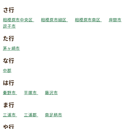
さ行
相模原市中央区
相模原市緑区
相模原市南区
座間市
逗子市
た行
茅ヶ崎市
な行
中郡
は行
秦野市
平塚市
藤沢市
ま行
三浦市
三浦郡
南足柄市
や行