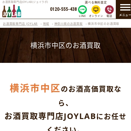
お酒買取専門店JOYLAB(ジョイラボ)
選べる無料査定
0120-555-438
メニュ
LINE
オンライン
電話
お酒買取専門店 JOYLAB
›
地域
›
神奈川県のお酒買取
›
横浜市中区のお酒買取
横浜市中区のお酒買取
横浜市中区
のお酒高価買取な
ら、
お酒買取専門店JOYLAB
にお任せ
ください。