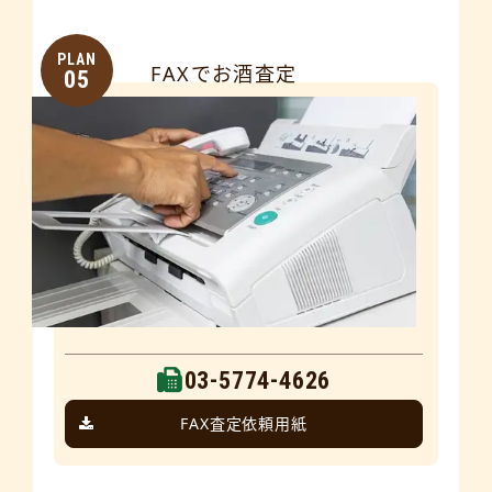
PLAN
FAXでお酒査定
05
03-5774-4626
FAX査定依頼用紙