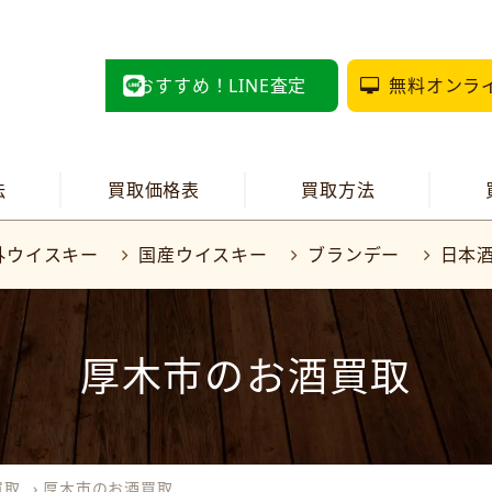
おすすめ！LINE査定
無料オンラ
法
買取価格表
買取方法
外ウイスキー
国産ウイスキー
ブランデー
日本
厚木市のお酒買取
買取
›
厚木市のお酒買取