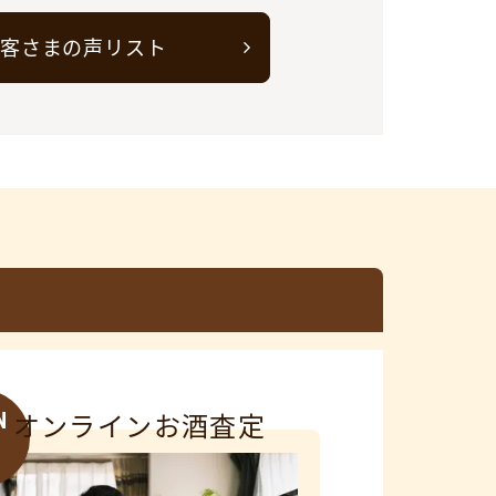
客さまの声リスト
N
オンラインお酒査定
3