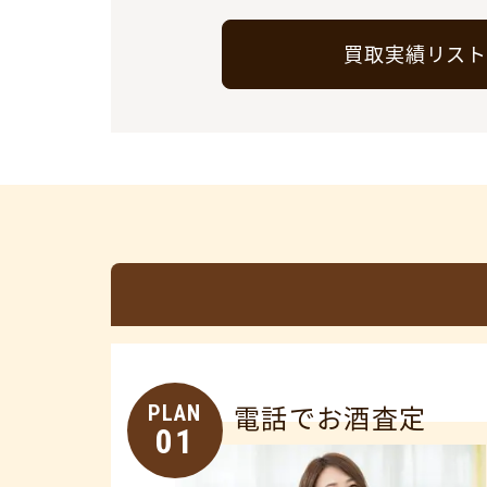
買取実績リス
PLAN
電話でお酒査定
01