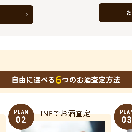
お
ト
6
自由に選べる
つのお酒査定方法
PLAN
LINEでお酒査定
PLA
02
0