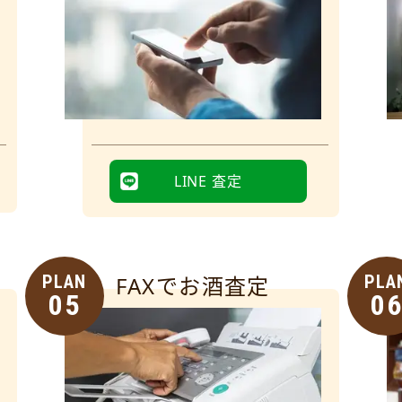
LINE 査定
PLAN
FAXでお酒査定
PLA
05
0