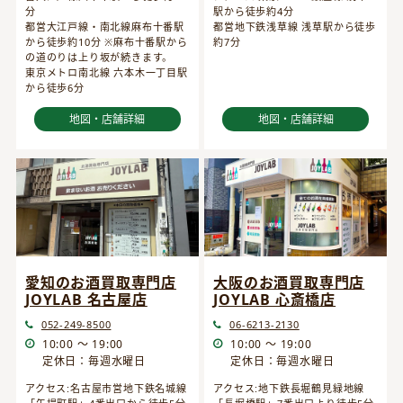
分
駅から徒歩約4分
都営大江戸線・南北線麻布十番駅
都営地下鉄浅草線 浅草駅から徒歩
から徒歩約10分 ※麻布十番駅から
約7分
の道のりは上り坂が続きます。
東京メトロ南北線 六本木一丁目駅
から徒歩6分
地図・店舗詳細
地図・店舗詳細
愛知のお酒買取専門店
大阪のお酒買取専門店
JOYLAB 名古屋店
JOYLAB 心斎橋店
052-249-8500
06-6213-2130
10:00 ～ 19:00
10:00 ～ 19:00
定休日：毎週水曜日
定休日：毎週水曜日
アクセス:名古屋市営地下鉄名城線
アクセス:地下鉄長堀鶴見緑地線