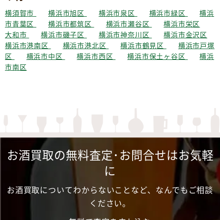
横須賀市
横浜市旭区
横浜市泉区
横浜市緑区
横浜
市青葉区
横浜市都筑区
横浜市瀬谷区
横浜市栄区
大和市
横浜市磯子区
横浜市神奈川区
横浜市金沢区
横浜市港南区
横浜市港北区
横浜市鶴見区
横浜市戸塚
区
横浜市中区
横浜市西区
横浜市保土ヶ谷区
横浜
市南区
お酒買取の無料査定･お問合せはお気軽
に
お酒買取についてわからないことなど、なんでもご相談
ください。