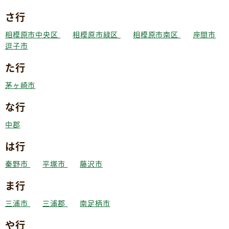
さ行
相模原市中央区
相模原市緑区
相模原市南区
座間市
逗子市
た行
茅ヶ崎市
な行
中郡
は行
秦野市
平塚市
藤沢市
ま行
三浦市
三浦郡
南足柄市
や行