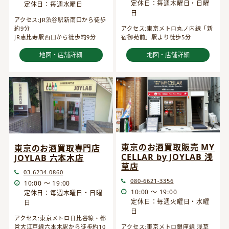
定休日：毎週木曜日・日曜
定休日：毎週水曜日
日
アクセス:JR渋谷駅新南口から徒歩
約9分
アクセス:東京メトロ丸ノ内線「新
JR恵比寿駅西口から徒歩約9分
宿御苑前」駅より徒歩5分
地図・店舗詳細
地図・店舗詳細
東京のお酒買取販売 MY
東京のお酒買取専門店
CELLAR by JOYLAB 浅
JOYLAB 六本木店
草店
03-6234-0860
080-6621-3356
10:00 ～ 19:00
10:00 ～ 19:00
定休日：毎週木曜日・日曜
定休日：毎週火曜日・水曜
日
日
アクセス:東京メトロ日比谷線・都
営大江戸線六本木駅から徒歩約10
アクセス:東京メトロ銀座線 浅草