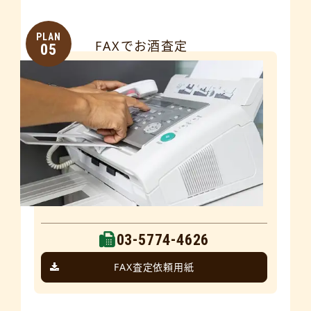
PLAN
FAXでお酒査定
05
03-5774-4626
FAX査定依頼用紙