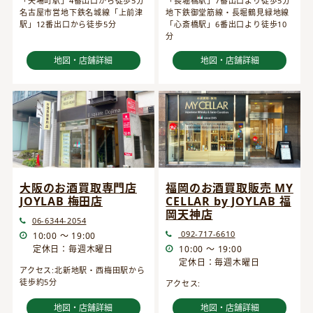
「矢場町駅」4番出口から徒歩5分
「長堀橋駅」7番出口より徒歩5分
名古屋市営地下鉄名城線「上前津
地下鉄御堂筋線・長堀鶴見緑地線
駅」12番出口から徒歩5分
「心斎橋駅」6番出口より徒歩10
分
地図・店舗詳細
地図・店舗詳細
大阪のお酒買取専門店
福岡のお酒買取販売 MY
JOYLAB 梅田店
CELLAR by JOYLAB 福
岡天神店
06-6344-2054
092-717-6610
10:00 ～ 19:00
定休日：毎週木曜日
10:00 ～ 19:00
定休日：毎週木曜日
アクセス:北新地駅・西梅田駅から
徒歩約5分
アクセス:
地図・店舗詳細
地図・店舗詳細