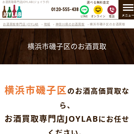
お酒買取専門店JOYLAB(ジョイラボ)
選べる無料査定
0120-555-438
メニュ
LINE
オンライン
電話
お酒買取専門店 JOYLAB
›
地域
›
神奈川県のお酒買取
›
横浜市磯子区のお酒買取
横浜市磯子区のお酒買取
横浜市磯子区
のお酒高価買取な
ら、
お酒買取専門店JOYLAB
にお任せ
ください。