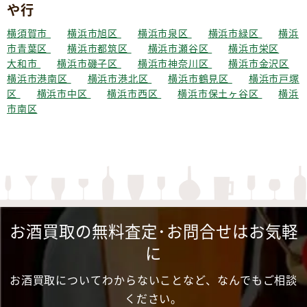
や行
横須賀市
横浜市旭区
横浜市泉区
横浜市緑区
横浜
市青葉区
横浜市都筑区
横浜市瀬谷区
横浜市栄区
大和市
横浜市磯子区
横浜市神奈川区
横浜市金沢区
横浜市港南区
横浜市港北区
横浜市鶴見区
横浜市戸塚
区
横浜市中区
横浜市西区
横浜市保土ヶ谷区
横浜
市南区
お酒買取の無料査定･お問合せはお気軽
に
お酒買取についてわからないことなど、なんでもご相談
ください。