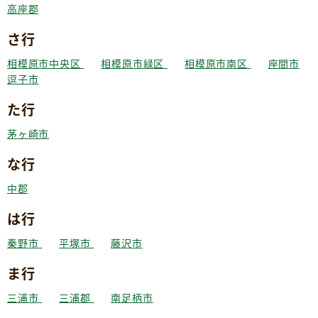
高座郡
さ行
相模原市中央区
相模原市緑区
相模原市南区
座間市
逗子市
た行
茅ヶ崎市
な行
中郡
は行
秦野市
平塚市
藤沢市
ま行
三浦市
三浦郡
南足柄市