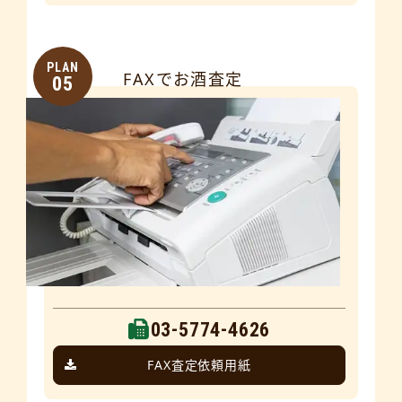
PLAN
FAXでお酒査定
05
03-5774-4626
FAX査定依頼用紙