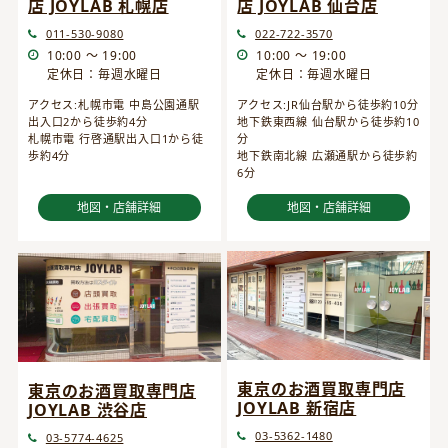
店 JOYLAB 仙台店
店 JOYLAB 札幌店
022-722-3570
011-530-9080
10:00 ～ 19:00
10:00 ～ 19:00
定休日：毎週水曜日
定休日：毎週水曜日
アクセス:JR仙台駅から徒歩約10分
アクセス:札幌市電 中島公園通駅
地下鉄東西線 仙台駅から徒歩約10
出入口2から徒歩約4分
分
札幌市電 行啓通駅出入口1から徒
地下鉄南北線 広瀬通駅から徒歩約
歩約4分
6分
地図・店舗詳細
地図・店舗詳細
東京のお酒買取専門店
東京のお酒買取専門店
JOYLAB 新宿店
JOYLAB 渋谷店
03-5362-1480
03-5774-4625