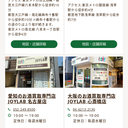
アクセス:東京メトロ日比谷線・都
営大江戸線六本木駅から徒歩約10
アクセス:東京メトロ銀座線 浅草
分
駅から徒歩約4分
都営大江戸線・南北線麻布十番駅
都営地下鉄浅草線 浅草駅から徒歩
から徒歩約10分 ※麻布十番駅から
約7分
の道のりは上り坂が続きます。
東京メトロ南北線 六本木一丁目駅
から徒歩6分
地図・店舗詳細
地図・店舗詳細
愛知のお酒買取専門店
大阪のお酒買取専門店
JOYLAB 名古屋店
JOYLAB 心斎橋店
052-249-8500
06-6213-2130
10:00 ～ 19:00
10:00 ～ 19:00
定休日：毎週水曜日
定休日：毎週水曜日