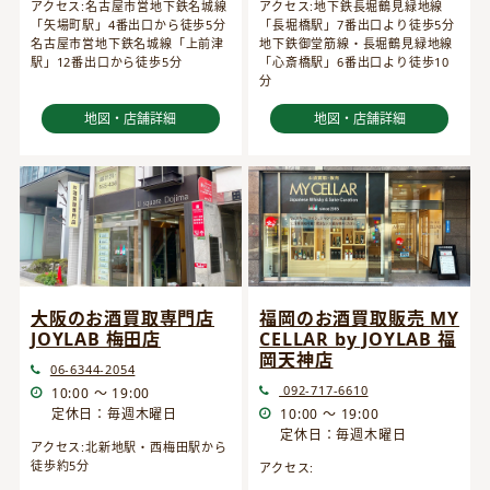
アクセス:名古屋市営地下鉄名城線
アクセス:地下鉄長堀鶴見緑地線
「矢場町駅」4番出口から徒歩5分
「長堀橋駅」7番出口より徒歩5分
名古屋市営地下鉄名城線「上前津
地下鉄御堂筋線・長堀鶴見緑地線
駅」12番出口から徒歩5分
「心斎橋駅」6番出口より徒歩10
分
地図・店舗詳細
地図・店舗詳細
大阪のお酒買取専門店
福岡のお酒買取販売 MY
JOYLAB 梅田店
CELLAR by JOYLAB 福
岡天神店
06-6344-2054
092-717-6610
10:00 ～ 19:00
定休日：毎週木曜日
10:00 ～ 19:00
定休日：毎週木曜日
アクセス:北新地駅・西梅田駅から
徒歩約5分
アクセス: