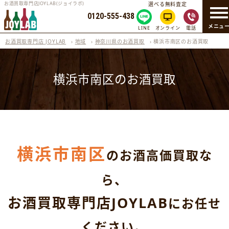
お酒買取専門店JOYLAB(ジョイラボ)
選べる無料査定
0120-555-438
メニュ
LINE
オンライン
電話
お酒買取専門店 JOYLAB
›
地域
›
神奈川県のお酒買取
›
横浜市南区のお酒買取
横浜市南区のお酒買取
横浜市南区
のお酒高価買取な
ら、
お酒買取専門店JOYLAB
にお任せ
ください。