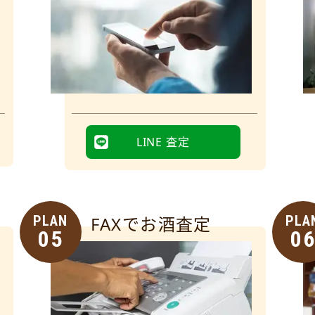
LINE 査定
PLAN
FAXでお酒査定
PLA
05
0