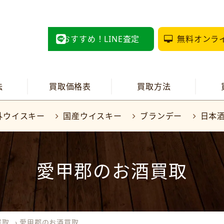
おすすめ！LINE査定
無料オンラ
法
買取価格表
買取方法
外ウイスキー
国産ウイスキー
ブランデー
日本
愛甲郡のお酒買取
買取
›
愛甲郡のお酒買取