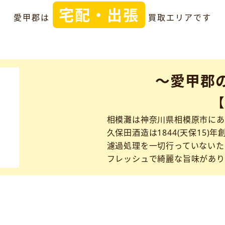
宅配・出張
愛甲郡は
買取エリアです
～愛甲郡
相模灘は神奈川県相模原市にあ
久保田酒造は1844(天保15)年
濾過処理を一切行っていないた
フレッシュで綺麗な旨味があり