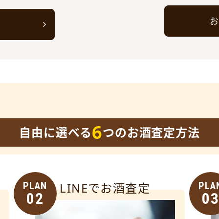
お
ト
6
自由に選べる
つのお酒査定方法
PLAN
LINEでお酒査定
PLA
02
0