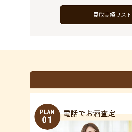
買取実績リス
PLAN
電話でお酒査定
01