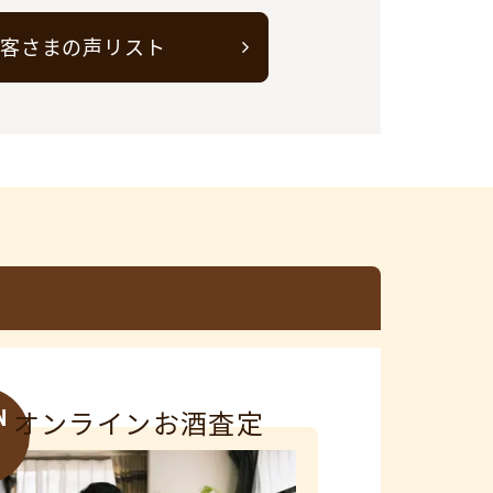
客さまの声リスト
N
オンラインお酒査定
3