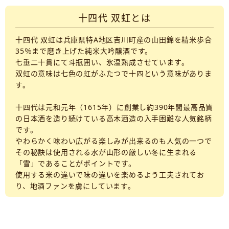
十四代 双虹とは
十四代 双虹は兵庫県特A地区吉川町産の山田錦を精米歩合
35％まで磨き上げた純米大吟醸酒です。
七垂二十貫にて斗瓶囲い、氷温熟成させています。
双虹の意味は七色の虹がふたつで十四という意味がありま
す。
十四代は元和元年（1615年）に創業し約390年間最高品質
の日本酒を造り続けている高木酒造の入手困難な人気銘柄
です。
やわらかく味わい広がる楽しみが出来るのも人気の一つで
その秘訣は使用される水が山形の厳しい冬に生まれる
「雪」であることがポイントです。
使用する米の違いで味の違いを楽めるよう工夫されてお
り、地酒ファンを虜にしています。