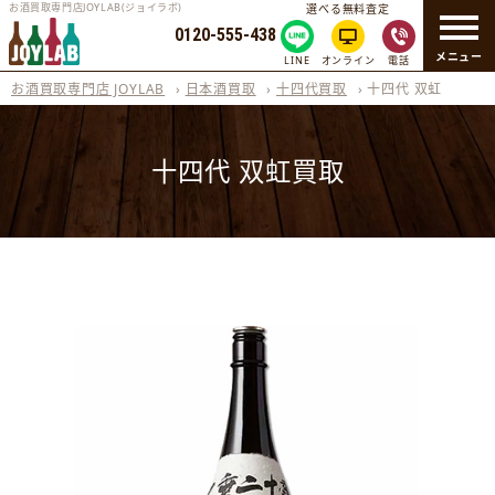
お酒買取専門店JOYLAB(ジョイラボ)
選べる無料査定
0120-555-438
メニュー
LINE
オンライン
電話
お酒買取専門店 JOYLAB
›
日本酒買取
›
十四代買取
›
十四代 双虹
十四代 双虹買取