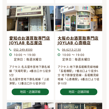
愛知のお酒買取専門店
大阪のお酒買取専門店
JOYLAB 名古屋店
JOYLAB 心斎橋店
052-249-8500
06-6213-2130
10:00 ～ 19:00
10:00 ～ 19:00
定休日：毎週水曜日
定休日：毎週水曜日
アクセス:名古屋市営地下鉄名城
アクセス:地下鉄長堀鶴見緑地線
線「矢場町駅」4番出口から徒歩
「長堀橋駅」7番出口より徒歩5
5分
分 地下鉄御堂筋線・長堀鶴見緑
名古屋市営地下鉄名城線「上前
地線「心斎橋駅」6番出口より徒
津駅」12番出口から徒歩5分
歩10分
地図・店舗詳細
地図・店舗詳細