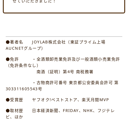
せていただきました！
●著者名 JOYLAB株式会社（東証プライム上場
AUCNETグループ）
●免許 ・全酒類卸売業免許及び一般酒類小売業免許
（免許条件なし）
南酒（証明）第4号 南税務署
・古物商許可番号 東京都公安委員会許可 第
303311605543号
●受賞歴 ヤフオク!ベストストア、楽天月間MVP
●取材歴 日本経済新聞、FRIDAY、NHK、フジテレ
ビ、ほか