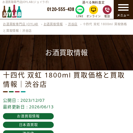
お酒買取専門店JOYLAB(ジョイラボ)
選べる無料査定
0120-555-438
メニュー
LINE
オンライン
電話
お酒買取専門店 JOYLAB
›
お酒買取情報
›
渋谷店
›
十四代 双虹 1800ml 買取価格
と買取情報｜渋谷店
お酒買取情報
十四代 双虹 1800ml 買取価格と買取
情報｜渋谷店
公開日 : 2023/12/07
最終更新日 : 2026/06/13
お酒買取情報
日本酒買取