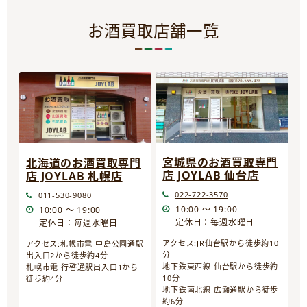
お酒買取店舗一覧
宮城県のお酒買取専門
北海道のお酒買取専門
店 JOYLAB 仙台店
店 JOYLAB 札幌店
022-722-3570
011-530-9080
10:00 ～ 19:00
10:00 ～ 19:00
定休日：毎週水曜日
定休日：毎週水曜日
アクセス:JR仙台駅から徒歩約10
アクセス:札幌市電 中島公園通駅
分
出入口2から徒歩約4分
地下鉄東西線 仙台駅から徒歩約
札幌市電 行啓通駅出入口1から
10分
徒歩約4分
地下鉄南北線 広瀬通駅から徒歩
約6分