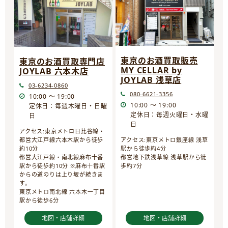
東京のお酒買取販売
東京のお酒買取専門店
MY CELLAR by
JOYLAB 六本木店
JOYLAB 浅草店
03-6234-0860
080-6621-3356
10:00 ～ 19:00
10:00 ～ 19:00
定休日：毎週木曜日・日曜
定休日：毎週火曜日・水曜
日
日
アクセス:東京メトロ日比谷線・
都営大江戸線六本木駅から徒歩
アクセス:東京メトロ銀座線 浅草
約10分
駅から徒歩約4分
都営大江戸線・南北線麻布十番
都営地下鉄浅草線 浅草駅から徒
駅から徒歩約10分 ※麻布十番駅
歩約7分
からの道のりは上り坂が続きま
す。
東京メトロ南北線 六本木一丁目
駅から徒歩6分
地図・店舗詳細
地図・店舗詳細