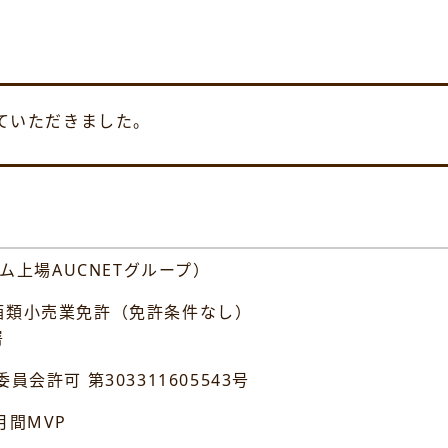
せていただきました。
ム上場AUCNETグループ）
類小売業免許（免許条件なし）
署
 第303311605543号
間MVP