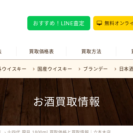
おすすめ！LINE査定
無料オンラ
法
買取価格表
買取方法
外ウイスキー
国産ウイスキー
ブランデー
日本
お酒買取情報
店
›
十四代 龍月 1800ml 買取価格と買取情報｜六本木店