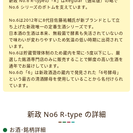
新政 No.6 R-typeの「R」はRegular（通常版）の略で
No.6 シリーズのボトムを支えています。
No.6は2012年に8代目佐藤祐輔氏が新ブランドとして立
ち上げた新政唯一の定番生酒シリーズです。
日本酒の生酒は本来、無殺菌で酵素も失活されていないの
で味わいが変わりやすいため気温の低い時期に出荷されて
います。
No.6は貯蔵管理体制のため蔵内を常に-5度以下にし、厳
選した銘酒専門店のみに販売することで鮮度の高い生酒を
通年でお届けしています。
No.6の「6」は新政酒造の蔵内で発見された「6号酵母」
という最古の清酒酵母を使用していることから名付けられ
ています。
新政 No6 R-type の詳細
お酒･銘柄詳細