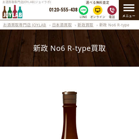
お酒買取専門店JOYLAB(ジョイラボ)
選べる無料査定
0120-555-438
メニュー
LINE
オンライン
電話
お酒買取専門店 JOYLAB
›
日本酒買取
›
新政買取
›
新政 No6 R-type
新政 No6 R-type買取