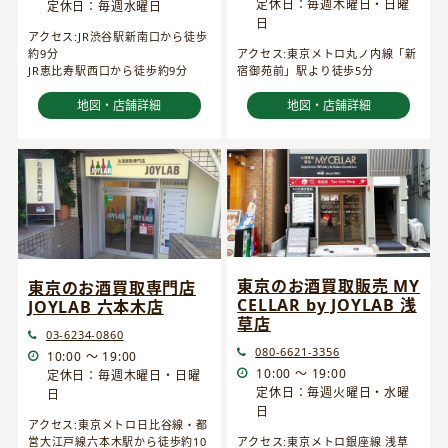
定休日：毎週木曜日・日曜
定休日：毎週水曜日
日
アクセス:JR渋谷駅新南口から徒歩
約9分
アクセス:東京メトロ丸ノ内線「新
JR恵比寿駅西口から徒歩約9分
宿御苑前」駅より徒歩5分
地図・店舗詳細
地図・店舗詳細
東京のお酒買取販売 MY
東京のお酒買取専門店
CELLAR by JOYLAB 浅
JOYLAB 六本木店
草店
03-6234-0860
080-6621-3356
10:00 ～ 19:00
10:00 ～ 19:00
定休日：毎週木曜日・日曜
定休日：毎週火曜日・水曜
日
日
アクセス:東京メトロ日比谷線・都
営大江戸線六本木駅から徒歩約10
アクセス:東京メトロ銀座線 浅草