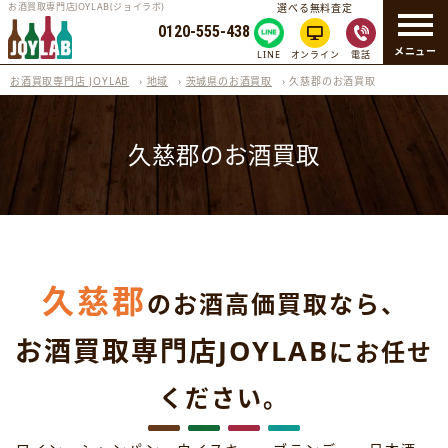
お酒買取専門店JOYLAB(ジョイラボ)
選べる無料査定
0120-555-438
メニュー
LINE
オンライン
電話
お酒買取専門店 JOYLAB
›
地域
›
茨城県のお酒買取
›
久慈郡のお酒買取
久慈郡のお酒買取
久慈郡
のお酒高価買取なら、
お酒買取専門店JOYLAB
にお任せ
ください。