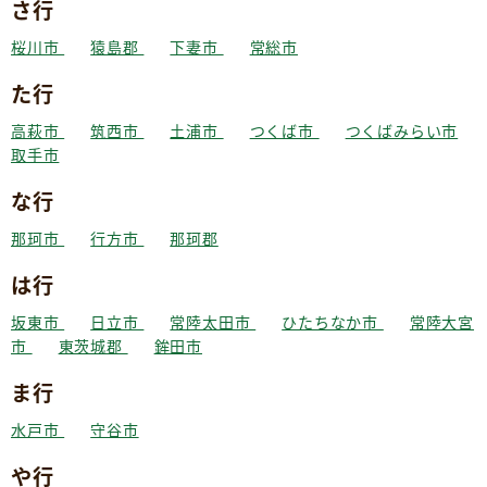
さ行
桜川市
猿島郡
下妻市
常総市
た行
高萩市
筑西市
土浦市
つくば市
つくばみらい市
取手市
な行
那珂市
行方市
那珂郡
は行
坂東市
日立市
常陸太田市
ひたちなか市
常陸大宮
市
東茨城郡
鉾田市
ま行
水戸市
守谷市
や行