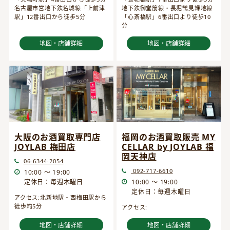
名古屋市営地下鉄名城線「上前津
地下鉄御堂筋線・長堀鶴見緑地線
駅」12番出口から徒歩5分
「心斎橋駅」6番出口より徒歩10
分
地図・店舗詳細
地図・店舗詳細
大阪のお酒買取専門店
福岡のお酒買取販売 MY
JOYLAB 梅田店
CELLAR by JOYLAB 福
岡天神店
06-6344-2054
092-717-6610
10:00 ～ 19:00
定休日：毎週木曜日
10:00 ～ 19:00
定休日：毎週木曜日
アクセス:北新地駅・西梅田駅から
徒歩約5分
アクセス:
地図・店舗詳細
地図・店舗詳細