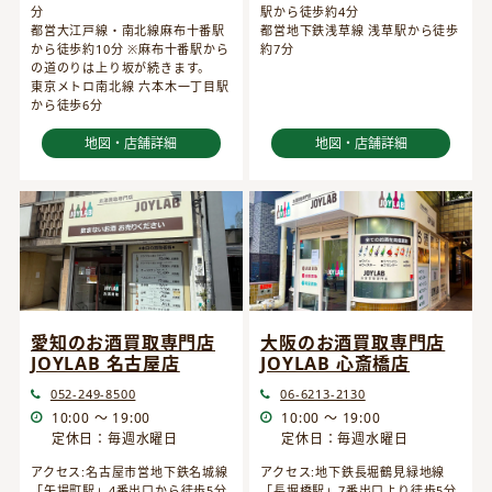
分
駅から徒歩約4分
都営大江戸線・南北線麻布十番駅
都営地下鉄浅草線 浅草駅から徒歩
から徒歩約10分 ※麻布十番駅から
約7分
の道のりは上り坂が続きます。
東京メトロ南北線 六本木一丁目駅
から徒歩6分
地図・店舗詳細
地図・店舗詳細
愛知のお酒買取専門店
大阪のお酒買取専門店
JOYLAB 名古屋店
JOYLAB 心斎橋店
052-249-8500
06-6213-2130
10:00 ～ 19:00
10:00 ～ 19:00
定休日：毎週水曜日
定休日：毎週水曜日
アクセス:名古屋市営地下鉄名城線
アクセス:地下鉄長堀鶴見緑地線
「矢場町駅」4番出口から徒歩5分
「長堀橋駅」7番出口より徒歩5分