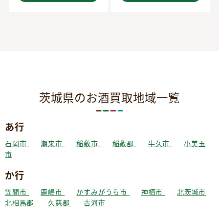
茨城県のお酒買取地域一覧
あ行
石岡市
潮来市
稲敷市
稲敷郡
牛久市
小美玉
市
か行
笠間市
鹿嶋市
かすみがうら市
神栖市
北茨城市
北相馬郡
久慈郡
古河市