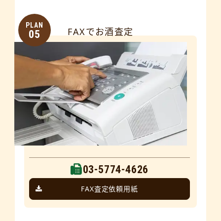
PLAN
FAXでお酒査定
05
03-5774-4626
FAX査定依頼用紙