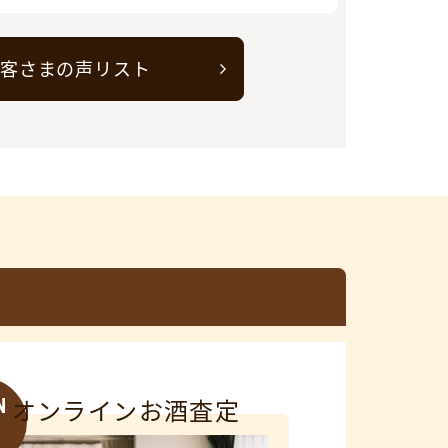
客さまの声リスト
N
オンラインお酒査定
3