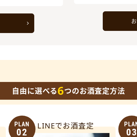
お
ト
6
自由に選べる
つのお酒査定方法
PLAN
LINEでお酒査定
PLA
02
0