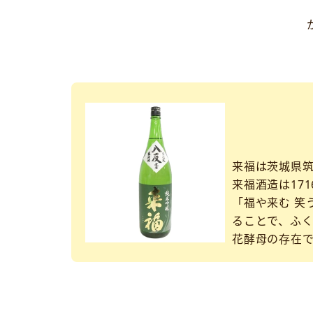
来福は茨城県
来福酒造は171
「福や来む 笑
ることで、ふ
花酵母の存在