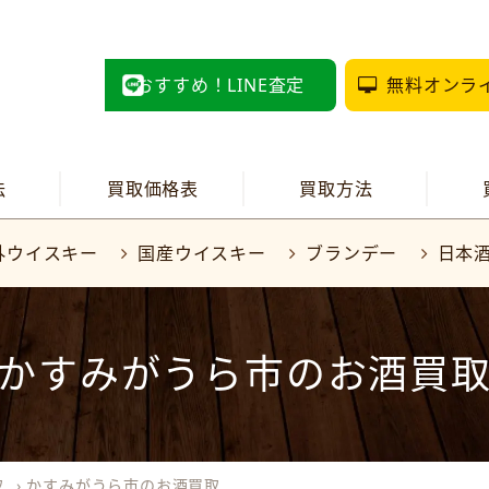
おすすめ！LINE査定
無料オンラ
法
買取価格表
買取方法
外ウイスキー
国産ウイスキー
ブランデー
日本
かすみがうら市のお酒買
取
›
かすみがうら市のお酒買取