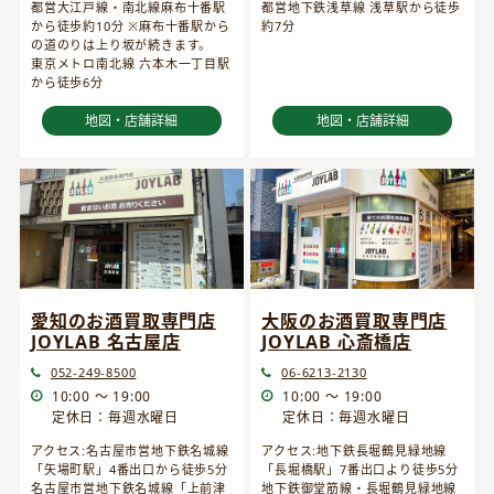
都営大江戸線・南北線麻布十番駅
都営地下鉄浅草線 浅草駅から徒歩
から徒歩約10分 ※麻布十番駅から
約7分
の道のりは上り坂が続きます。
東京メトロ南北線 六本木一丁目駅
から徒歩6分
地図・店舗詳細
地図・店舗詳細
愛知のお酒買取専門店
大阪のお酒買取専門店
JOYLAB 名古屋店
JOYLAB 心斎橋店
052-249-8500
06-6213-2130
10:00 ～ 19:00
10:00 ～ 19:00
定休日：毎週水曜日
定休日：毎週水曜日
アクセス:名古屋市営地下鉄名城線
アクセス:地下鉄長堀鶴見緑地線
「矢場町駅」4番出口から徒歩5分
「長堀橋駅」7番出口より徒歩5分
名古屋市営地下鉄名城線「上前津
地下鉄御堂筋線・長堀鶴見緑地線