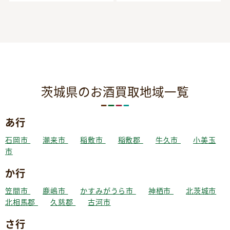
茨城県のお酒買取地域一覧
あ行
石岡市
潮来市
稲敷市
稲敷郡
牛久市
小美玉
市
か行
笠間市
鹿嶋市
かすみがうら市
神栖市
北茨城市
北相馬郡
久慈郡
古河市
さ行