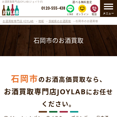
お酒買取専門店JOYLAB(ジョイラボ)
選べる無料査定
0120-555-438
メニュー
LINE
オンライン
電話
お酒買取専門店 JOYLAB
›
地域
›
茨城県のお酒買取
›
石岡市のお酒買取
石岡市のお酒買取
石岡市
のお酒高価買取なら、
お酒買取専門店JOYLAB
にお任せ
ください。