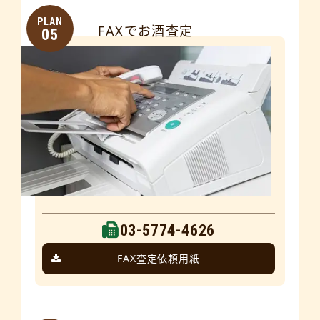
PLAN
FAXでお酒査定
05
03-5774-4626
FAX査定依頼用紙