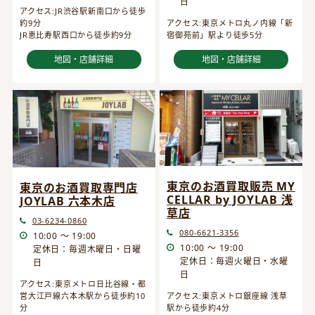
日
アクセス:JR渋谷駅新南口から徒歩
約9分
アクセス:東京メトロ丸ノ内線「新
JR恵比寿駅西口から徒歩約9分
宿御苑前」駅より徒歩5分
地図・店舗詳細
地図・店舗詳細
東京のお酒買取販売 MY
東京のお酒買取専門店
CELLAR by JOYLAB 浅
JOYLAB 六本木店
草店
03-6234-0860
080-6621-3356
10:00 ～ 19:00
10:00 ～ 19:00
定休日：毎週木曜日・日曜
定休日：毎週火曜日・水曜
日
日
アクセス:東京メトロ日比谷線・都
営大江戸線六本木駅から徒歩約10
アクセス:東京メトロ銀座線 浅草
分
駅から徒歩約4分