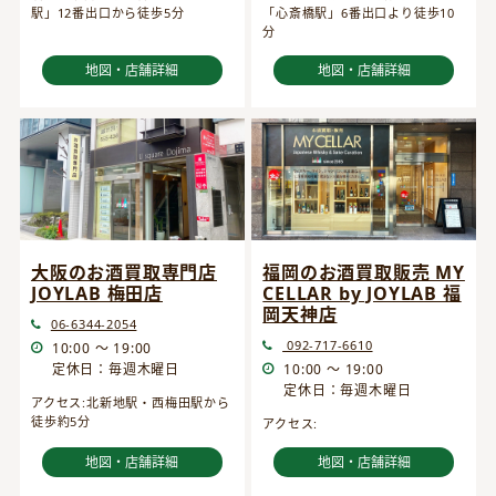
駅」12番出口から徒歩5分
「心斎橋駅」6番出口より徒歩10
分
地図・店舗詳細
地図・店舗詳細
大阪のお酒買取専門店
福岡のお酒買取販売 MY
JOYLAB 梅田店
CELLAR by JOYLAB 福
岡天神店
06-6344-2054
092-717-6610
10:00 ～ 19:00
定休日：毎週木曜日
10:00 ～ 19:00
定休日：毎週木曜日
アクセス:北新地駅・西梅田駅から
徒歩約5分
アクセス:
地図・店舗詳細
地図・店舗詳細