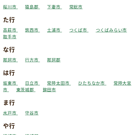
桜川市
猿島郡
下妻市
常総市
た行
高萩市
筑西市
土浦市
つくば市
つくばみらい市
取手市
な行
那珂市
行方市
那珂郡
は行
坂東市
日立市
常陸太田市
ひたちなか市
常陸大宮
市
東茨城郡
鉾田市
ま行
水戸市
守谷市
や行