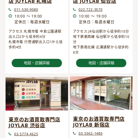
店 JOYLAB 仙台店
店 JOYLAB 札幌店
022-722-3570
011-530-9080
10:00 ～ 19:00
10:00 ～ 19:00
定休日：毎週水曜日
定休日：毎週水曜日
アクセス:JR仙台駅から徒歩約10分
アクセス:札幌市電 中島公園通駅
地下鉄東西線 仙台駅から徒歩約10
出入口2から徒歩約4分
分
札幌市電 行啓通駅出入口1から徒
地下鉄南北線 広瀬通駅から徒歩約
歩約4分
6分
地図・店舗詳細
地図・店舗詳細
東京のお酒買取専門店
東京のお酒買取専門店
JOYLAB 新宿店
JOYLAB 渋谷店
03-5362-1480
03-5774-4625