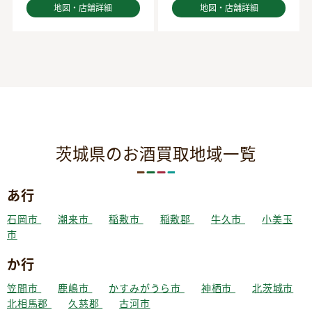
地図・店舗詳細
地図・店舗詳細
茨城県のお酒買取地域一覧
あ行
石岡市
潮来市
稲敷市
稲敷郡
牛久市
小美玉
市
か行
笠間市
鹿嶋市
かすみがうら市
神栖市
北茨城市
北相馬郡
久慈郡
古河市