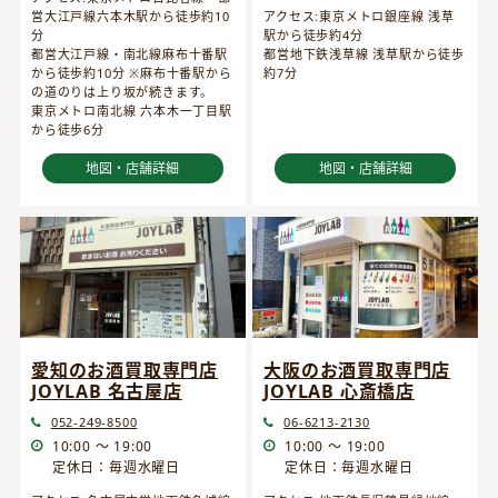
営大江戸線六本木駅から徒歩約10
アクセス:東京メトロ銀座線 浅草
分
駅から徒歩約4分
都営大江戸線・南北線麻布十番駅
都営地下鉄浅草線 浅草駅から徒歩
から徒歩約10分 ※麻布十番駅から
約7分
の道のりは上り坂が続きます。
東京メトロ南北線 六本木一丁目駅
から徒歩6分
地図・店舗詳細
地図・店舗詳細
愛知のお酒買取専門店
大阪のお酒買取専門店
JOYLAB 名古屋店
JOYLAB 心斎橋店
052-249-8500
06-6213-2130
10:00 ～ 19:00
10:00 ～ 19:00
定休日：毎週水曜日
定休日：毎週水曜日