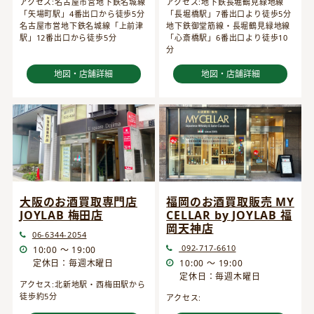
アクセス:名古屋市営地下鉄名城線
アクセス:地下鉄長堀鶴見緑地線
「矢場町駅」4番出口から徒歩5分
「長堀橋駅」7番出口より徒歩5分
名古屋市営地下鉄名城線「上前津
地下鉄御堂筋線・長堀鶴見緑地線
駅」12番出口から徒歩5分
「心斎橋駅」6番出口より徒歩10
分
地図・店舗詳細
地図・店舗詳細
大阪のお酒買取専門店
福岡のお酒買取販売 MY
JOYLAB 梅田店
CELLAR by JOYLAB 福
岡天神店
06-6344-2054
092-717-6610
10:00 ～ 19:00
定休日：毎週木曜日
10:00 ～ 19:00
定休日：毎週木曜日
アクセス:北新地駅・西梅田駅から
徒歩約5分
アクセス: