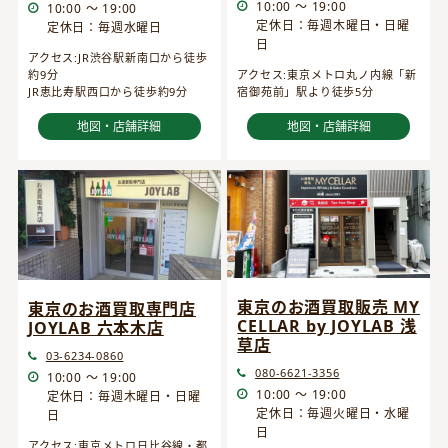
10:00 ～ 19:00
10:00 ～ 19:00
定休日：毎週木曜日・日曜
定休日：毎週水曜日
日
アクセス:JR渋谷駅新南口から徒歩
約9分
アクセス:東京メトロ丸ノ内線「新
JR恵比寿駅西口から徒歩約9分
宿御苑前」駅より徒歩5分
地図・店舗詳細
地図・店舗詳細
東京のお酒買取販売 MY
東京のお酒買取専門店
CELLAR by JOYLAB 浅
JOYLAB 六本木店
草店
03-6234-0860
080-6621-3356
10:00 ～ 19:00
10:00 ～ 19:00
定休日：毎週木曜日・日曜
定休日：毎週火曜日・水曜
日
日
アクセス:東京メトロ日比谷線・都