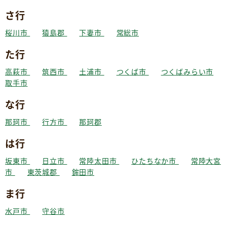
さ行
桜川市
猿島郡
下妻市
常総市
た行
高萩市
筑西市
土浦市
つくば市
つくばみらい市
取手市
な行
那珂市
行方市
那珂郡
は行
坂東市
日立市
常陸太田市
ひたちなか市
常陸大宮
市
東茨城郡
鉾田市
ま行
水戸市
守谷市