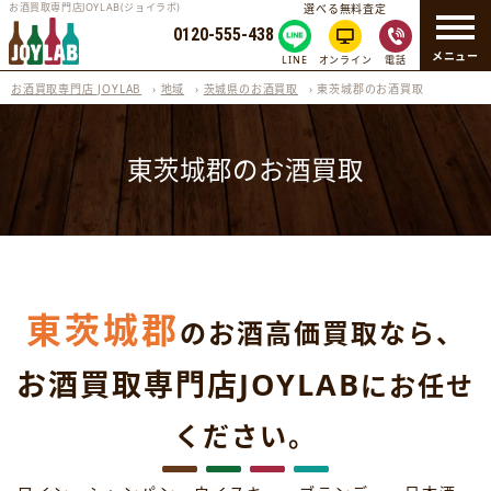
お酒買取専門店JOYLAB(ジョイラボ)
選べる無料査定
0120-555-438
メニュー
LINE
オンライン
電話
お酒買取専門店 JOYLAB
›
地域
›
茨城県のお酒買取
›
東茨城郡のお酒買取
東茨城郡のお酒買取
東茨城郡
のお酒高価買取なら、
お酒買取専門店JOYLAB
にお任せ
ください。