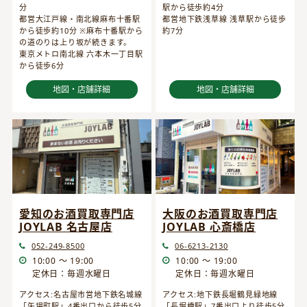
分
駅から徒歩約4分
都営大江戸線・南北線麻布十番駅
都営地下鉄浅草線 浅草駅から徒歩
から徒歩約10分 ※麻布十番駅から
約7分
の道のりは上り坂が続きます。
東京メトロ南北線 六本木一丁目駅
から徒歩6分
地図・店舗詳細
地図・店舗詳細
愛知のお酒買取専門店
大阪のお酒買取専門店
JOYLAB 名古屋店
JOYLAB 心斎橋店
052-249-8500
06-6213-2130
10:00 ～ 19:00
10:00 ～ 19:00
定休日：毎週水曜日
定休日：毎週水曜日
アクセス:名古屋市営地下鉄名城線
アクセス:地下鉄長堀鶴見緑地線
「矢場町駅」4番出口から徒歩5分
「長堀橋駅」7番出口より徒歩5分