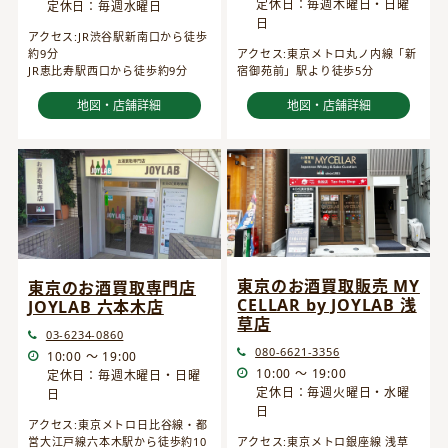
定休日：毎週木曜日・日曜
定休日：毎週水曜日
日
アクセス:JR渋谷駅新南口から徒歩
約9分
アクセス:東京メトロ丸ノ内線「新
JR恵比寿駅西口から徒歩約9分
宿御苑前」駅より徒歩5分
地図・店舗詳細
地図・店舗詳細
東京のお酒買取販売 MY
東京のお酒買取専門店
CELLAR by JOYLAB 浅
JOYLAB 六本木店
草店
03-6234-0860
080-6621-3356
10:00 ～ 19:00
10:00 ～ 19:00
定休日：毎週木曜日・日曜
定休日：毎週火曜日・水曜
日
日
アクセス:東京メトロ日比谷線・都
営大江戸線六本木駅から徒歩約10
アクセス:東京メトロ銀座線 浅草