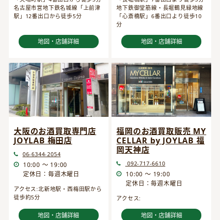
名古屋市営地下鉄名城線「上前津
地下鉄御堂筋線・長堀鶴見緑地線
駅」12番出口から徒歩5分
「心斎橋駅」6番出口より徒歩10
分
地図・店舗詳細
地図・店舗詳細
大阪のお酒買取専門店
福岡のお酒買取販売 MY
JOYLAB 梅田店
CELLAR by JOYLAB 福
岡天神店
06-6344-2054
092-717-6610
10:00 ～ 19:00
定休日：毎週木曜日
10:00 ～ 19:00
定休日：毎週木曜日
アクセス:北新地駅・西梅田駅から
徒歩約5分
アクセス:
地図・店舗詳細
地図・店舗詳細