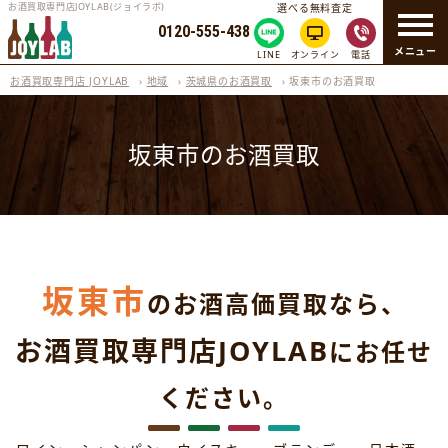
お酒買取専門店JOYLAB(ジョイラボ)
選べる無料査定
0120-555-438
メニュー
LINE
オンライン
電話
お酒買取専門店 JOYLAB
›
地域
›
茨城県のお酒買取
›
坂東市のお酒買取
坂東市のお酒買取
坂東市
のお酒高価買取なら、
お酒買取専門店JOYLAB
にお任せ
ください。