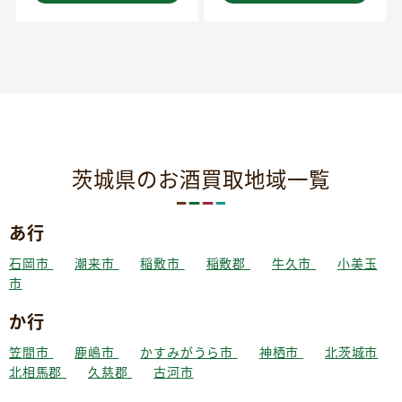
茨城県のお酒買取地域一覧
あ行
石岡市
潮来市
稲敷市
稲敷郡
牛久市
小美玉
市
か行
笠間市
鹿嶋市
かすみがうら市
神栖市
北茨城市
北相馬郡
久慈郡
古河市