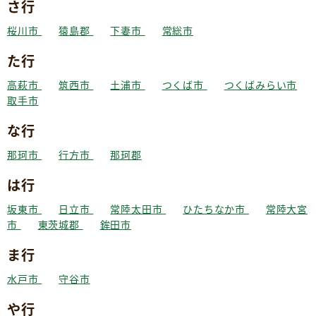
さ行
桜川市
猿島郡
下妻市
常総市
た行
高萩市
筑西市
土浦市
つくば市
つくばみらい市
取手市
な行
那珂市
行方市
那珂郡
は行
坂東市
日立市
常陸太田市
ひたちなか市
常陸大宮
市
東茨城郡
鉾田市
ま行
水戸市
守谷市
や行