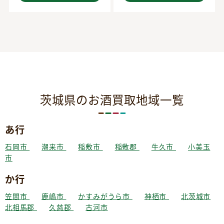
茨城県のお酒買取地域一覧
あ行
石岡市
潮来市
稲敷市
稲敷郡
牛久市
小美玉
市
か行
笠間市
鹿嶋市
かすみがうら市
神栖市
北茨城市
北相馬郡
久慈郡
古河市