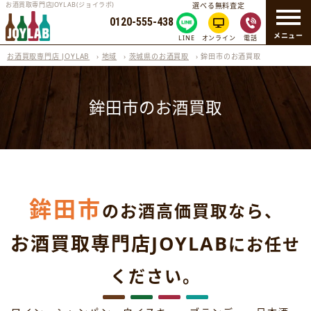
お酒買取専門店JOYLAB(ジョイラボ)
選べる無料査定
0120-555-438
メニュー
LINE
オンライン
電話
お酒買取専門店 JOYLAB
›
地域
›
茨城県のお酒買取
›
鉾田市のお酒買取
鉾田市のお酒買取
鉾田市
のお酒高価買取なら、
お酒買取専門店JOYLAB
にお任せ
ください。