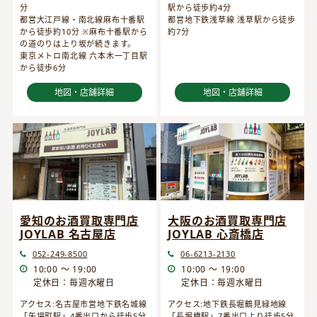
分
駅から徒歩約4分
都営大江戸線・南北線麻布十番駅
都営地下鉄浅草線 浅草駅から徒歩
から徒歩約10分 ※麻布十番駅から
約7分
の道のりは上り坂が続きます。
東京メトロ南北線 六本木一丁目駅
から徒歩6分
地図・店舗詳細
地図・店舗詳細
愛知のお酒買取専門店
大阪のお酒買取専門店
JOYLAB 名古屋店
JOYLAB 心斎橋店
052-249-8500
06-6213-2130
10:00 ～ 19:00
10:00 ～ 19:00
定休日：毎週水曜日
定休日：毎週水曜日
アクセス:名古屋市営地下鉄名城線
アクセス:地下鉄長堀鶴見緑地線
「矢場町駅」4番出口から徒歩5分
「長堀橋駅」7番出口より徒歩5分