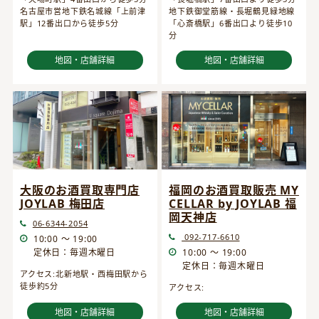
名古屋市営地下鉄名城線「上前津
地下鉄御堂筋線・長堀鶴見緑地線
駅」12番出口から徒歩5分
「心斎橋駅」6番出口より徒歩10
分
地図・店舗詳細
地図・店舗詳細
大阪のお酒買取専門店
福岡のお酒買取販売 MY
JOYLAB 梅田店
CELLAR by JOYLAB 福
岡天神店
06-6344-2054
092-717-6610
10:00 ～ 19:00
定休日：毎週木曜日
10:00 ～ 19:00
定休日：毎週木曜日
アクセス:北新地駅・西梅田駅から
徒歩約5分
アクセス:
地図・店舗詳細
地図・店舗詳細