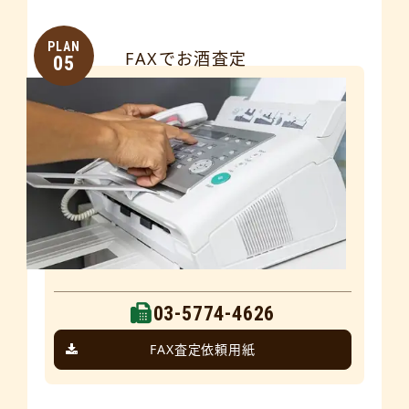
PLAN
FAXでお酒査定
05
03-5774-4626
FAX査定依頼用紙