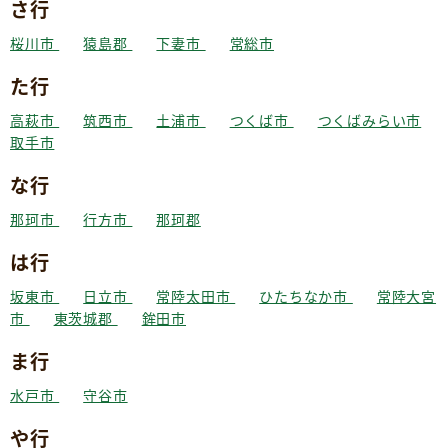
さ行
桜川市
猿島郡
下妻市
常総市
た行
高萩市
筑西市
土浦市
つくば市
つくばみらい市
取手市
な行
那珂市
行方市
那珂郡
は行
坂東市
日立市
常陸太田市
ひたちなか市
常陸大宮
市
東茨城郡
鉾田市
ま行
水戸市
守谷市
や行