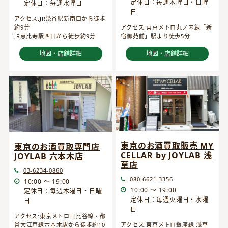
定休日：毎週木曜日・日曜
定休日：毎週水曜日
日
アクセス:JR渋谷駅新南口から徒歩
約9分
アクセス:東京メトロ丸ノ内線「新
JR恵比寿駅西口から徒歩約9分
宿御苑前」駅より徒歩5分
地図・店舗詳細
地図・店舗詳細
東京のお酒買取販売 MY
東京のお酒買取専門店
CELLAR by JOYLAB 浅
JOYLAB 六本木店
草店
03-6234-0860
080-6621-3356
10:00 ～ 19:00
10:00 ～ 19:00
定休日：毎週木曜日・日曜
定休日：毎週火曜日・水曜
日
日
アクセス:東京メトロ日比谷線・都
営大江戸線六本木駅から徒歩約10
アクセス:東京メトロ銀座線 浅草