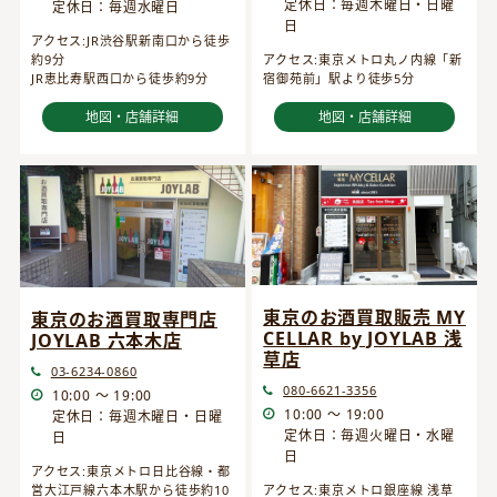
定休日：毎週木曜日・日曜
定休日：毎週水曜日
日
アクセス:JR渋谷駅新南口から徒歩
約9分
アクセス:東京メトロ丸ノ内線「新
JR恵比寿駅西口から徒歩約9分
宿御苑前」駅より徒歩5分
地図・店舗詳細
地図・店舗詳細
東京のお酒買取販売 MY
東京のお酒買取専門店
CELLAR by JOYLAB 浅
JOYLAB 六本木店
草店
03-6234-0860
080-6621-3356
10:00 ～ 19:00
10:00 ～ 19:00
定休日：毎週木曜日・日曜
定休日：毎週火曜日・水曜
日
日
アクセス:東京メトロ日比谷線・都
営大江戸線六本木駅から徒歩約10
アクセス:東京メトロ銀座線 浅草