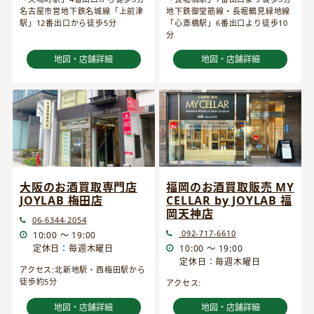
名古屋市営地下鉄名城線「上前津
地下鉄御堂筋線・長堀鶴見緑地線
駅」12番出口から徒歩5分
「心斎橋駅」6番出口より徒歩10
分
地図・店舗詳細
地図・店舗詳細
大阪のお酒買取専門店
福岡のお酒買取販売 MY
JOYLAB 梅田店
CELLAR by JOYLAB 福
岡天神店
06-6344-2054
092-717-6610
10:00 ～ 19:00
定休日：毎週木曜日
10:00 ～ 19:00
定休日：毎週木曜日
アクセス:北新地駅・西梅田駅から
徒歩約5分
アクセス:
地図・店舗詳細
地図・店舗詳細