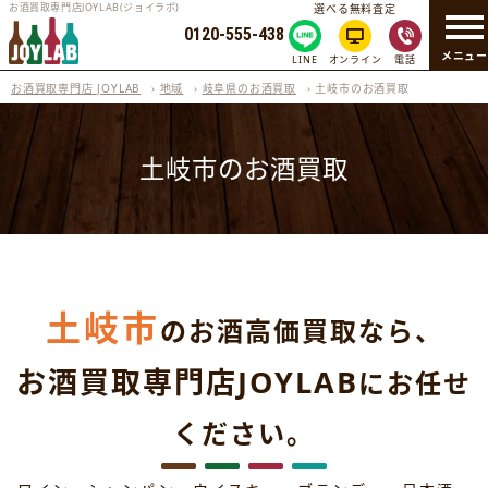
お酒買取専門店JOYLAB(ジョイラボ)
選べる無料査定
0120-555-438
メニュ
LINE
オンライン
電話
お酒買取専門店 JOYLAB
›
地域
›
岐阜県のお酒買取
›
土岐市のお酒買取
土岐市のお酒買取
土岐市
のお酒高価買取なら、
お酒買取専門店JOYLAB
にお任せ
ください。