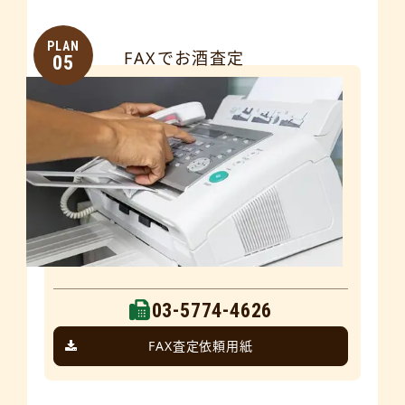
PLAN
FAXでお酒査定
05
03-5774-4626
FAX査定依頼用紙