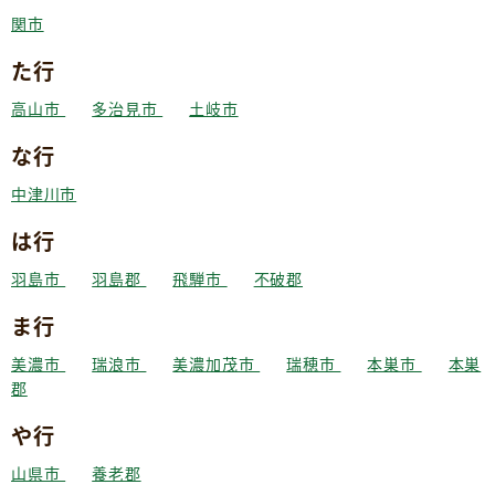
関市
た行
高山市
多治見市
土岐市
な行
中津川市
は行
羽島市
羽島郡
飛騨市
不破郡
ま行
美濃市
瑞浪市
美濃加茂市
瑞穂市
本巣市
本巣
郡
や行
山県市
養老郡