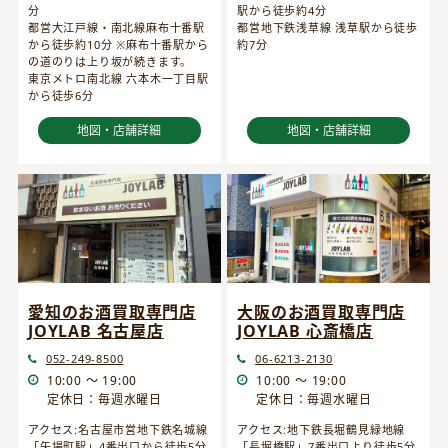
分
駅から徒歩約4分
都営大江戸線・南北線麻布十番駅
都営地下鉄浅草線 浅草駅から徒歩
から徒歩約10分 ※麻布十番駅から
約7分
の道のりは上り坂が続きます。
東京メトロ南北線 六本木一丁目駅
から徒歩6分
地図・店舗詳細
地図・店舗詳細
愛知のお酒買取専門店
大阪のお酒買取専門店
JOYLAB 名古屋店
JOYLAB 心斎橋店
052-249-8500
06-6213-2130
10:00 ～ 19:00
10:00 ～ 19:00
定休日：毎週水曜日
定休日：毎週水曜日
アクセス:名古屋市営地下鉄名城線
アクセス:地下鉄長堀鶴見緑地線
「矢場町駅」4番出口から徒歩5分
「長堀橋駅」7番出口より徒歩5分