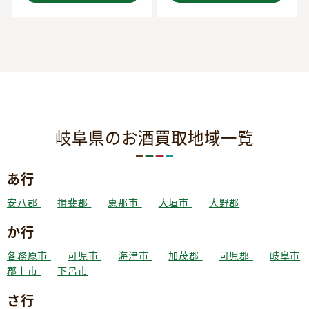
岐阜県のお酒買取地域一覧
あ行
安八郡
揖斐郡
恵那市
大垣市
大野郡
か行
各務原市
可児市
海津市
加茂郡
可児郡
岐阜市
郡上市
下呂市
さ行