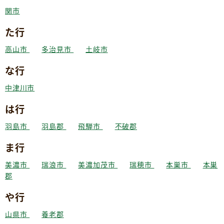
関市
た行
高山市
多治見市
土岐市
な行
中津川市
は行
羽島市
羽島郡
飛騨市
不破郡
ま行
美濃市
瑞浪市
美濃加茂市
瑞穂市
本巣市
本巣
郡
や行
山県市
養老郡