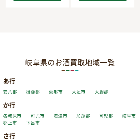
岐阜県のお酒買取地域一覧
あ行
安八郡
揖斐郡
恵那市
大垣市
大野郡
か行
各務原市
可児市
海津市
加茂郡
可児郡
岐阜市
郡上市
下呂市
さ行