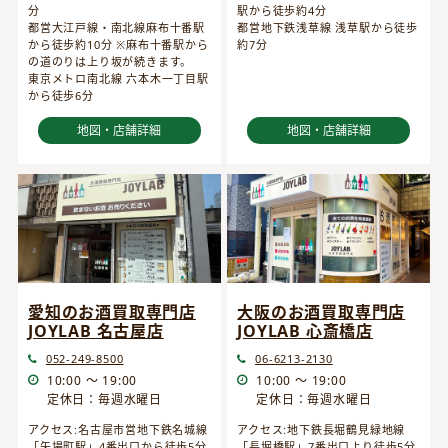
分
駅から徒歩約4分
都営大江戸線・南北線麻布十番駅
都営地下鉄浅草線 浅草駅から徒歩
から徒歩約10分 ※麻布十番駅から
約7分
の道のりは上り坂が続きます。
東京メトロ南北線 六本木一丁目駅
から徒歩6分
地図・店舗詳細
地図・店舗詳細
愛知のお酒買取専門店
大阪のお酒買取専門店
JOYLAB 名古屋店
JOYLAB 心斎橋店
052-249-8500
06-6213-2130
10:00 ～ 19:00
10:00 ～ 19:00
定休日：毎週水曜日
定休日：毎週水曜日
アクセス:名古屋市営地下鉄名城線
アクセス:地下鉄長堀鶴見緑地線
「矢場町駅」4番出口から徒歩5分
「長堀橋駅」7番出口より徒歩5分