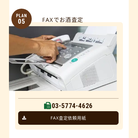
PLAN
FAXでお酒査定
05
03-5774-4626
FAX査定依頼用紙