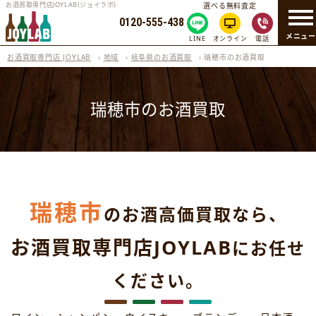
お酒買取専門店JOYLAB(ジョイラボ)
選べる無料査定
0120-555-438
メニュ
LINE
オンライン
電話
お酒買取専門店 JOYLAB
›
地域
›
岐阜県のお酒買取
›
瑞穂市のお酒買取
瑞穂市のお酒買取
瑞穂市
のお酒高価買取なら、
お酒買取専門店JOYLAB
にお任せ
ください。