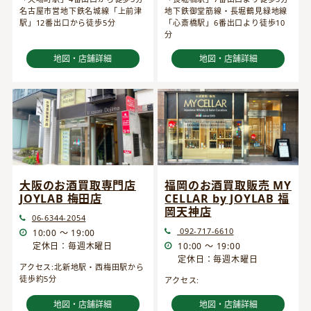
名古屋市営地下鉄名城線「上前津
地下鉄御堂筋線・長堀鶴見緑地線
駅」12番出口から徒歩5分
「心斎橋駅」6番出口より徒歩10
分
地図・店舗詳細
地図・店舗詳細
大阪のお酒買取専門店
福岡のお酒買取販売 MY
JOYLAB 梅田店
CELLAR by JOYLAB 福
岡天神店
06-6344-2054
092-717-6610
10:00 ～ 19:00
定休日：毎週木曜日
10:00 ～ 19:00
定休日：毎週木曜日
アクセス:北新地駅・西梅田駅から
徒歩約5分
アクセス:
地図・店舗詳細
地図・店舗詳細