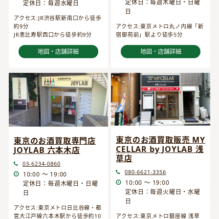
定休日：毎週木曜日・日曜
定休日：毎週水曜日
日
アクセス:JR渋谷駅新南口から徒歩
約9分
アクセス:東京メトロ丸ノ内線「新
JR恵比寿駅西口から徒歩約9分
宿御苑前」駅より徒歩5分
地図・店舗詳細
地図・店舗詳細
東京のお酒買取販売 MY
東京のお酒買取専門店
CELLAR by JOYLAB 浅
JOYLAB 六本木店
草店
03-6234-0860
080-6621-3356
10:00 ～ 19:00
10:00 ～ 19:00
定休日：毎週木曜日・日曜
定休日：毎週火曜日・水曜
日
日
アクセス:東京メトロ日比谷線・都
営大江戸線六本木駅から徒歩約10
アクセス:東京メトロ銀座線 浅草