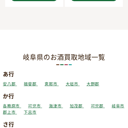
岐阜県のお酒買取地域一覧
あ行
安八郡
揖斐郡
恵那市
大垣市
大野郡
か行
各務原市
可児市
海津市
加茂郡
可児郡
岐阜市
郡上市
下呂市
さ行