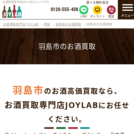
お酒買取専門店JOYLAB(ジョイラボ)
選べる無料査定
0120-555-438
メニュ
LINE
オンライン
電話
お酒買取専門店 JOYLAB
›
地域
›
岐阜県のお酒買取
›
羽島市のお酒買取
羽島市のお酒買取
羽島市
のお酒高価買取なら、
お酒買取専門店JOYLAB
にお任せ
ください。