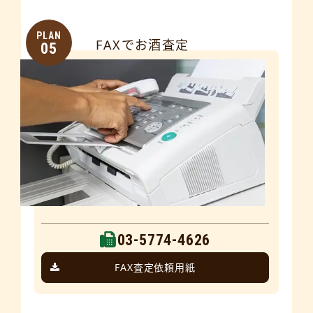
PLAN
FAXでお酒査定
05
03-5774-4626
FAX査定依頼用紙