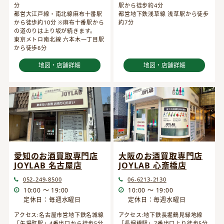
分
駅から徒歩約4分
都営大江戸線・南北線麻布十番駅
都営地下鉄浅草線 浅草駅から徒歩
から徒歩約10分 ※麻布十番駅から
約7分
の道のりは上り坂が続きます。
東京メトロ南北線 六本木一丁目駅
から徒歩6分
地図・店舗詳細
地図・店舗詳細
愛知のお酒買取専門店
大阪のお酒買取専門店
JOYLAB 名古屋店
JOYLAB 心斎橋店
052-249-8500
06-6213-2130
10:00 ～ 19:00
10:00 ～ 19:00
定休日：毎週水曜日
定休日：毎週水曜日
アクセス:名古屋市営地下鉄名城線
アクセス:地下鉄長堀鶴見緑地線
「矢場町駅」4番出口から徒歩5分
「長堀橋駅」7番出口より徒歩5分