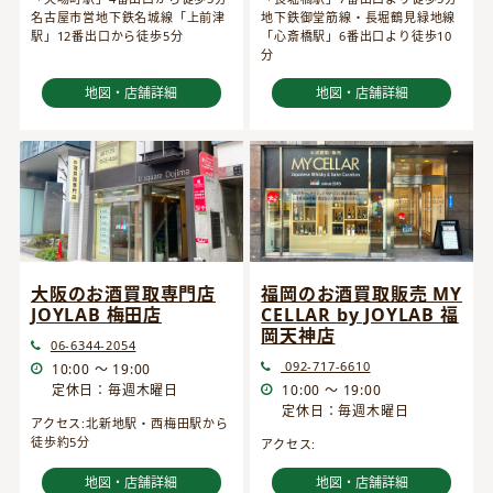
名古屋市営地下鉄名城線「上前津
地下鉄御堂筋線・長堀鶴見緑地線
駅」12番出口から徒歩5分
「心斎橋駅」6番出口より徒歩10
分
地図・店舗詳細
地図・店舗詳細
大阪のお酒買取専門店
福岡のお酒買取販売 MY
JOYLAB 梅田店
CELLAR by JOYLAB 福
岡天神店
06-6344-2054
092-717-6610
10:00 ～ 19:00
定休日：毎週木曜日
10:00 ～ 19:00
定休日：毎週木曜日
アクセス:北新地駅・西梅田駅から
徒歩約5分
アクセス:
地図・店舗詳細
地図・店舗詳細