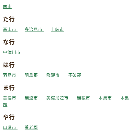
関市
た行
高山市
多治見市
土岐市
な行
中津川市
は行
羽島市
羽島郡
飛騨市
不破郡
ま行
美濃市
瑞浪市
美濃加茂市
瑞穂市
本巣市
本巣
郡
や行
山県市
養老郡