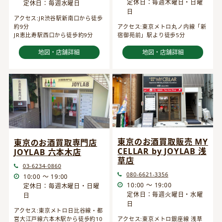
定休日：毎週木曜日・日曜
定休日：毎週水曜日
日
アクセス:JR渋谷駅新南口から徒歩
約9分
アクセス:東京メトロ丸ノ内線「新
JR恵比寿駅西口から徒歩約9分
宿御苑前」駅より徒歩5分
地図・店舗詳細
地図・店舗詳細
東京のお酒買取販売 MY
東京のお酒買取専門店
CELLAR by JOYLAB 浅
JOYLAB 六本木店
草店
03-6234-0860
080-6621-3356
10:00 ～ 19:00
10:00 ～ 19:00
定休日：毎週木曜日・日曜
定休日：毎週火曜日・水曜
日
日
アクセス:東京メトロ日比谷線・都
営大江戸線六本木駅から徒歩約10
アクセス:東京メトロ銀座線 浅草