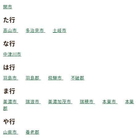
関市
た行
高山市
多治見市
土岐市
な行
中津川市
は行
羽島市
羽島郡
飛騨市
不破郡
ま行
美濃市
瑞浪市
美濃加茂市
瑞穂市
本巣市
本巣
郡
や行
山県市
養老郡