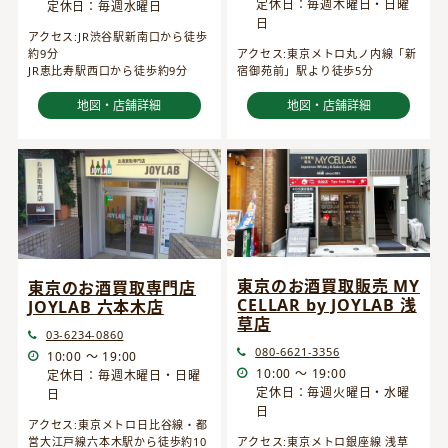
定休日：毎週木曜日・日曜
定休日：毎週水曜日
日
アクセス:JR渋谷駅新南口から徒歩
約9分
アクセス:東京メトロ丸ノ内線「新
JR恵比寿駅西口から徒歩約9分
宿御苑前」駅より徒歩5分
地図・店舗詳細
地図・店舗詳細
東京のお酒買取販売 MY
東京のお酒買取専門店
CELLAR by JOYLAB 浅
JOYLAB 六本木店
草店
03-6234-0860
080-6621-3356
10:00 ～ 19:00
10:00 ～ 19:00
定休日：毎週木曜日・日曜
定休日：毎週火曜日・水曜
日
日
アクセス:東京メトロ日比谷線・都
営大江戸線六本木駅から徒歩約10
アクセス:東京メトロ銀座線 浅草