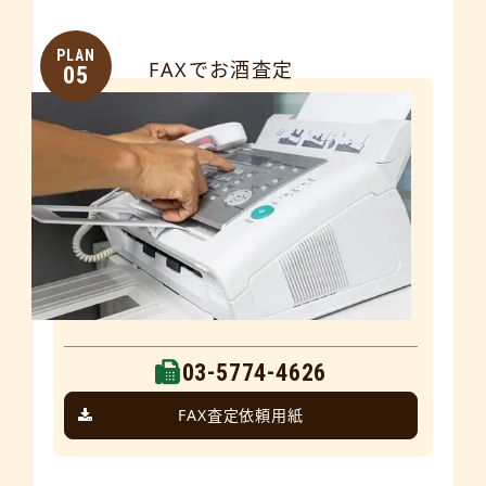
PLAN
FAXでお酒査定
05
03-5774-4626
FAX査定依頼用紙