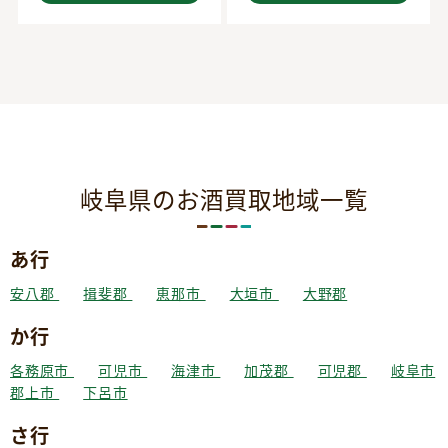
岐阜県のお酒買取地域一覧
あ行
安八郡
揖斐郡
恵那市
大垣市
大野郡
か行
各務原市
可児市
海津市
加茂郡
可児郡
岐阜市
郡上市
下呂市
さ行