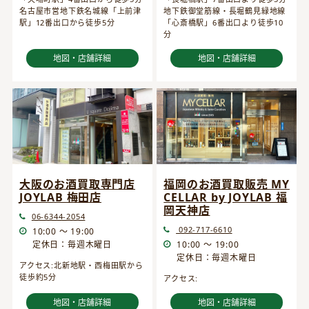
名古屋市営地下鉄名城線「上前津
地下鉄御堂筋線・長堀鶴見緑地線
駅」12番出口から徒歩5分
「心斎橋駅」6番出口より徒歩10
分
地図・店舗詳細
地図・店舗詳細
大阪のお酒買取専門店
福岡のお酒買取販売 MY
JOYLAB 梅田店
CELLAR by JOYLAB 福
岡天神店
06-6344-2054
092-717-6610
10:00 ～ 19:00
定休日：毎週木曜日
10:00 ～ 19:00
定休日：毎週木曜日
アクセス:北新地駅・西梅田駅から
徒歩約5分
アクセス:
地図・店舗詳細
地図・店舗詳細