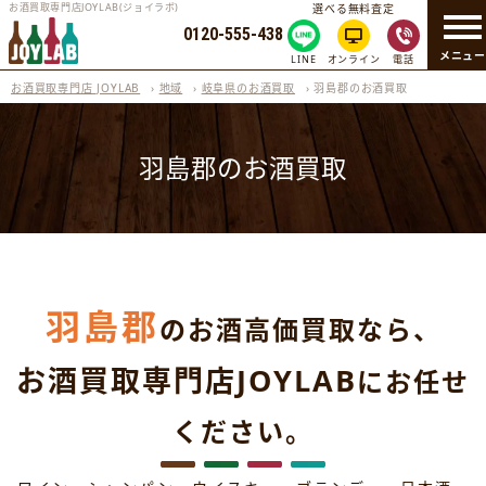
お酒買取専門店JOYLAB(ジョイラボ)
選べる無料査定
0120-555-438
メニュ
LINE
オンライン
電話
お酒買取専門店 JOYLAB
›
地域
›
岐阜県のお酒買取
›
羽島郡のお酒買取
羽島郡のお酒買取
羽島郡
のお酒高価買取なら、
お酒買取専門店JOYLAB
にお任せ
ください。