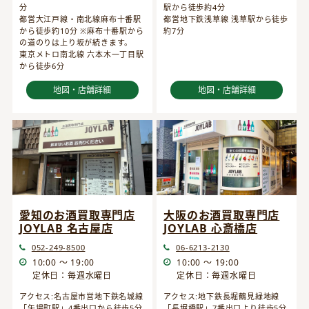
分
駅から徒歩約4分
都営大江戸線・南北線麻布十番駅
都営地下鉄浅草線 浅草駅から徒歩
から徒歩約10分 ※麻布十番駅から
約7分
の道のりは上り坂が続きます。
東京メトロ南北線 六本木一丁目駅
から徒歩6分
地図・店舗詳細
地図・店舗詳細
愛知のお酒買取専門店
大阪のお酒買取専門店
JOYLAB 名古屋店
JOYLAB 心斎橋店
052-249-8500
06-6213-2130
10:00 ～ 19:00
10:00 ～ 19:00
定休日：毎週水曜日
定休日：毎週水曜日
アクセス:名古屋市営地下鉄名城線
アクセス:地下鉄長堀鶴見緑地線
「矢場町駅」4番出口から徒歩5分
「長堀橋駅」7番出口より徒歩5分