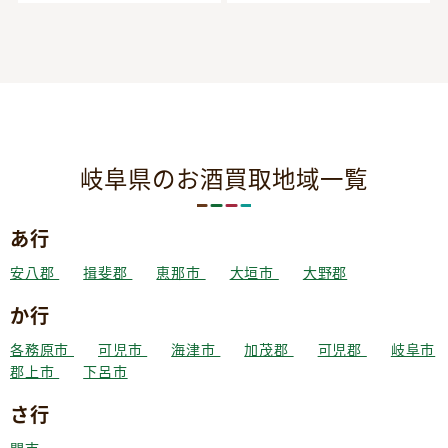
岐阜県のお酒買取地域一覧
あ行
安八郡
揖斐郡
恵那市
大垣市
大野郡
か行
各務原市
可児市
海津市
加茂郡
可児郡
岐阜市
郡上市
下呂市
さ行