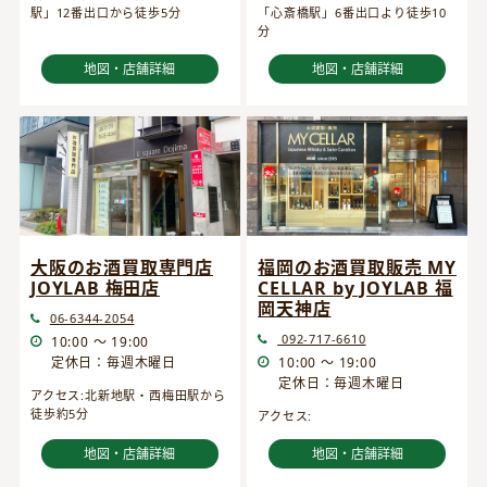
駅」12番出口から徒歩5分
「心斎橋駅」6番出口より徒歩10
分
地図・店舗詳細
地図・店舗詳細
大阪のお酒買取専門店
福岡のお酒買取販売 MY
JOYLAB 梅田店
CELLAR by JOYLAB 福
岡天神店
06-6344-2054
092-717-6610
10:00 ～ 19:00
定休日：毎週木曜日
10:00 ～ 19:00
定休日：毎週木曜日
アクセス:北新地駅・西梅田駅から
徒歩約5分
アクセス:
地図・店舗詳細
地図・店舗詳細