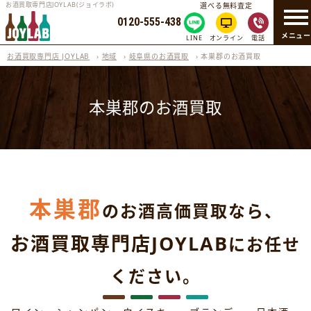
お酒買取専門店JOYLAB(ジョイラボ)
選べる無料査定
0120-555-438
メニュ
LINE
オンライン
電話
お酒買取専門店 JOYLAB
›
地域
›
岐阜県のお酒買取
›
本巣郡のお酒買取
本巣郡のお酒買取
本巣郡
のお酒高価買取なら、
お酒買取専門店JOYLAB
にお任せ
ください。