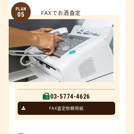
PLAN
FAXでお酒査定
05
03-5774-4626
FAX査定依頼用紙