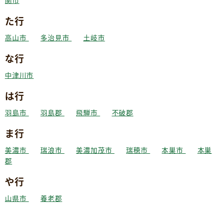
関市
た行
高山市
多治見市
土岐市
な行
中津川市
は行
羽島市
羽島郡
飛騨市
不破郡
ま行
美濃市
瑞浪市
美濃加茂市
瑞穂市
本巣市
本巣
郡
や行
山県市
養老郡