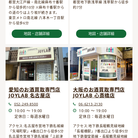
都営大江戸線・南北線麻布十番駅
都営地下鉄浅草線 浅草駅から徒歩
から徒歩約10分 ※麻布十番駅から
約7分
の道のりは上り坂が続きます。
東京メトロ南北線 六本木一丁目駅
から徒歩6分
地図・店舗詳細
地図・店舗詳細
愛知のお酒買取専門店
大阪のお酒買取専門店
JOYLAB 名古屋店
JOYLAB 心斎橋店
052-249-8500
06-6213-2130
10:00 ～ 19:00
10:00 ～ 19:00
定休日：毎週水曜日
定休日：毎週水曜日
アクセス:名古屋市営地下鉄名城線
アクセス:地下鉄長堀鶴見緑地線
「矢場町駅」4番出口から徒歩5分
「長堀橋駅」7番出口より徒歩5分
名古屋市営地下鉄名城線「上前津
地下鉄御堂筋線・長堀鶴見緑地線