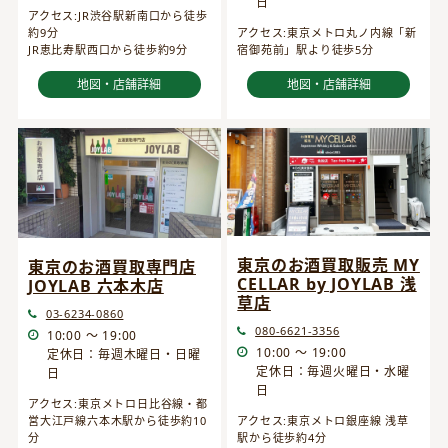
日
アクセス:JR渋谷駅新南口から徒歩
約9分
アクセス:東京メトロ丸ノ内線「新
JR恵比寿駅西口から徒歩約9分
宿御苑前」駅より徒歩5分
地図・店舗詳細
地図・店舗詳細
東京のお酒買取販売 MY
東京のお酒買取専門店
CELLAR by JOYLAB 浅
JOYLAB 六本木店
草店
03-6234-0860
080-6621-3356
10:00 ～ 19:00
10:00 ～ 19:00
定休日：毎週木曜日・日曜
定休日：毎週火曜日・水曜
日
日
アクセス:東京メトロ日比谷線・都
営大江戸線六本木駅から徒歩約10
アクセス:東京メトロ銀座線 浅草
分
駅から徒歩約4分