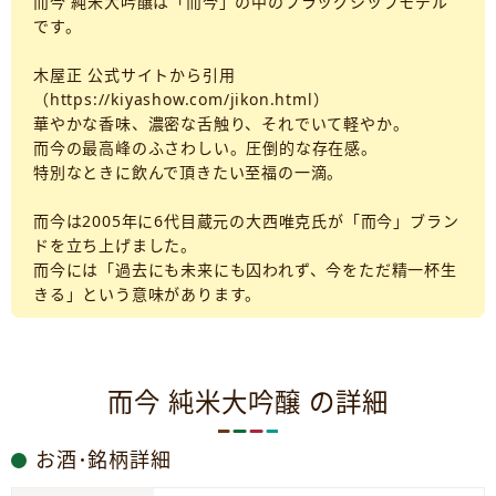
而今 純米大吟醸は「而今」の中のフラッグシップモデル
です。
木屋正 公式サイトから引用
（https://kiyashow.com/jikon.html）
華やかな香味、濃密な舌触り、それでいて軽やか。
而今の最高峰のふさわしい。圧倒的な存在感。
特別なときに飲んで頂きたい至福の一滴。
而今は2005年に6代目蔵元の大西唯克氏が「而今」ブラン
ドを立ち上げました。
而今には「過去にも未来にも囚われず、今をただ精一杯生
きる」という意味があります。
而今 純米大吟醸 の詳細
お酒･銘柄詳細