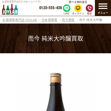
お酒買取専門店JOYLAB(ジョイラボ)
選べる無料査定
0120-555-438
メニュー
LINE
オンライン
電話
お酒買取専門店 JOYLAB
›
日本酒買取
›
而今買取
›
而今 純米大吟醸
而今 純米大吟醸買取