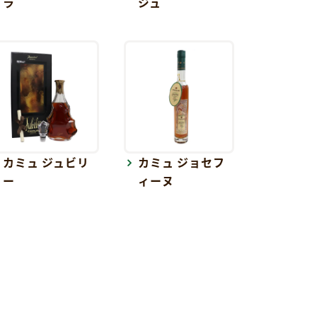
ラ
ジュ
カミュ ジュビリ
カミュ ジョセフ
ー
ィーヌ