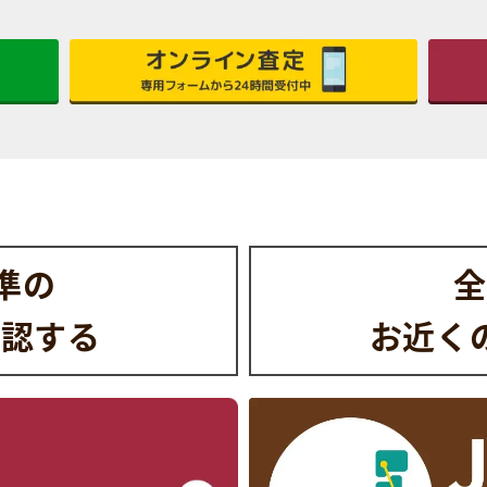
水準の
全
確認する
お近く