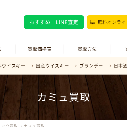
おすすめ！LINE査定
無料オンライ
法
買取価格表
買取方法
外ウイスキー
国産ウイスキー
ブランデー
日本
カミュ買取
ャック買取
›
カミュ買取