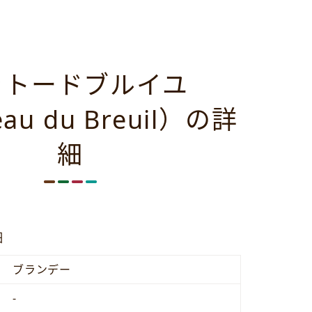
ャトードブルイユ
au du Breuil）の詳
細
細
ブランデー
-