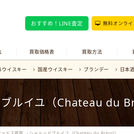
おすすめ！LINE査定
無料オンライ
法
買取価格表
買取方法
外ウイスキー
国産ウイスキー
ブランデー
日本
ルイユ（Chateau du Br
ヴァドス買取
›
シャトードブルイユ（Chateau du Breuil）