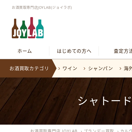
お酒買取専門店JOYLAB(ジョイラボ)
ホーム
はじめての方へ
査定方
お酒買取カテゴリ
ワイン
シャンパン
海
シャトードブ
お酒買取専門店 JOYLAB
›
ブランデー買取
›
カル