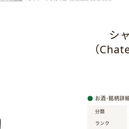
シ
（Chate
お酒･銘柄詳
分類
ランク