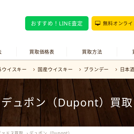
おすすめ！LINE査定
無料オンライ
法
買取価格表
買取方法
外ウイスキー
国産ウイスキー
ブランデー
日本
デュポン（Dupont）買取
ヴァドス買取
›
デュポン（Dupont）