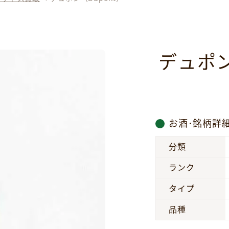
デュポン
お酒･銘柄詳
分類
ランク
タイプ
品種