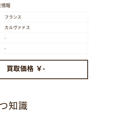
産情報
フランス
カルヴァドス
-
-
買取価格 ￥
-
立つ知識