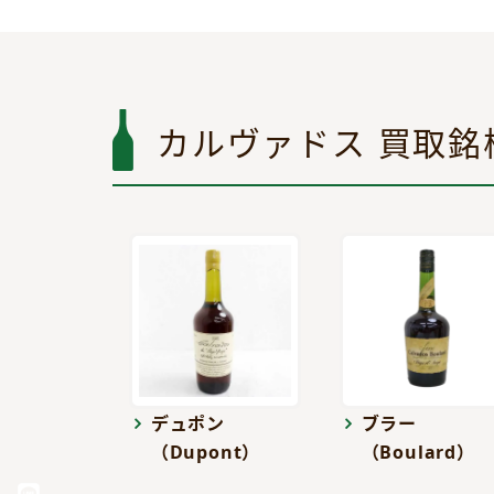
カルヴァドス 買取銘
デュポン
ブラー
（Dupont）
（Boulard）