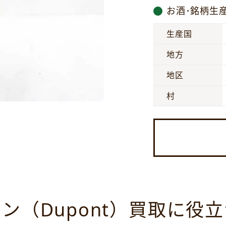
お酒･銘柄生
生産国
地方
地区
村
ン（Dupont）買取に役