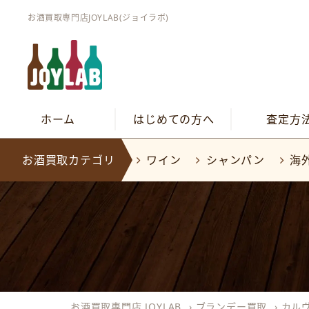
お酒買取専門店JOYLAB(ジョイラボ)
ホーム
はじめての方へ
査定方
お酒買取カテゴリ
ワイン
シャンパン
海
お酒買取専門店 JOYLAB
›
ブランデー買取
›
カル