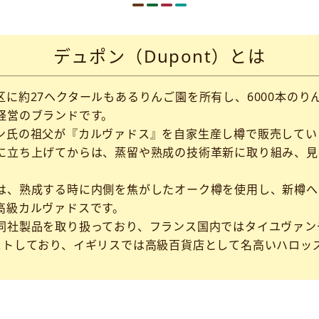
デュポン（Dupont）とは
に約27ヘクタールもあるりんご園を所有し、6000本の
経営のブランドです。
ン氏の祖父が『カルヴァドス』を自家生産し樽で販売していま
に立ち上げてからは、蒸留や熟成の技術革新に取り組み、見
は、熟成する時に内側を焦がしたオーク樽を使用し、新樽へ
高級カルヴァドスです。
同社製品を取り扱っており、フランス国内ではタイユヴァン
ストしており、イギリスでは高級百貨店として名高いハロッ