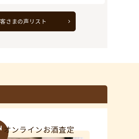
客さまの声リスト
N
オンラインお酒査定
3