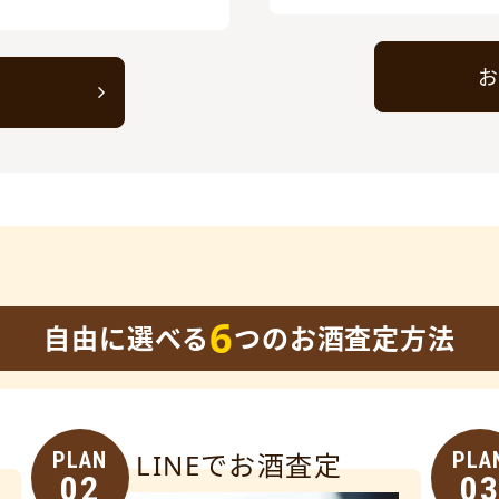
お
ト
6
自由に選べる
つのお酒査定方法
PLAN
LINEでお酒査定
PLA
02
0