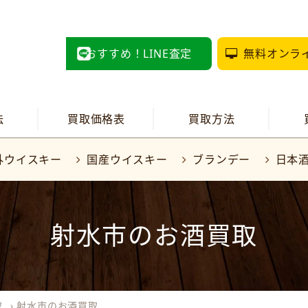
おすすめ！LINE査定
無料オンラ
法
買取価格表
買取方法
外ウイスキー
国産ウイスキー
ブランデー
日本
射水市のお酒買取
取
›
射水市のお酒買取