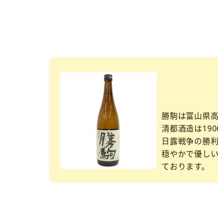
勝駒は富山県
清都酒造は190
日露戦争の勝
穏やかで優し
ております。