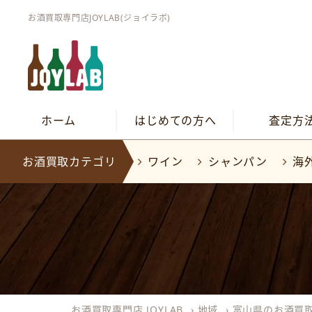
お酒買取専門店JOYLAB(ジョイラボ)
ホーム
はじめての方へ
査定方
お酒買取カテゴリ
ワイン
シャンパン
海
お酒買取専門店 JOYLAB
›
地域
›
富山県のお酒買