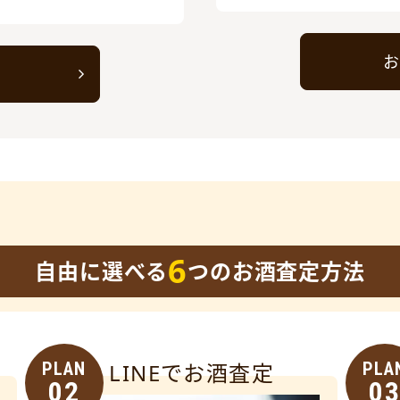
お
ト
6
自由に選べる
つのお酒査定方法
PLAN
LINEでお酒査定
PLA
02
0