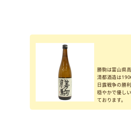
勝駒は富山県
清都酒造は190
日露戦争の勝
穏やかで優し
ております。