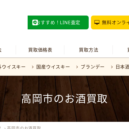
おすすめ！LINE査定
無料オンラ
法
買取価格表
買取方法
外ウイスキー
国産ウイスキー
ブランデー
日本
高岡市のお酒買取
取
›
高岡市のお酒買取