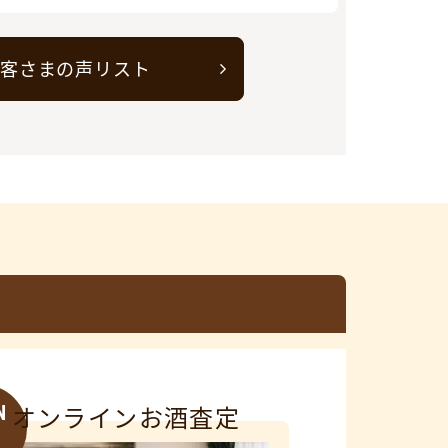
客さまの声リスト
N
オンラインお酒査定
3