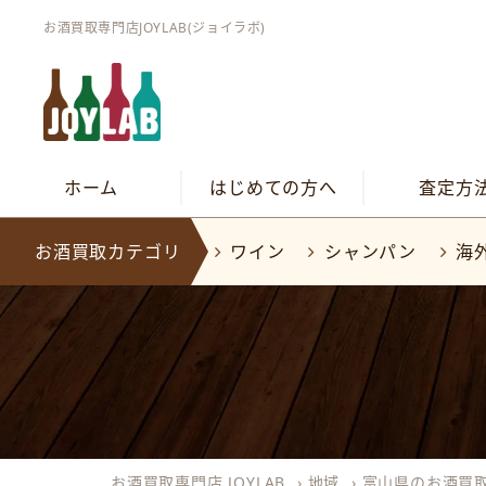
お酒買取専門店JOYLAB(ジョイラボ)
ホーム
はじめての方へ
査定方
お酒買取カテゴリ
ワイン
シャンパン
海
お酒買取専門店 JOYLAB
›
地域
›
富山県のお酒買