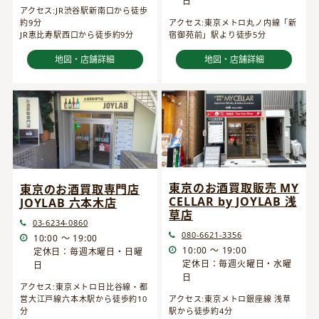
日
アクセス:JR渋谷駅新南口から徒歩
約9分
アクセス:東京メトロ丸ノ内線「新
JR恵比寿駅西口から徒歩約9分
宿御苑前」駅より徒歩5分
地図・店舗詳細
地図・店舗詳細
東京のお酒買取販売 MY
東京のお酒買取専門店
CELLAR by JOYLAB 浅
JOYLAB 六本木店
草店
03-6234-0860
080-6621-3356
10:00 ～ 19:00
10:00 ～ 19:00
定休日：毎週木曜日・日曜
定休日：毎週火曜日・水曜
日
日
アクセス:東京メトロ日比谷線・都
営大江戸線六本木駅から徒歩約10
アクセス:東京メトロ銀座線 浅草
分
駅から徒歩約4分