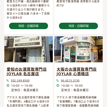
都営大江戸線・南北線麻布十番駅
都営地下鉄浅草線 浅草駅から徒歩
から徒歩約10分 ※麻布十番駅から
約7分
の道のりは上り坂が続きます。
東京メトロ南北線 六本木一丁目駅
から徒歩6分
地図・店舗詳細
地図・店舗詳細
愛知のお酒買取専門店
大阪のお酒買取専門店
JOYLAB 名古屋店
JOYLAB 心斎橋店
052-249-8500
06-6213-2130
10:00 ～ 19:00
10:00 ～ 19:00
定休日：毎週水曜日
定休日：毎週水曜日
アクセス:名古屋市営地下鉄名城線
アクセス:地下鉄長堀鶴見緑地線
「矢場町駅」4番出口から徒歩5分
「長堀橋駅」7番出口より徒歩5分
名古屋市営地下鉄名城線「上前津
地下鉄御堂筋線・長堀鶴見緑地線