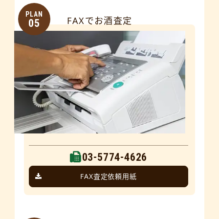
PLAN
FAXでお酒査定
05
03-5774-4626
FAX査定依頼用紙