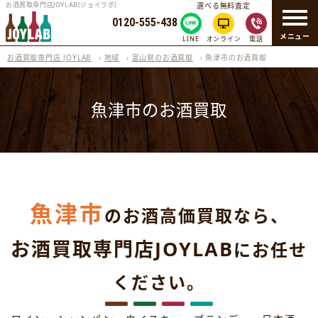
お酒買取専門店JOYLAB(ジョイラボ)
選べる無料査定
0120-555-438
メニュー
LINE
オンライン
電話
お酒買取専門店 JOYLAB
›
地域
›
富山県のお酒買取
›
魚津市のお酒買取
魚津市のお酒買取
魚津市
のお酒高価買取なら、
お酒買取専門店JOYLAB
にお任せ
ください。