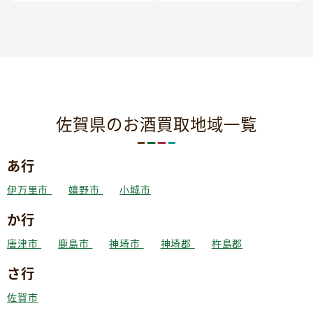
佐賀県のお酒買取地域一覧
あ行
伊万里市
嬉野市
小城市
か行
唐津市
鹿島市
神埼市
神埼郡
杵島郡
さ行
佐賀市