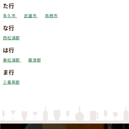
た行
多久市
武雄市
鳥栖市
な行
西松浦郡
は行
東松浦郡
藤津郡
ま行
三養基郡