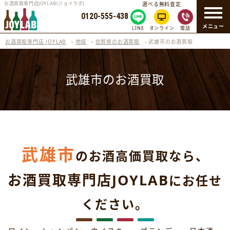
お酒買取専門店JOYLAB(ジョイラボ)
選べる無料査定
0120-555-438
メニュー
LINE
オンライン
電話
お酒買取専門店 JOYLAB
›
地域
›
佐賀県のお酒買取
›
武雄市のお酒買取
武雄市のお酒買取
武雄市
のお酒高価買取なら、
お酒買取専門店JOYLAB
にお任せ
ください。