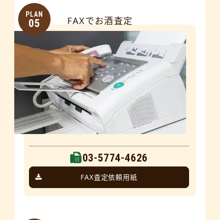
PLAN
FAXでお酒査定
05
03-5774-4626
FAX査定依頼用紙