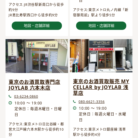
日
アクセス:JR渋谷駅新南口から徒歩
約9分
アクセス:東京メトロ丸ノ内線「新
JR恵比寿駅西口から徒歩約9分
宿御苑前」駅より徒歩5分
地図・店舗詳細
地図・店舗詳細
東京のお酒買取販売 MY
東京のお酒買取専門店
CELLAR by JOYLAB 浅
JOYLAB 六本木店
草店
03-6234-0860
080-6621-3356
10:00 ～ 19:00
10:00 ～ 19:00
定休日：毎週木曜日・日曜
定休日：毎週火曜日・水曜
日
日
アクセス:東京メトロ日比谷線・都
営大江戸線六本木駅から徒歩約10
アクセス:東京メトロ銀座線 浅草
分
駅から徒歩約4分