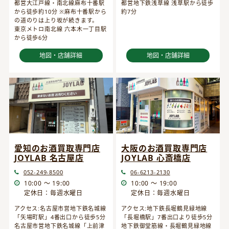
都営大江戸線・南北線麻布十番駅
都営地下鉄浅草線 浅草駅から徒歩
から徒歩約10分 ※麻布十番駅から
約7分
の道のりは上り坂が続きます。
東京メトロ南北線 六本木一丁目駅
から徒歩6分
地図・店舗詳細
地図・店舗詳細
愛知のお酒買取専門店
大阪のお酒買取専門店
JOYLAB 名古屋店
JOYLAB 心斎橋店
052-249-8500
06-6213-2130
10:00 ～ 19:00
10:00 ～ 19:00
定休日：毎週水曜日
定休日：毎週水曜日
アクセス:名古屋市営地下鉄名城線
アクセス:地下鉄長堀鶴見緑地線
「矢場町駅」4番出口から徒歩5分
「長堀橋駅」7番出口より徒歩5分
名古屋市営地下鉄名城線「上前津
地下鉄御堂筋線・長堀鶴見緑地線