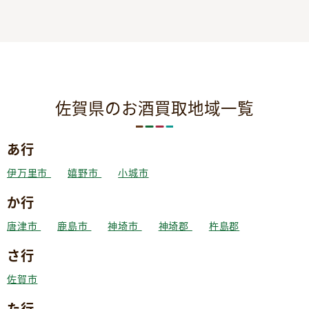
佐賀県のお酒買取地域一覧
あ行
伊万里市
嬉野市
小城市
か行
唐津市
鹿島市
神埼市
神埼郡
杵島郡
さ行
佐賀市
た行