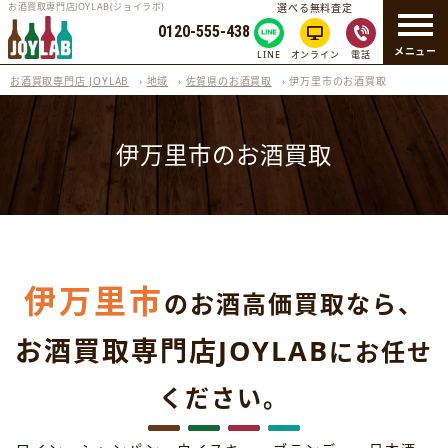
お酒買取専門店JOYLAB(ジョイラボ)
選べる無料査定
0120-555-438
メニュー
LINE
オンライン
電話
お酒買取専門店 JOYLAB
›
地域
›
佐賀県のお酒買取
›
伊万里市のお酒買取
伊万里市のお酒買取
伊万里市
のお酒高価買取なら、
お酒買取専門店JOYLAB
にお任せ
ください。