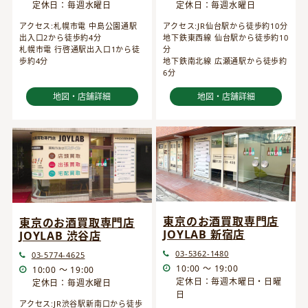
定休日：毎週水曜日
定休日：毎週水曜日
アクセス:JR仙台駅から徒歩約10分
アクセス:札幌市電 中島公園通駅
地下鉄東西線 仙台駅から徒歩約10
出入口2から徒歩約4分
分
札幌市電 行啓通駅出入口1から徒
地下鉄南北線 広瀬通駅から徒歩約
歩約4分
6分
地図・店舗詳細
地図・店舗詳細
東京のお酒買取専門店
東京のお酒買取専門店
JOYLAB 新宿店
JOYLAB 渋谷店
03-5362-1480
03-5774-4625
10:00 ～ 19:00
10:00 ～ 19:00
定休日：毎週木曜日・日曜
定休日：毎週水曜日
日
アクセス:JR渋谷駅新南口から徒歩