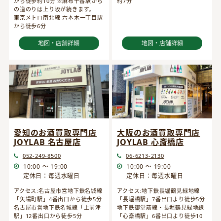
から徒歩約10分 ※麻布十番駅から
約7分
の道のりは上り坂が続きます。
東京メトロ南北線 六本木一丁目駅
から徒歩6分
地図・店舗詳細
地図・店舗詳細
愛知のお酒買取専門店
大阪のお酒買取専門店
JOYLAB 名古屋店
JOYLAB 心斎橋店
052-249-8500
06-6213-2130
10:00 ～ 19:00
10:00 ～ 19:00
定休日：毎週水曜日
定休日：毎週水曜日
アクセス:名古屋市営地下鉄名城線
アクセス:地下鉄長堀鶴見緑地線
「矢場町駅」4番出口から徒歩5分
「長堀橋駅」7番出口より徒歩5分
名古屋市営地下鉄名城線「上前津
地下鉄御堂筋線・長堀鶴見緑地線
駅」12番出口から徒歩5分
「心斎橋駅」6番出口より徒歩10