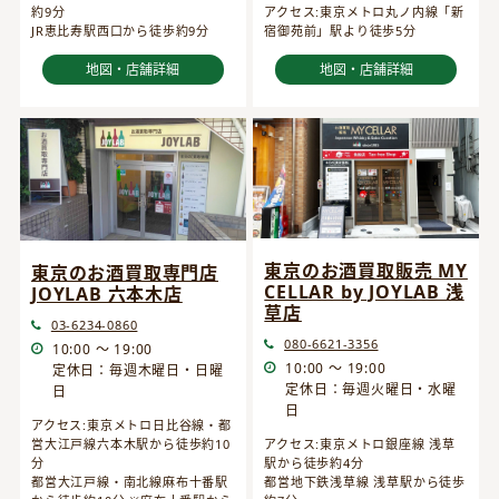
約9分
アクセス:東京メトロ丸ノ内線「新
JR恵比寿駅西口から徒歩約9分
宿御苑前」駅より徒歩5分
地図・店舗詳細
地図・店舗詳細
東京のお酒買取販売 MY
東京のお酒買取専門店
CELLAR by JOYLAB 浅
JOYLAB 六本木店
草店
03-6234-0860
080-6621-3356
10:00 ～ 19:00
10:00 ～ 19:00
定休日：毎週木曜日・日曜
定休日：毎週火曜日・水曜
日
日
アクセス:東京メトロ日比谷線・都
営大江戸線六本木駅から徒歩約10
アクセス:東京メトロ銀座線 浅草
分
駅から徒歩約4分
都営大江戸線・南北線麻布十番駅
都営地下鉄浅草線 浅草駅から徒歩