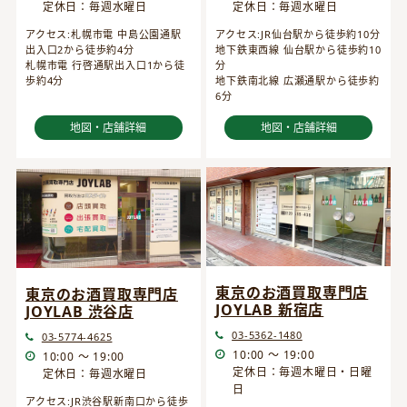
定休日：毎週水曜日
定休日：毎週水曜日
アクセス:JR仙台駅から徒歩約10分
アクセス:札幌市電 中島公園通駅
地下鉄東西線 仙台駅から徒歩約10
出入口2から徒歩約4分
分
札幌市電 行啓通駅出入口1から徒
地下鉄南北線 広瀬通駅から徒歩約
歩約4分
6分
地図・店舗詳細
地図・店舗詳細
東京のお酒買取専門店
東京のお酒買取専門店
JOYLAB 新宿店
JOYLAB 渋谷店
03-5362-1480
03-5774-4625
10:00 ～ 19:00
10:00 ～ 19:00
定休日：毎週木曜日・日曜
定休日：毎週水曜日
日
アクセス:JR渋谷駅新南口から徒歩