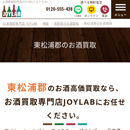
お酒買取専門店JOYLAB(ジョイラボ)
選べる無料査定
0120-555-438
メニュー
LINE
オンライン
電話
お酒買取専門店 JOYLAB
›
地域
›
佐賀県のお酒買取
›
東松浦郡のお酒買取
東松浦郡のお酒買取
東松浦郡
のお酒高価買取なら、
お酒買取専門店JOYLAB
にお任せ
ください。