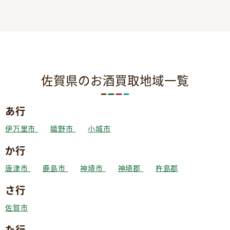
佐賀県のお酒買取地域一覧
あ行
伊万里市
嬉野市
小城市
か行
唐津市
鹿島市
神埼市
神埼郡
杵島郡
さ行
佐賀市
た行