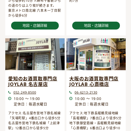
から徒歩約10分 ※麻布十番駅から
約7分
の道のりは上り坂が続きます。
東京メトロ南北線 六本木一丁目駅
から徒歩6分
地図・店舗詳細
地図・店舗詳細
愛知のお酒買取専門店
大阪のお酒買取専門店
JOYLAB 名古屋店
JOYLAB 心斎橋店
052-249-8500
06-6213-2130
10:00 ～ 19:00
10:00 ～ 19:00
定休日：毎週水曜日
定休日：毎週水曜日
アクセス:名古屋市営地下鉄名城線
アクセス:地下鉄長堀鶴見緑地線
「矢場町駅」4番出口から徒歩5分
「長堀橋駅」7番出口より徒歩5分
名古屋市営地下鉄名城線「上前津
地下鉄御堂筋線・長堀鶴見緑地線
駅」12番出口から徒歩5分
「心斎橋駅」6番出口より徒歩10