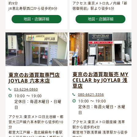
約9分
アクセス:東京メトロ丸ノ内線「新
JR恵比寿駅西口から徒歩約9分
宿御苑前」駅より徒歩5分
地図・店舗詳細
地図・店舗詳細
東京のお酒買取販売 MY
東京のお酒買取専門店
CELLAR by JOYLAB 浅
JOYLAB 六本木店
草店
03-6234-0860
080-6621-3356
10:00 ～ 19:00
10:00 ～ 19:00
定休日：毎週木曜日・日曜
定休日：毎週火曜日・水曜
日
日
アクセス:東京メトロ日比谷線・都
営大江戸線六本木駅から徒歩約10
アクセス:東京メトロ銀座線 浅草
分
駅から徒歩約4分
都営大江戸線・南北線麻布十番駅
都営地下鉄浅草線 浅草駅から徒歩