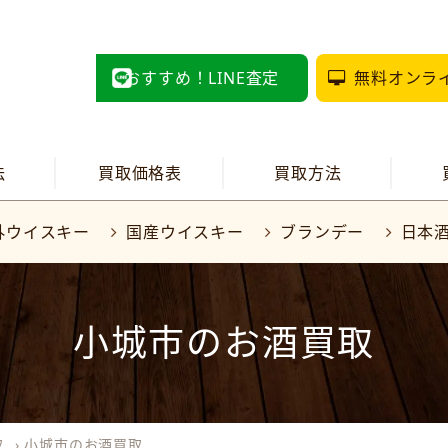
おすすめ！LINE査定
無料オンラ
法
買取価格表
買取方法
外ウイスキー
国産ウイスキー
ブランデー
日本
小城市のお酒買取
取
›
小城市のお酒買取