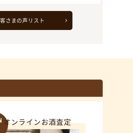
客さまの声リスト
N
オンラインお酒査定
3