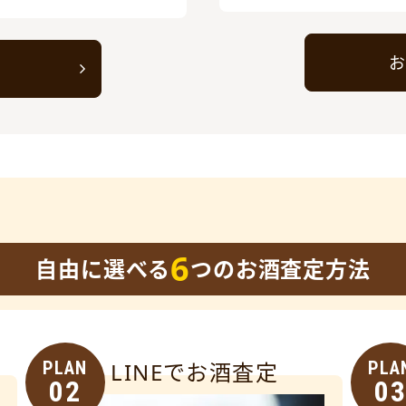
お
ト
6
自由に選べる
つのお酒査定方法
PLAN
LINEでお酒査定
PLA
02
0