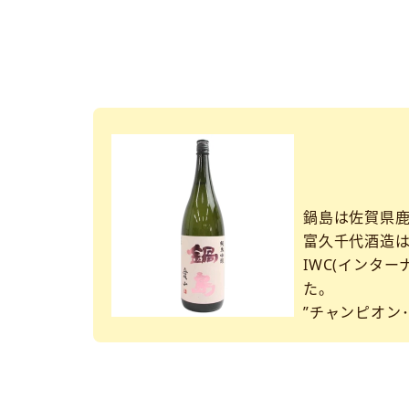
鍋島は佐賀県
富久千代酒造
IWC(インター
た。
”チャンピオン