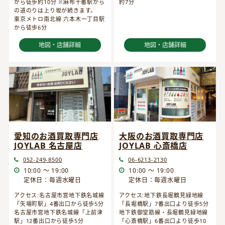
から徒歩約10分 ※麻布十番駅から
約7分
の道のりは上り坂が続きます。
東京メトロ南北線 六本木一丁目駅
から徒歩6分
地図・店舗詳細
地図・店舗詳細
愛知のお酒買取専門店
大阪のお酒買取専門店
JOYLAB 名古屋店
JOYLAB 心斎橋店
052-249-8500
06-6213-2130
10:00 ～ 19:00
10:00 ～ 19:00
定休日：毎週水曜日
定休日：毎週水曜日
アクセス:名古屋市営地下鉄名城線
アクセス:地下鉄長堀鶴見緑地線
「矢場町駅」4番出口から徒歩5分
「長堀橋駅」7番出口より徒歩5分
名古屋市営地下鉄名城線「上前津
地下鉄御堂筋線・長堀鶴見緑地線
駅」12番出口から徒歩5分
「心斎橋駅」6番出口より徒歩10