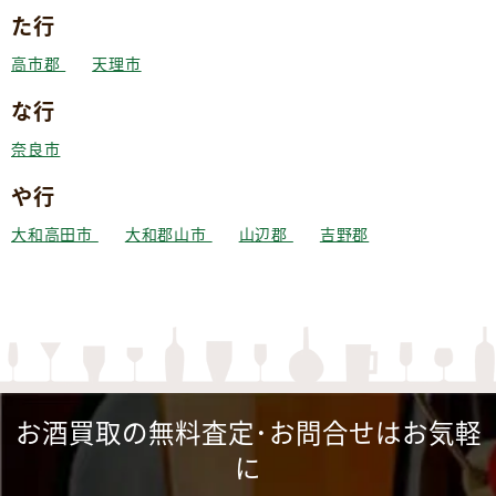
た行
高市郡
天理市
な行
奈良市
や行
大和高田市
大和郡山市
山辺郡
吉野郡
お酒買取の無料査定･お問合せはお気軽
に