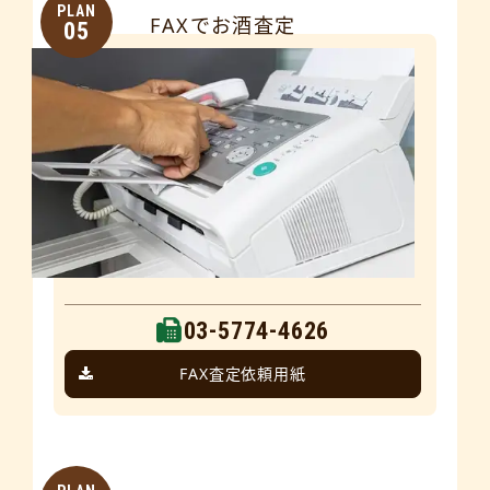
PLAN
FAXでお酒査定
05
03-5774-4626
FAX査定依頼用紙