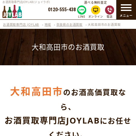
お酒買取専門店JOYLAB(ジョイラボ)
選べる無料査定
0120-555-438
メニュー
LINE
オンライン
電話
お酒買取専門店 JOYLAB
›
地域
›
奈良県のお酒買取
›
大和高田市のお酒買取
大和高田市のお酒買取
大和高田市
のお酒高価買取な
ら、
お酒買取専門店JOYLAB
にお任せ
ください。