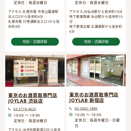
定休日：毎週水曜日
定休日：毎週水曜日
アクセス:JR仙台駅から徒歩約10分
アクセス:札幌市電 中島公園通駅
地下鉄東西線 仙台駅から徒歩約10
出入口2から徒歩約4分
分
札幌市電 行啓通駅出入口1から徒
地下鉄南北線 広瀬通駅から徒歩約
歩約4分
6分
地図・店舗詳細
地図・店舗詳細
東京のお酒買取専門店
東京のお酒買取専門店
JOYLAB 新宿店
JOYLAB 渋谷店
03-5362-1480
03-5774-4625
10:00 ～ 19:00
10:00 ～ 19:00
定休日：毎週木曜日・日曜
定休日：毎週水曜日
日
アクセス:JR渋谷駅新南口から徒歩