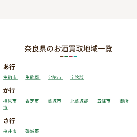
奈良県のお酒買取地域一覧
あ行
生駒市
生駒郡
宇陀市
宇陀郡
か行
橿原市
香芝市
葛城市
北葛城郡
五條市
御所
市
さ行
桜井市
磯城郡