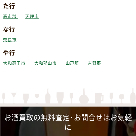
た行
高市郡
天理市
な行
奈良市
や行
大和高田市
大和郡山市
山辺郡
吉野郡
お酒買取の無料査定･お問合せはお気軽
に