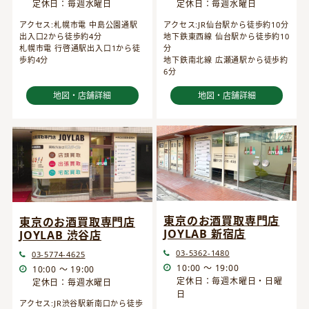
定休日：毎週水曜日
定休日：毎週水曜日
アクセス:JR仙台駅から徒歩約10分
アクセス:札幌市電 中島公園通駅
地下鉄東西線 仙台駅から徒歩約10
出入口2から徒歩約4分
分
札幌市電 行啓通駅出入口1から徒
地下鉄南北線 広瀬通駅から徒歩約
歩約4分
6分
地図・店舗詳細
地図・店舗詳細
東京のお酒買取専門店
東京のお酒買取専門店
JOYLAB 新宿店
JOYLAB 渋谷店
03-5362-1480
03-5774-4625
10:00 ～ 19:00
10:00 ～ 19:00
定休日：毎週木曜日・日曜
定休日：毎週水曜日
日
アクセス:JR渋谷駅新南口から徒歩