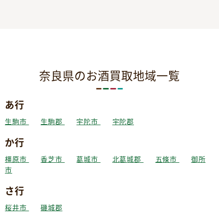
奈良県のお酒買取地域一覧
あ行
生駒市
生駒郡
宇陀市
宇陀郡
か行
橿原市
香芝市
葛城市
北葛城郡
五條市
御所
市
さ行
桜井市
磯城郡