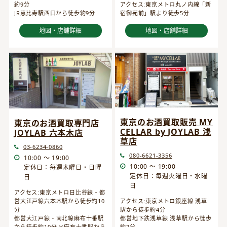
約9分
アクセス:東京メトロ丸ノ内線「新
JR恵比寿駅西口から徒歩約9分
宿御苑前」駅より徒歩5分
地図・店舗詳細
地図・店舗詳細
東京のお酒買取販売 MY
東京のお酒買取専門店
CELLAR by JOYLAB 浅
JOYLAB 六本木店
草店
03-6234-0860
080-6621-3356
10:00 ～ 19:00
10:00 ～ 19:00
定休日：毎週木曜日・日曜
定休日：毎週火曜日・水曜
日
日
アクセス:東京メトロ日比谷線・都
営大江戸線六本木駅から徒歩約10
アクセス:東京メトロ銀座線 浅草
分
駅から徒歩約4分
都営大江戸線・南北線麻布十番駅
都営地下鉄浅草線 浅草駅から徒歩
から徒歩約10分 ※麻布十番駅から
約7分