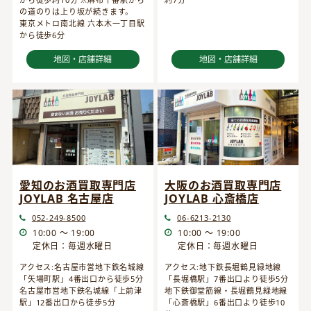
の道のりは上り坂が続きます。
東京メトロ南北線 六本木一丁目駅
から徒歩6分
地図・店舗詳細
地図・店舗詳細
愛知のお酒買取専門店
大阪のお酒買取専門店
JOYLAB 名古屋店
JOYLAB 心斎橋店
052-249-8500
06-6213-2130
10:00 ～ 19:00
10:00 ～ 19:00
定休日：毎週水曜日
定休日：毎週水曜日
アクセス:名古屋市営地下鉄名城線
アクセス:地下鉄長堀鶴見緑地線
「矢場町駅」4番出口から徒歩5分
「長堀橋駅」7番出口より徒歩5分
名古屋市営地下鉄名城線「上前津
地下鉄御堂筋線・長堀鶴見緑地線
駅」12番出口から徒歩5分
「心斎橋駅」6番出口より徒歩10