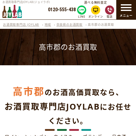
お酒買取専門店JOYLAB(ジョイラボ)
選べる無料査定
0120-555-438
メニュー
LINE
オンライン
電話
お酒買取専門店 JOYLAB
›
地域
›
奈良県のお酒買取
›
高市郡のお酒買取
高市郡のお酒買取
高市郡
のお酒高価買取なら、
お酒買取専門店JOYLAB
にお任せ
ください。