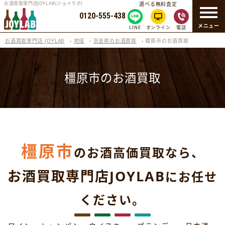
お酒買取専門店JOYLAB(ジョイラボ)
選べる無料査定
0120-555-438
メニュー
LINE
オンライン
電話
お酒買取専門店 JOYLAB
›
地域
›
奈良県のお酒買取
›
橿原市のお酒買取
橿原市のお酒買取
橿原市
のお酒高価買取なら、
お酒買取専門店JOYLAB
にお任せ
ください。