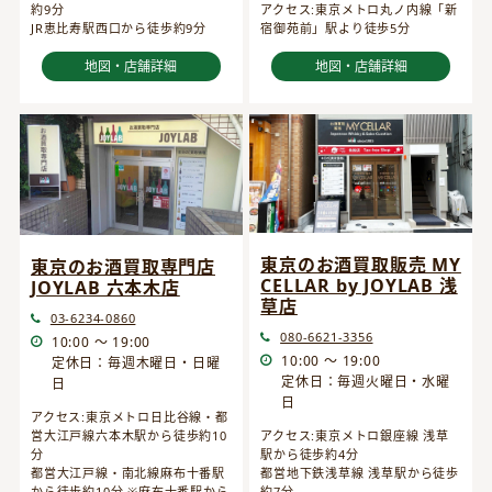
約9分
アクセス:東京メトロ丸ノ内線「新
JR恵比寿駅西口から徒歩約9分
宿御苑前」駅より徒歩5分
地図・店舗詳細
地図・店舗詳細
東京のお酒買取販売 MY
東京のお酒買取専門店
CELLAR by JOYLAB 浅
JOYLAB 六本木店
草店
03-6234-0860
080-6621-3356
10:00 ～ 19:00
10:00 ～ 19:00
定休日：毎週木曜日・日曜
定休日：毎週火曜日・水曜
日
日
アクセス:東京メトロ日比谷線・都
営大江戸線六本木駅から徒歩約10
アクセス:東京メトロ銀座線 浅草
分
駅から徒歩約4分
都営大江戸線・南北線麻布十番駅
都営地下鉄浅草線 浅草駅から徒歩
から徒歩約10分 ※麻布十番駅から
約7分