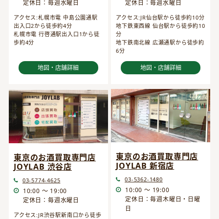
定休日：毎週水曜日
定休日：毎週水曜日
アクセス:JR仙台駅から徒歩約10分
アクセス:札幌市電 中島公園通駅
地下鉄東西線 仙台駅から徒歩約10
出入口2から徒歩約4分
分
札幌市電 行啓通駅出入口1から徒
地下鉄南北線 広瀬通駅から徒歩約
歩約4分
6分
地図・店舗詳細
地図・店舗詳細
東京のお酒買取専門店
東京のお酒買取専門店
JOYLAB 新宿店
JOYLAB 渋谷店
03-5362-1480
03-5774-4625
10:00 ～ 19:00
10:00 ～ 19:00
定休日：毎週木曜日・日曜
定休日：毎週水曜日
日
アクセス:JR渋谷駅新南口から徒歩