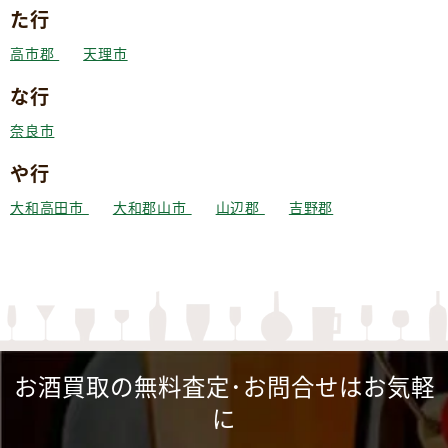
た行
高市郡
天理市
な行
奈良市
や行
大和高田市
大和郡山市
山辺郡
吉野郡
お酒買取の無料査定･お問合せはお気軽
に