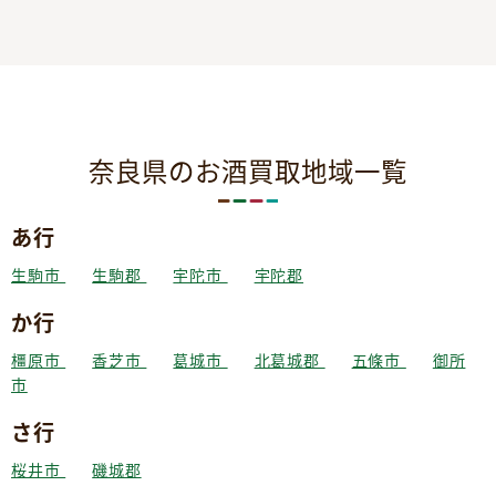
奈良県のお酒買取地域一覧
あ行
生駒市
生駒郡
宇陀市
宇陀郡
か行
橿原市
香芝市
葛城市
北葛城郡
五條市
御所
市
さ行
桜井市
磯城郡