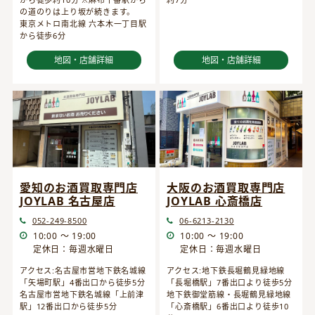
の道のりは上り坂が続きます。
東京メトロ南北線 六本木一丁目駅
から徒歩6分
地図・店舗詳細
地図・店舗詳細
愛知のお酒買取専門店
大阪のお酒買取専門店
JOYLAB 名古屋店
JOYLAB 心斎橋店
052-249-8500
06-6213-2130
10:00 ～ 19:00
10:00 ～ 19:00
定休日：毎週水曜日
定休日：毎週水曜日
アクセス:名古屋市営地下鉄名城線
アクセス:地下鉄長堀鶴見緑地線
「矢場町駅」4番出口から徒歩5分
「長堀橋駅」7番出口より徒歩5分
名古屋市営地下鉄名城線「上前津
地下鉄御堂筋線・長堀鶴見緑地線
駅」12番出口から徒歩5分
「心斎橋駅」6番出口より徒歩10