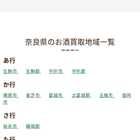
奈良県のお酒買取地域一覧
あ行
生駒市
生駒郡
宇陀市
宇陀郡
か行
橿原市
香芝市
葛城市
北葛城郡
五條市
御所
市
さ行
桜井市
磯城郡
た行