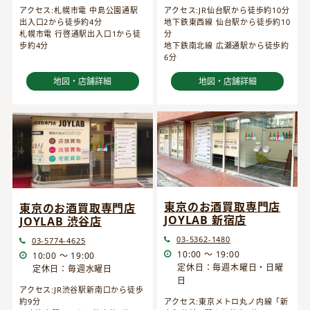
アクセス:JR仙台駅から徒歩約10分
アクセス:札幌市電 中島公園通駅
地下鉄東西線 仙台駅から徒歩約10
出入口2から徒歩約4分
分
札幌市電 行啓通駅出入口1から徒
地下鉄南北線 広瀬通駅から徒歩約
歩約4分
6分
地図・店舗詳細
地図・店舗詳細
東京のお酒買取専門店
東京のお酒買取専門店
JOYLAB 新宿店
JOYLAB 渋谷店
03-5362-1480
03-5774-4625
10:00 ～ 19:00
10:00 ～ 19:00
定休日：毎週木曜日・日曜
定休日：毎週水曜日
日
アクセス:JR渋谷駅新南口から徒歩
約9分
アクセス:東京メトロ丸ノ内線「新