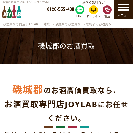
お酒買取専門店JOYLAB(ジョイラボ)
選べる無料査定
0120-555-438
メニュー
LINE
オンライン
電話
お酒買取専門店 JOYLAB
›
地域
›
奈良県のお酒買取
›
磯城郡のお酒買取
磯城郡のお酒買取
磯城郡
のお酒高価買取なら、
お酒買取専門店JOYLAB
にお任せ
ください。