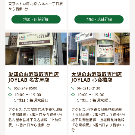
東京メトロ南北線 六本木一丁目駅
から徒歩6分
地図・店舗詳細
地図・店舗詳細
愛知のお酒買取専門店
大阪のお酒買取専門店
JOYLAB 名古屋店
JOYLAB 心斎橋店
052-249-8500
06-6213-2130
10:00 ～ 19:00
10:00 ～ 19:00
定休日：毎週水曜日
定休日：毎週水曜日
アクセス:名古屋市営地下鉄名城線
アクセス:地下鉄長堀鶴見緑地線
「矢場町駅」4番出口から徒歩5分
「長堀橋駅」7番出口より徒歩5分
名古屋市営地下鉄名城線「上前津
地下鉄御堂筋線・長堀鶴見緑地線
駅」12番出口から徒歩5分
「心斎橋駅」6番出口より徒歩10
分