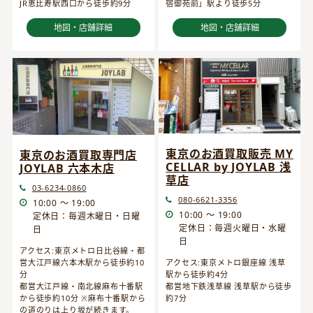
JR恵比寿駅西口から徒歩約9分
宿御苑前」駅より徒歩5分
地図・店舗詳細
地図・店舗詳細
東京のお酒買取販売 MY
東京のお酒買取専門店
CELLAR by JOYLAB 浅
JOYLAB 六本木店
草店
03-6234-0860
080-6621-3356
10:00 ～ 19:00
10:00 ～ 19:00
定休日：毎週木曜日・日曜
定休日：毎週火曜日・水曜
日
日
アクセス:東京メトロ日比谷線・都
営大江戸線六本木駅から徒歩約10
アクセス:東京メトロ銀座線 浅草
分
駅から徒歩約4分
都営大江戸線・南北線麻布十番駅
都営地下鉄浅草線 浅草駅から徒歩
から徒歩約10分 ※麻布十番駅から
約7分
の道のりは上り坂が続きます。