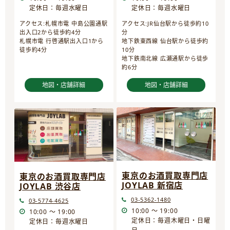
定休日：毎週水曜日
定休日：毎週水曜日
アクセス:JR仙台駅から徒歩約10
アクセス:札幌市電 中島公園通駅
分
出入口2から徒歩約4分
地下鉄東西線 仙台駅から徒歩約
札幌市電 行啓通駅出入口1から
10分
徒歩約4分
地下鉄南北線 広瀬通駅から徒歩
約6分
地図・店舗詳細
地図・店舗詳細
東京のお酒買取専門店
東京のお酒買取専門店
JOYLAB 新宿店
JOYLAB 渋谷店
03-5362-1480
03-5774-4625
10:00 ～ 19:00
10:00 ～ 19:00
定休日：毎週木曜日・日曜
定休日：毎週水曜日