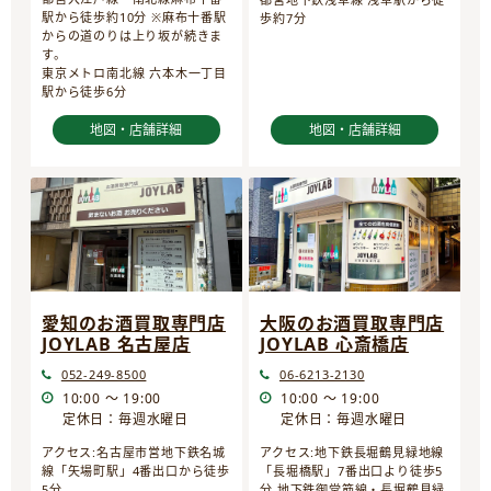
駅から徒歩約10分 ※麻布十番駅
歩約7分
からの道のりは上り坂が続きま
す。
東京メトロ南北線 六本木一丁目
駅から徒歩6分
地図・店舗詳細
地図・店舗詳細
愛知のお酒買取専門店
大阪のお酒買取専門店
JOYLAB 名古屋店
JOYLAB 心斎橋店
052-249-8500
06-6213-2130
10:00 ～ 19:00
10:00 ～ 19:00
定休日：毎週水曜日
定休日：毎週水曜日
アクセス:名古屋市営地下鉄名城
アクセス:地下鉄長堀鶴見緑地線
線「矢場町駅」4番出口から徒歩
「長堀橋駅」7番出口より徒歩5
5分
分 地下鉄御堂筋線・長堀鶴見緑