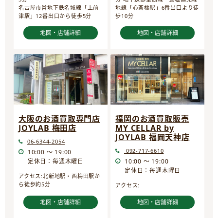
名古屋市営地下鉄名城線「上前
地線「心斎橋駅」6番出口より徒
津駅」12番出口から徒歩5分
歩10分
地図・店舗詳細
地図・店舗詳細
大阪のお酒買取専門店
福岡のお酒買取販売
JOYLAB 梅田店
MY CELLAR by
JOYLAB 福岡天神店
06-6344-2054
092-717-6610
10:00 ～ 19:00
定休日：毎週木曜日
10:00 ～ 19:00
定休日：毎週木曜日
アクセス:北新地駅・西梅田駅か
ら徒歩約5分
アクセス:
地図・店舗詳細
地図・店舗詳細