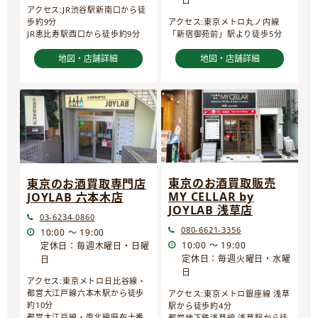
日
アクセス:JR渋谷駅新南口から徒
歩約9分
アクセス:東京メトロ丸ノ内線
JR恵比寿駅西口から徒歩約9分
「新宿御苑前」駅より徒歩5分
地図・店舗詳細
地図・店舗詳細
東京のお酒買取販売
東京のお酒買取専門店
MY CELLAR by
JOYLAB 六本木店
JOYLAB 浅草店
03-6234-0860
080-6621-3356
10:00 ～ 19:00
10:00 ～ 19:00
定休日：毎週木曜日・日曜
定休日：毎週火曜日・水曜
日
日
アクセス:東京メトロ日比谷線・
都営大江戸線六本木駅から徒歩
アクセス:東京メトロ銀座線 浅草
約10分
駅から徒歩約4分
都営大江戸線・南北線麻布十番
都営地下鉄浅草線 浅草駅から徒