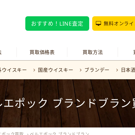
おすすめ！LINE査定
無料オンライ
法
買取価格表
買取方法
外ウイスキー
国産ウイスキー
ブランデー
日本
ルエポック ブランドブラン
エポック買取
›
ベルエポック ブランドブラン