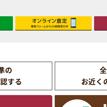
水準の
全
確認する
お近く