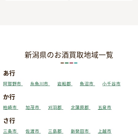
新潟県のお酒買取地域一覧
あ行
阿賀野市
糸魚川市
岩船郡
魚沼市
小千谷市
か行
柏崎市
加茂市
刈羽郡
北蒲原郡
五泉市
さ行
三条市
佐渡市
三島郡
新発田市
上越市