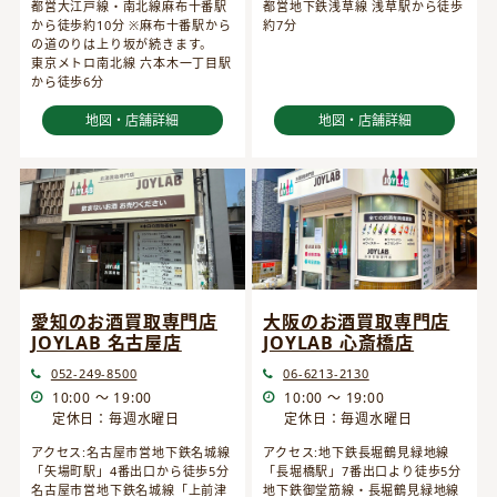
都営大江戸線・南北線麻布十番駅
都営地下鉄浅草線 浅草駅から徒歩
から徒歩約10分 ※麻布十番駅から
約7分
の道のりは上り坂が続きます。
東京メトロ南北線 六本木一丁目駅
から徒歩6分
地図・店舗詳細
地図・店舗詳細
愛知のお酒買取専門店
大阪のお酒買取専門店
JOYLAB 名古屋店
JOYLAB 心斎橋店
052-249-8500
06-6213-2130
10:00 ～ 19:00
10:00 ～ 19:00
定休日：毎週水曜日
定休日：毎週水曜日
アクセス:名古屋市営地下鉄名城線
アクセス:地下鉄長堀鶴見緑地線
「矢場町駅」4番出口から徒歩5分
「長堀橋駅」7番出口より徒歩5分
名古屋市営地下鉄名城線「上前津
地下鉄御堂筋線・長堀鶴見緑地線