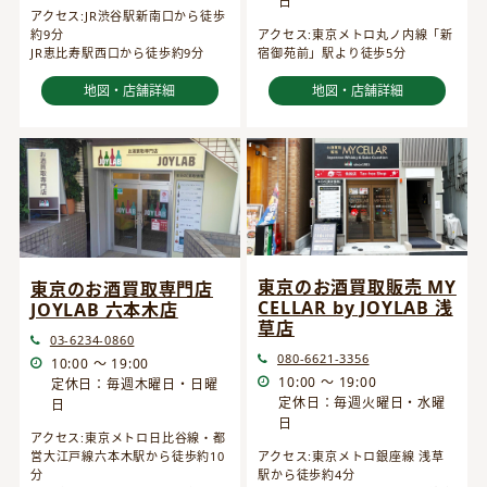
日
アクセス:JR渋谷駅新南口から徒歩
約9分
アクセス:東京メトロ丸ノ内線「新
JR恵比寿駅西口から徒歩約9分
宿御苑前」駅より徒歩5分
地図・店舗詳細
地図・店舗詳細
東京のお酒買取販売 MY
東京のお酒買取専門店
CELLAR by JOYLAB 浅
JOYLAB 六本木店
草店
03-6234-0860
080-6621-3356
10:00 ～ 19:00
10:00 ～ 19:00
定休日：毎週木曜日・日曜
定休日：毎週火曜日・水曜
日
日
アクセス:東京メトロ日比谷線・都
営大江戸線六本木駅から徒歩約10
アクセス:東京メトロ銀座線 浅草
分
駅から徒歩約4分