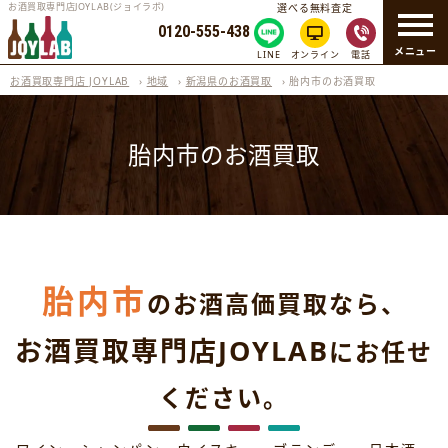
お酒買取専門店JOYLAB(ジョイラボ)
選べる無料査定
0120-555-438
メニュー
LINE
オンライン
電話
お酒買取専門店 JOYLAB
›
地域
›
新潟県のお酒買取
›
胎内市のお酒買取
胎内市のお酒買取
胎内市
のお酒高価買取なら、
お酒買取専門店JOYLAB
にお任せ
ください。