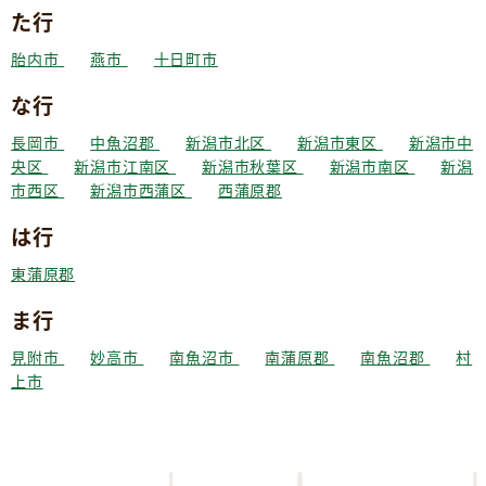
た行
胎内市
燕市
十日町市
な行
長岡市
中魚沼郡
新潟市北区
新潟市東区
新潟市中
央区
新潟市江南区
新潟市秋葉区
新潟市南区
新潟
市西区
新潟市西蒲区
西蒲原郡
は行
東蒲原郡
ま行
見附市
妙高市
南魚沼市
南蒲原郡
南魚沼郡
村
上市