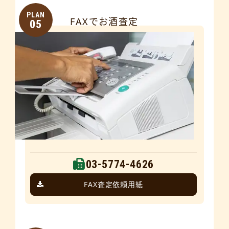
PLAN
FAXでお酒査定
05
03-5774-4626
FAX査定依頼用紙