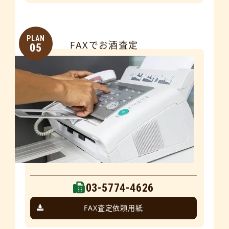
PLAN
FAXでお酒査定
05
03-5774-4626
FAX査定依頼用紙