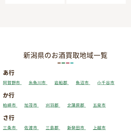
新潟県のお酒買取地域一覧
あ行
阿賀野市
糸魚川市
岩船郡
魚沼市
小千谷市
か行
柏崎市
加茂市
刈羽郡
北蒲原郡
五泉市
さ行
三条市
佐渡市
三島郡
新発田市
上越市