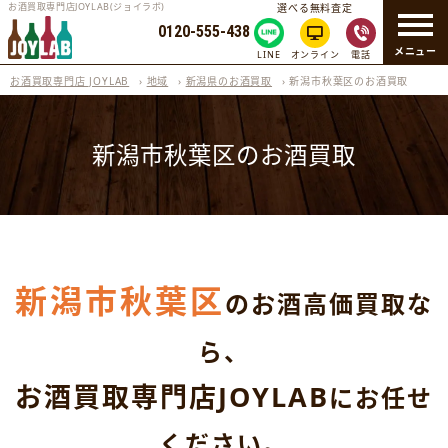
お酒買取専門店JOYLAB(ジョイラボ)
選べる無料査定
0120-555-438
メニュー
LINE
オンライン
電話
お酒買取専門店 JOYLAB
›
地域
›
新潟県のお酒買取
›
新潟市秋葉区のお酒買取
新潟市秋葉区のお酒買取
新潟市秋葉区
のお酒高価買取な
ら、
お酒買取専門店JOYLAB
にお任せ
ください。