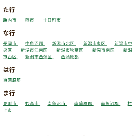
た行
胎内市
燕市
十日町市
な行
長岡市
中魚沼郡
新潟市北区
新潟市東区
新潟市中
央区
新潟市江南区
新潟市秋葉区
新潟市南区
新潟
市西区
新潟市西蒲区
西蒲原郡
は行
東蒲原郡
ま行
見附市
妙高市
南魚沼市
南蒲原郡
南魚沼郡
村
上市