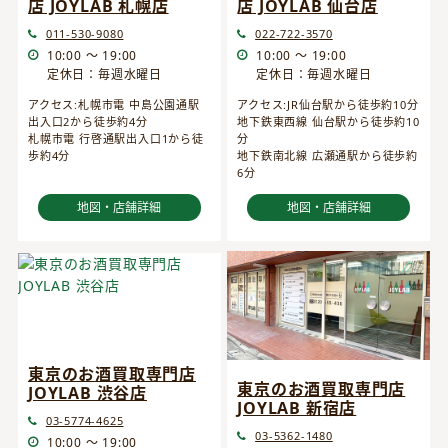
店 JOYLAB 仙台店
店 JOYLAB 札幌店
022-722-3570
011-530-9080
10:00 ～ 19:00
10:00 ～ 19:00
定休日：毎週水曜日
定休日：毎週水曜日
アクセス:JR仙台駅から徒歩約10分
アクセス:札幌市電 中島公園通駅
地下鉄東西線 仙台駅から徒歩約10
出入口2から徒歩約4分
分
札幌市電 行啓通駅出入口1から徒
地下鉄南北線 広瀬通駅から徒歩約
歩約4分
6分
地図・店舗詳細
地図・店舗詳細
東京のお酒買取専門店
東京のお酒買取専門店
JOYLAB 渋谷店
JOYLAB 新宿店
03-5774-4625
03-5362-1480
10:00 ～ 19:00