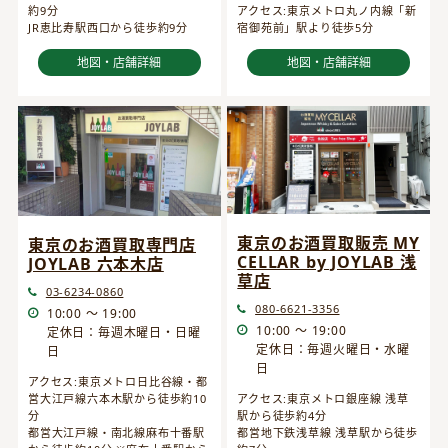
約9分
アクセス:東京メトロ丸ノ内線「新
JR恵比寿駅西口から徒歩約9分
宿御苑前」駅より徒歩5分
地図・店舗詳細
地図・店舗詳細
東京のお酒買取販売 MY
東京のお酒買取専門店
CELLAR by JOYLAB 浅
JOYLAB 六本木店
草店
03-6234-0860
080-6621-3356
10:00 ～ 19:00
10:00 ～ 19:00
定休日：毎週木曜日・日曜
定休日：毎週火曜日・水曜
日
日
アクセス:東京メトロ日比谷線・都
営大江戸線六本木駅から徒歩約10
アクセス:東京メトロ銀座線 浅草
分
駅から徒歩約4分
都営大江戸線・南北線麻布十番駅
都営地下鉄浅草線 浅草駅から徒歩