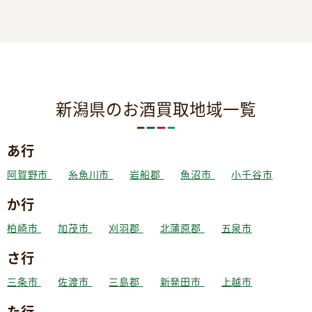
新潟県のお酒買取地域一覧
あ行
阿賀野市
糸魚川市
岩船郡
魚沼市
小千谷市
か行
柏崎市
加茂市
刈羽郡
北蒲原郡
五泉市
さ行
三条市
佐渡市
三島郡
新発田市
上越市
た行