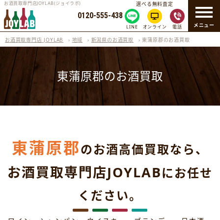
お酒買取専門店JOYLAB(ジョイラボ)
選べる無料査定
0120-555-438
メニュー
LINE
オンライン
電話
お酒買取専門店 JOYLAB
›
地域
›
新潟県のお酒買取
›
東蒲原郡のお酒買取
東蒲原郡のお酒買取
東蒲原郡
のお酒高価買取なら、
お酒買取専門店JOYLAB
にお任せ
ください。