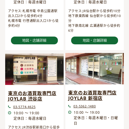
定休日：毎週水曜日
定休日：毎週水曜日
アクセス:JR仙台駅から徒歩約10分
アクセス:札幌市電 中島公園通駅
地下鉄東西線 仙台駅から徒歩約10
出入口2から徒歩約4分
分
札幌市電 行啓通駅出入口1から徒
地下鉄南北線 広瀬通駅から徒歩約
歩約4分
6分
地図・店舗詳細
地図・店舗詳細
東京のお酒買取専門店
東京のお酒買取専門店
JOYLAB 新宿店
JOYLAB 渋谷店
03-5362-1480
03-5774-4625
10:00 ～ 19:00
10:00 ～ 19:00
定休日：毎週木曜日・日曜
定休日：毎週水曜日
日
アクセス:JR渋谷駅新南口から徒歩