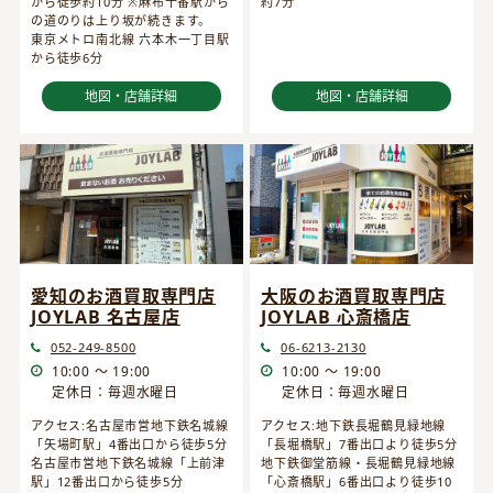
から徒歩約10分 ※麻布十番駅から
約7分
の道のりは上り坂が続きます。
東京メトロ南北線 六本木一丁目駅
から徒歩6分
地図・店舗詳細
地図・店舗詳細
愛知のお酒買取専門店
大阪のお酒買取専門店
JOYLAB 名古屋店
JOYLAB 心斎橋店
052-249-8500
06-6213-2130
10:00 ～ 19:00
10:00 ～ 19:00
定休日：毎週水曜日
定休日：毎週水曜日
アクセス:名古屋市営地下鉄名城線
アクセス:地下鉄長堀鶴見緑地線
「矢場町駅」4番出口から徒歩5分
「長堀橋駅」7番出口より徒歩5分
名古屋市営地下鉄名城線「上前津
地下鉄御堂筋線・長堀鶴見緑地線
駅」12番出口から徒歩5分
「心斎橋駅」6番出口より徒歩10