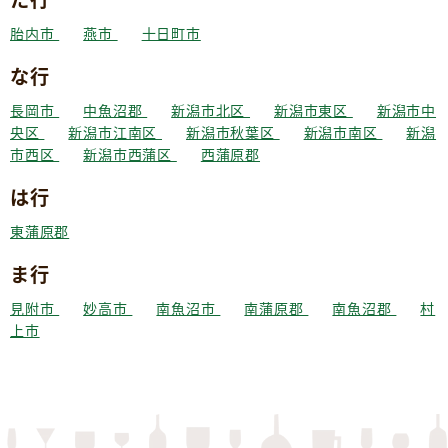
胎内市
燕市
十日町市
な行
長岡市
中魚沼郡
新潟市北区
新潟市東区
新潟市中
央区
新潟市江南区
新潟市秋葉区
新潟市南区
新潟
市西区
新潟市西蒲区
西蒲原郡
は行
東蒲原郡
ま行
見附市
妙高市
南魚沼市
南蒲原郡
南魚沼郡
村
上市